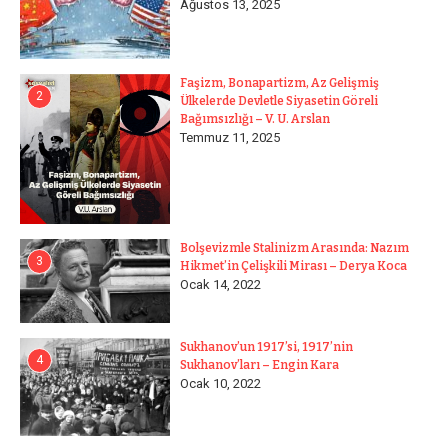
Ağustos 13, 2025
Faşizm, Bonapartizm, Az Gelişmiş
2
Ülkelerde Devletle Siyasetin Göreli
Bağımsızlığı – V. U. Arslan
Temmuz 11, 2025
Bolşevizmle Stalinizm Arasında: Nazım
3
Hikmet’in Çelişkili Mirası – Derya Koca
Ocak 14, 2022
Sukhanov’un 1917’si, 1917’nin
4
Sukhanov’ları – Engin Kara
Ocak 10, 2022