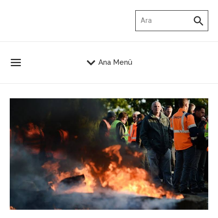
İçeriğe atla
Arama:
Ana Menü