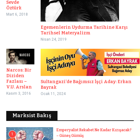
Sevde
Öztürk
Mart 6, 2018
Egemenlerin Uydurma Tarihine Karşı
Tarihsel Materyalizm
Nisan 24, 2019
Narcos: Bir
Diziden
Fazlası –
Sultangazi’de Bağımsız İşçi Aday: Erkan
V.U. Arslan
Bayrak
Kasım 3, 2016
Ocak 11, 2024
Marksist Bakış
Emperyalist Rekabet Ne Kadar Kızışacak?
1
– Güneş Gümüş