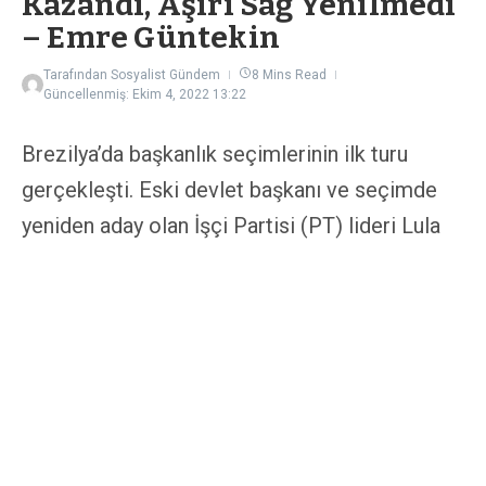
Kazandı, Aşırı Sağ Yenilmedi
– Emre Güntekin
Tarafından
Sosyalist Gündem
8 Mins Read
Güncellenmiş: Ekim 4, 2022
13:22
Brezilya’da başkanlık seçimlerinin ilk turu
gerçekleşti. Eski devlet başkanı ve seçimde
yeniden aday olan İşçi Partisi (PT) lideri Lula
da Silva % 48,4 oy oranına ulaşırken, aşırı sağcı
Jair Bolsonaro % 43,2 oranında oy aldı.
Böylelikle asıl sonuç 30 Ekim’de
gerçekleştirilecek olan seçimin ikinci turuna
kaldı.
Brezilya’da seçimlere “Tropik Trump” olarak