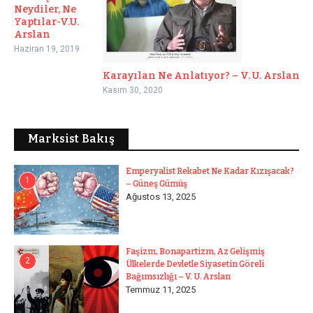
Neydiler, Ne
Yaptılar-V.U.
Arslan
Haziran 19, 2019
Karayılan Ne Anlatıyor? – V. U. Arslan
Kasım 30, 2020
Marksist Bakış
Emperyalist Rekabet Ne Kadar Kızışacak?
1
– Güneş Gümüş
Ağustos 13, 2025
Faşizm, Bonapartizm, Az Gelişmiş
2
Ülkelerde Devletle Siyasetin Göreli
Bağımsızlığı – V. U. Arslan
Temmuz 11, 2025