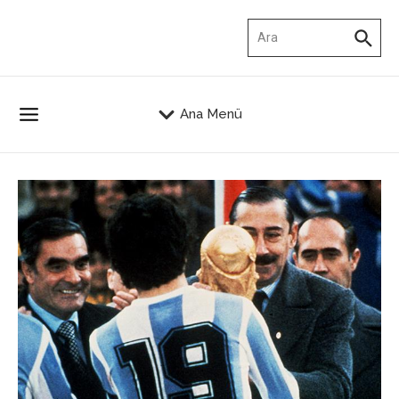
İçeriğe atla
Arama:
Ana Menü