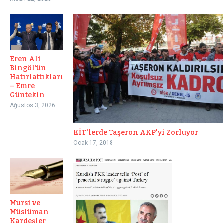
Eren Ali
Bingöl’ün
Hatırlattıkları
– Emre
Güntekin
Ağustos 3, 2026
KİT'lerde Taşeron AKP'yi Zorluyor
Ocak 17, 2018
Mursi ve
Müslüman
Kardeşler