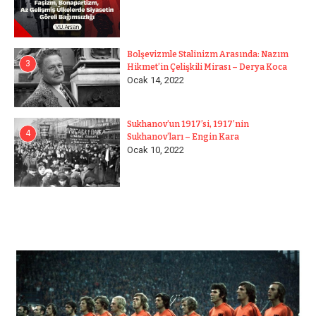
Bolşevizmle Stalinizm Arasında: Nazım
3
Hikmet’in Çelişkili Mirası – Derya Koca
Ocak 14, 2022
Sukhanov’un 1917’si, 1917’nin
4
Sukhanov’ları – Engin Kara
Ocak 10, 2022