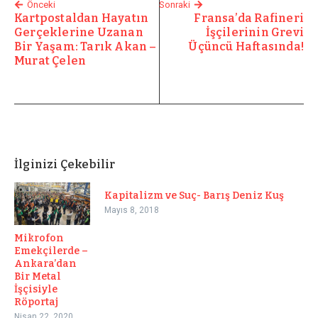
Önceki
Sonraki
Kartpostaldan Hayatın
Fransa’da Rafineri
Gerçeklerine Uzanan
İşçilerinin Grevi
Bir Yaşam: Tarık Akan –
Üçüncü Haftasında!
Murat Çelen
İlginizi Çekebilir
Kapitalizm ve Suç- Barış Deniz Kuş
Mayıs 8, 2018
Mikrofon
Emekçilerde –
Ankara’dan
Bir Metal
İşçisiyle
Röportaj
Nisan 22, 2020