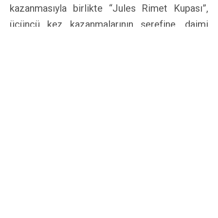
kazanmasıyla birlikte “Jules Rimet Kupası”,
üçüncü kez kazanmalarının şerefine, daimi
olarak Sambacılara gitti. 1974’te takımlar
İtalyan heykeltraş Silvio Gazzaniga tarafından
tasarlanan 36,5 cm yüksekliğinde, 6,175 kg
ağırlığında olan som altından yapılmış kupayı
müzelerine götürmek için mücadele
edeceklerdi. 48 yıllık yolculuğunda kupa
Beckenbauer’den Maradona’ya, Romario’dan
Zidane’a kadar sayısız dünya yıldızının elinde
dolaşacaktı.
Tıpkı 1970 Dünya Kupası’nda olduğu gibi, savaş
boyutuna ulaşmasa da 1974 Dünya Kupası