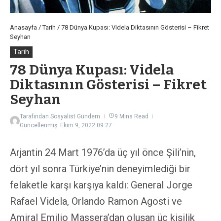
Anasayfa
/
Tarih
/
78 Dünya Kupası: Videla Diktasının Gösterisi – Fikret
Seyhan
Tarih
78 Dünya Kupası: Videla
Diktasının Gösterisi – Fikret
Seyhan
Tarafından
Sosyalist Gündem
9 Mins Read
Güncellenmiş: Ekim 9, 2022
09:27
Arjantin 24 Mart 1976’da üç yıl önce Şili’nin,
dört yıl sonra Türkiye’nin deneyimlediği bir
felaketle karşı karşıya kaldı: General Jorge
Rafael Videla, Orlando Ramon Agosti ve
Amiral Emilio Massera’dan oluşan üç kişilik