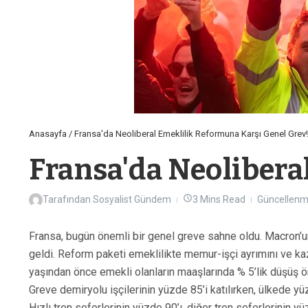
Anasayfa
/
Fransa'da Neoliberal Emeklilik Reformuna Karşı Genel Grev!
Fransa'da Neolibera
Tarafından
Sosyalist Gündem
3 Mins Read
Güncellenmi
Fransa, bugün önemli bir genel greve sahne oldu. Macron’
geldi. Reform paketi emeklilikte memur-işçi ayrımını ve kaz
yaşından önce emekli olanların maaşlarında % 5’lik düşüş ö
Greve demiryolu işçilerinin yüzde 85’i katılırken, ülkede yüzl
Hızlı tren seferlerinin yüzde 90’ı, diğer tren seferlerinin yü