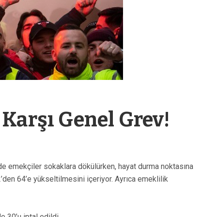
Karşı Genel Grev!
de emekçiler sokaklara dökülürken, hayat durma noktasına
’den 64’e yükseltilmesini içeriyor. Ayrıca emeklilik
e 30’u iptal edildi.