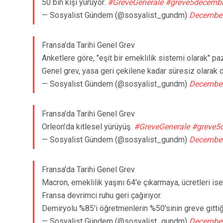
50 bin kişi yürüyor.
#GreveGenerale
#greve5decemb
— Sosyalist Gündem (@sosyalist_gundm)
December
Fransa'da Tarihi Genel Grev
Anketlere göre, "eşit bir emeklilik sistemi olarak" paz
Genel grev, yasa geri çekilene kadar süresiz olara
— Sosyalist Gündem (@sosyalist_gundm)
December
Fransa'da Tarihi Genel Grev
Orleon’da kitlesel yürüyüş.
#GreveGenerale
#greve5
— Sosyalist Gündem (@sosyalist_gundm)
December
Fransa'da Tarihi Genel Grev
Macron, emeklilik yaşını 64'e çıkarmaya, ücretleri is
Fransa devrimci ruhu geri çağırıyor.
Demiryolu %85'i öğretmenlerin %50'sinin greve gittiği
— Sosyalist Gündem (@sosyalist_gundm)
December