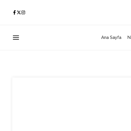
İçeriğe atla
Ana Sayfa
N