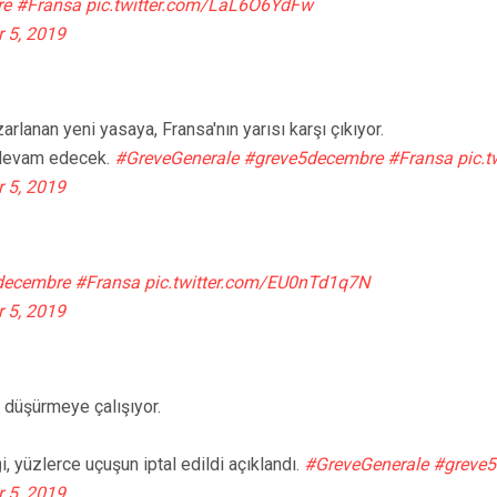
re
#Fransa
pic.twitter.com/LaL6O6YdFw
 5, 2019
arlanan yeni yasaya, Fransa'nın yarısı karşı çıkıyor.
k devam edecek.
#GreveGenerale
#greve5decembre
#Fransa
pic.
 5, 2019
decembre
#Fransa
pic.twitter.com/EU0nTd1q7N
 5, 2019
e düşürmeye çalışıyor.
, yüzlerce uçuşun iptal edildi açıklandı.
#GreveGenerale
#greve
 5, 2019