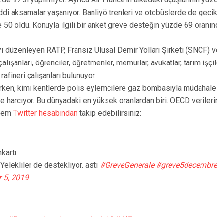
iddi aksamalar yaşanıyor. Banliyö trenleri ve otobüslerde de gec
e 50 oldu. Konuyla ilgili bir anket greve desteğin yüzde 69 oran
 düzenleyen RATP, Fransız Ulusal Demir Yolları Şirketi (SNCF) ve F
çalışanları, öğrenciler, öğretmenler, memurlar, avukatlar, tarım işçil
rafineri çalışanları bulunuyor.
ırken, kimi kentlerde polis eylemcilere gaz bombasıyla müdahale e
iğe harcıyor. Bu dünyadaki en yüksek oranlardan biri. OECD verileri
ndem
Twitter hesabından
takip edebilirsiniz:
kartı
elekliler de destekliyor. astı
#GreveGenerale
#greve5decembre
 5, 2019