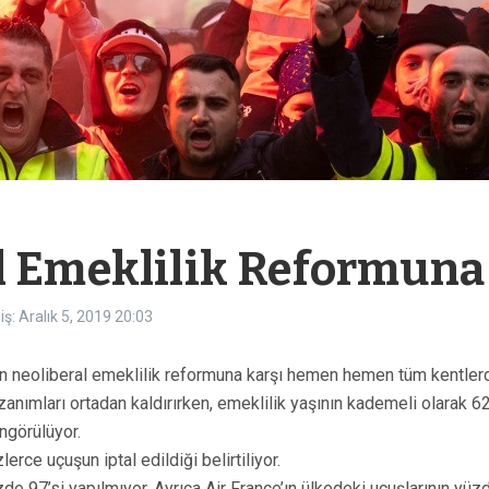
l Emeklilik Reformuna 
ş: Aralık 5, 2019
20:03
un neoliberal emeklilik reformuna karşı hemen hemen tüm kentler
anımları ortadan kaldırırken, emeklilik yaşının kademeli olarak 62
ngörülüyor.
erce uçuşun iptal edildiği belirtiliyor.
zde 97’si yapılmıyor. Ayrıca Air France’ın ülkedeki uçuşlarının yüzd