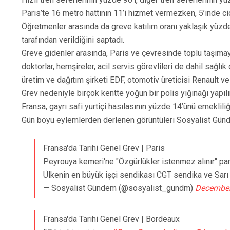
Paris’te 16 metro hattının 11’i hizmet vermezken, 5’inde c
Öğretmenler arasında da greve katılım oranı yaklaşık yüzd
tarafından verildiğini saptadı.
Greve gidenler arasında, Paris ve çevresinde toplu taşımayı
doktorlar, hemşireler, acil servis görevlileri de dahil sağlık 
üretim ve dağıtım şirketi EDF, otomotiv üreticisi Renault ve 
Grev nedeniyle birçok kentte yoğun bir polis yığınağı yapıl
Fransa, gayrı safi yurtiçi hasılasının yüzde 14’ünü emeklil
Gün boyu eylemlerden derlenen görüntüleri Sosyalist Gü
Fransa'da Tarihi Genel Grev | Paris
Peyrouya kemeri'ne "Özgürlükler istenmez alınır" pan
Ülkenin en büyük işçi sendikası CGT sendika ve Sarı Y
— Sosyalist Gündem (@sosyalist_gundm)
December
Fransa'da Tarihi Genel Grev | Bordeaux