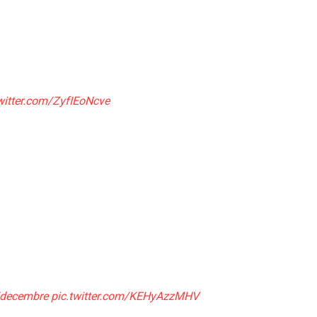
twitter.com/ZyfIEoNcve
5decembre
pic.twitter.com/KEHyAzzMHV