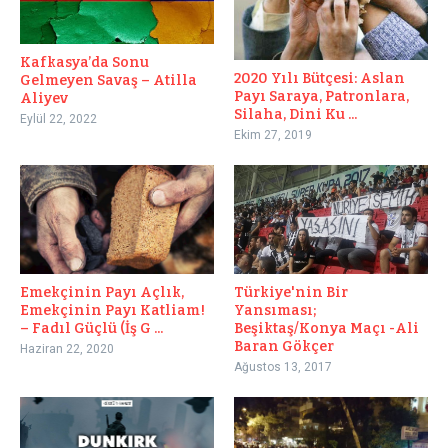
Kafkasya’da Sonu
2020 Yılı Bütçesi: Aslan
Gelmeyen Savaş – Atilla
Payı Saraya, Patronlara,
Aliyev
Silaha, Dini Ku ...
Eylül 22, 2022
Ekim 27, 2019
Türkiye'nin Bir
Emekçinin Payı Açlık,
Yansıması;
Emekçinin Payı Katliam!
Beşiktaş/Konya Maçı -Ali
– Fadıl Güçlü (İş G ...
Baran Gökçer
Haziran 22, 2020
Ağustos 13, 2017