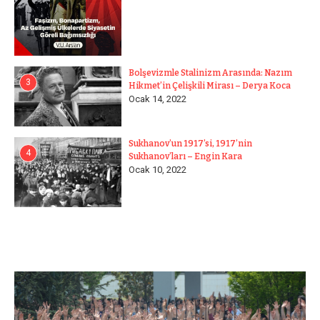
Bolşevizmle Stalinizm Arasında: Nazım
3
Hikmet’in Çelişkili Mirası – Derya Koca
Ocak 14, 2022
Sukhanov’un 1917’si, 1917’nin
4
Sukhanov’ları – Engin Kara
Ocak 10, 2022