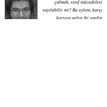
çalmak, sınıf mücadelesi
sayılabilir mi? Bu eylem, karşı
karşıya gelen iki sınıfın
bireyleri arasındaki bir
hiledir. Ancak politik anlamda
bir sınıf mücadelesi değildir. Aklı başında hiç
kimse de sömürüye karşı işçilere patronların
kasalarını patlatmayı öne sürmez.
Yeni bir
sendikal soluk ancak işçi sınıfının en azından bir
bölüğünün kolektif çabasıyla ortaya çıkabilir.>>
***
Lastik-İş Genel Başkanı Abdullah Karacan,
Sakarya’daki Goodyear fabrikasındaki ziyareti