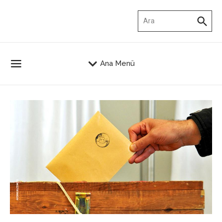
İçeriğe atla
Arama:
Ana Menü