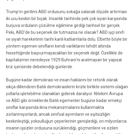
Trump’ın gerilimi ABD ordusunu sokağa salacak ölçüde artırması
iki ucu keskin bir bıçak. İnsanlık tarihinde pek çok isyan karşısında
burjuva orduların çözülme eğilimine girdiği tarihsel bir gerçek.
Peki, ABD’de bu seçenek de tutmazsa ne olacak? ABD işçi sınıfı
ve siyah hareketinin tarihi kanlı katliamlarla dolu. Elbette böyle bir
yöntem egemen sınıfların kendi varlıklarını tehdit altında
hissettiğinde başvurmayacakları bir seçenek değil. Özellikle de
kapitalizmin neredeyse 1929 Buhranı’nı aratmayan bir yapısal
kriz içerisinde debelendiği günlerde.
Bugüne kadar demokrasi ve insan haklarını bir retorik olarak
sıkça dillendiren Batılı demokrasilerin krizle birlikte sistemi olağan
yollarla işletebilme olanakları giderek daralıyor. Nitekim Avrupa
ve ABD gibi örneklerde Batılı egemenler bugüne kadar emekçi
sınıflar karşısında ikna mekanizmalarını kullanmakta
zorlanmıyorlardı; ancak sınıfsal ayrımların ve eşitsizliğin
keskinleştiği, yoksulluğun çeperlerinin genişlediği, on milyonlarca
insanın işsizler ordusuna sürüklendiği, göçmenlere ve ezilen