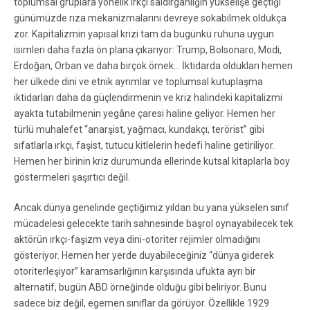
toplumsal gruplara yönelik ırkçı saldırganlığın yükselişe geçtiği
günümüzde rıza mekanizmalarını devreye sokabilmek oldukça
zor. Kapitalizmin yapısal krizi tam da bugünkü ruhuna uygun
isimleri daha fazla ön plana çıkarıyor: Trump, Bolsonaro, Modi,
Erdoğan, Orban ve daha birçok örnek… İktidarda oldukları hemen
her ülkede dini ve etnik ayrımlar ve toplumsal kutuplaşma
iktidarları daha da güçlendirmenin ve kriz halindeki kapitalizmi
ayakta tutabilmenin yegâne çaresi haline geliyor. Hemen her
türlü muhalefet “anarşist, yağmacı, kundakçı, terörist” gibi
sıfatlarla ırkçı, faşist, tutucu kitlelerin hedefi haline getiriliyor.
Hemen her birinin kriz durumunda ellerinde kutsal kitaplarla boy
göstermeleri şaşırtıcı değil.
Ancak dünya genelinde geçtiğimiz yıldan bu yana yükselen sınıf
mücadelesi gelecekte tarih sahnesinde başrol oynayabilecek tek
aktörün ırkçı-faşizm veya dini-otoriter rejimler olmadığını
gösteriyor. Hemen her yerde duyabileceğiniz “dünya giderek
otoriterleşiyor” karamsarlığının karşısında ufukta ayrı bir
alternatif, bugün ABD örneğinde olduğu gibi beliriyor. Bunu
sadece biz değil, egemen sınıflar da görüyor. Özellikle 1929