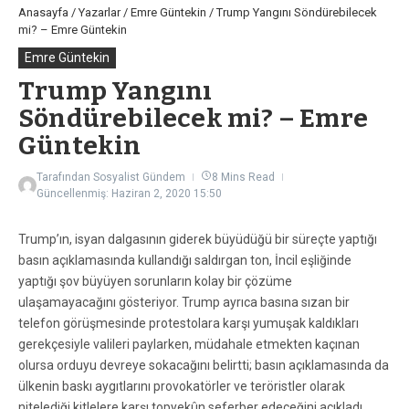
Anasayfa
/
Yazarlar
/
Emre Güntekin
/
Trump Yangını Söndürebilecek
mi? – Emre Güntekin
Emre Güntekin
Trump Yangını
Söndürebilecek mi? – Emre
Güntekin
Tarafından
Sosyalist Gündem
8 Mins Read
Güncellenmiş: Haziran 2, 2020
15:50
Trump’ın, isyan dalgasının giderek büyüdüğü bir süreçte yaptığı
basın açıklamasında kullandığı saldırgan ton, İncil eşliğinde
yaptığı şov büyüyen sorunların kolay bir çözüme
ulaşamayacağını gösteriyor. Trump ayrıca basına sızan bir
telefon görüşmesinde protestolara karşı yumuşak kaldıkları
gerekçesiyle valileri paylarken, müdahale etmekten kaçınan
olursa orduyu devreye sokacağını belirtti; basın açıklamasında da
ülkenin baskı aygıtlarını provokatörler ve teröristler olarak
nitelediği kitlelere karşı topyekûn seferber edeceğini açıkladı.