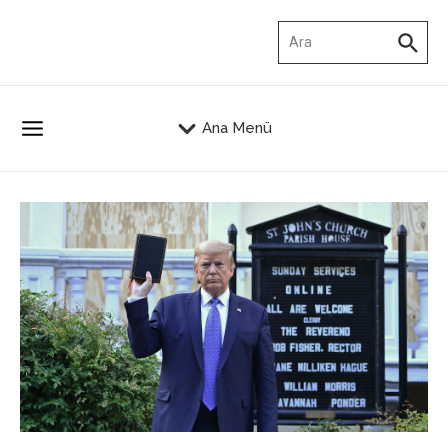
İçeriğe atla
Arama:
Ana Menü