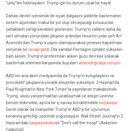
“ünlü”leri hatırlayalım. Trump için bu durum uzak bir hayal.
Dahası devlet içerisinde de isyan dalgasını şiddetle bastırmanın
sistem açısından makul bir yol olup olmayacağı konusunda
çatlakların varlığı kendisini gösteriyor. Trump’ın valilere daha da
sert olmaları yönündeki çıkışının ardından Houston polis şefi Art
Acevedo’dan Trump’a yapıcı olamayacaksa çenesini kapatması
yönünde bir
cevap geldi
. Öte yandan Pentagon içinden yükselen
bazı sesler, Trump’ın protestoları askeri gücü devreye sokarak
bastırmak istemesi karşısında duyulan
rahatsızlığı dışa vuruyor.
ABD’nin ana akım medyasında da Trump’ın kutuplaştırıcı ve
provokatif çıkışlarına yönelik eleştiriler yükseliyor. 2 Haziran’da
Paul Krugman’ın New York Times’ta yayınlanan makalesinde
Trump, ulusu yatıştırmaktan uzaklaşmak ve ateşin üzerine
benzin dökmekle, ayrıca bir iç savaşı körüklemekle
suçlanıyor
.
Genel olarak da manşetler Trump’ın ABD’yi bir uçurumun
kenarına getirdiği üzerinde yoğunlaşıyor. Wall Street Journal’ın 2
Haziran’daki
başyazısında
ise “Don’t call the troop!” (Askerleri
Çağırma!)