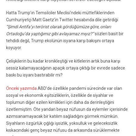
Hatta Trump’ın Temsilciler Meclisi’ndeki müttefiklerinden
Cumhuriyetçi Matt Gaetz’in Twitter hesabında dile getirdiği
“Şimdi Antifa’yı terörist olarak gördüğümüze göre, onları
Ortadoğu’da yaptığımız gibi avlayamaz mıyız?”
sözleri basit bir
tehdidi değil, Trump ekolünün isyana karşı bakışını ortaya
koyuyor.
Çelişkilerin bu kadar kronikleştiği ve kitlelerin artık buna karşı
sessiz kalamayacağının apaçık ortaya çıktığı bir evrede sadece
baskı bu isyanı bastırabilir mi?
Önceki yazımda
ABD’de özellikle pandemi sürecinde var olan
sosyal ve ekonomik eşitsizliklerin, özellikle de siyahlar ve
toplumun diğer ezilen kimlikleri için daha da derinleştiğini
özetlemiştim. Öte yandan beyaz nüfusun da eylemler içerisinde
azımsanamayacak bir katılım sağladığını görmek mümkün.
Siyahların özgürlük çığlığı işsizlik, yoksulluk ve geleceksizlik
kıskacındaki genç beyaz nüfusu da arkasında sürüklemekte