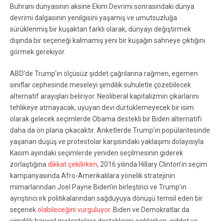
Buhranı dünyasının aksine Ekim Devrimi sonrasındaki dünya
devrimi dalgasının yenilgisini yaşamış ve umutsuzluğa
sürüklenmiş bir kuşaktan farklı olarak, dünyayı değiştirmek
dışında bir seçeneği kalmamış yeni bir kuşağın sahneye çıktığını
görmek gerekiyor.
ABD’de Trump’ın ölçüsüz şiddet çağrılarına rağmen, egemen
sınıflar cephesinde meseleyi şimdilik suhuletle çözebilecek
alternatif arayışları beliriyor. Neoliberal kapitalizmin çıkarlarını
tehlikeye atmayacak, uyuyan devi dürtüklemeyecek bir isim
olarak gelecek seçimlerde Obama destekli bir Biden alternatifi
daha da ön plana çıkacaktır. Anketlerde Trump’ın popülaritesinde
yaşanan düşüş ve protestolar karşısındaki yaklaşımı dolayısıyla
Kasım ayındaki seçimlerde yeniden seçilmesinin giderek
zorlaştığına
dikkat çekilirken
, 2016 yılında Hillary Clinton’ın seçim
kampanyasında Afro-Amerikalılara yönelik stratejinin
mimarlarından Joel Payne Biden’in birleştirici ve Trump’ın
ayrıştırıcı ırk politikalarından sağduyuya dönüşü temsil eden bir
seçenek
olabileceğini vurguluyor
. Biden ve Demokratlar da
şimdilik barışçıl protestolara desteklerini açıklarken, şiddet ve