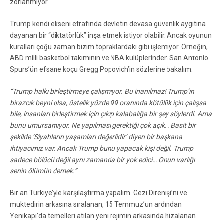
zorlanmıyor.
Trump kendi ekseni etrafında devletin devasa güvenlik aygıtına
dayanan bir “diktatörlük” inşa etmek istiyor olabilir. Ancak oyunun
kuralları çoğu zaman bizim topraklardaki gibi işlemiyor. Örneğin,
ABD milli basketbol takımının ve NBA kulüplerinden San Antonio
Spurs’ün efsane koçu Gregg Popovich’in sözlerine bakalım:
“Trump halkı birleştirmeye çalışmıyor. Bu inanılmaz! Trump’ın
birazcık beyni olsa, üstelik yüzde 99 oranında kötülük için çalışsa
bile, insanları birleştirmek için çıkıp kalabalığa bir şey söylerdi. Ama
bunu umursamıyor. Ne yapılması gerektiği çok açık… Basit bir
şekilde ‘Siyahların yaşamları değerlidir’ diyen bir başkana
ihtiyacımız var. Ancak Trump bunu yapacak kişi değil. Trump
sadece bölücü değil aynı zamanda bir yok edici… Onun varlığı
senin ölümün demek.”
Bir an Türkiye’yle karşılaştırma yapalım. Gezi Direnişi’ni ve
muktedirin arkasına sıralanan, 15 Temmuz’un ardından
Yenikapı’da temelleri atılan yeni rejimin arkasında hizalanan