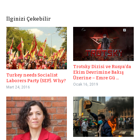
İlginizi Çekebilir
Trotsky Dizisi ve Rusya’da
Ekim Devrimine Bakış
Turkey needs Socialist
Üzerine – Emre Gü ...
Laborers Party (SEP). Why?
Ocak 16, 2019
Mart 24, 2016