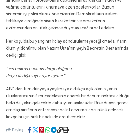
yağma görüntülerini kınamaya özen gösteriyorlar. Bugün
sistemin iyi polisi olarak öne çıkarılan Demokratların sistem
tehlikeye girdiğinde siyah hareketinin ve emekçilerin
ezilmesinden en ufak çekince duymayacağını not edelim.
Her koşulda bu yangının kolay söndürülemeyeceği ortada. Yarın
ölüm yıldönümü olan Nazım Usta’nın Şeyh Bedrettin Destanı’nda
dediği gibi:
“sen bakma havanın durgunluğuna
derya dediğin uyur uyur uyanır.”
ABD’den tüm dünyaya yayılmaya oldukça açık olan isyanın
uluslararası sınıf mücadelesinin önemli bir dönüm noktası olduğu
belki de yakın gelecekte daha iyi anlaşılacaktır. Bize düşen görev
emekçi sınıfların enternasyonalist devrimci öncüsünü gelecek
kavgalar için hızlı bir şekilde örgütlemektir.
Paylaş