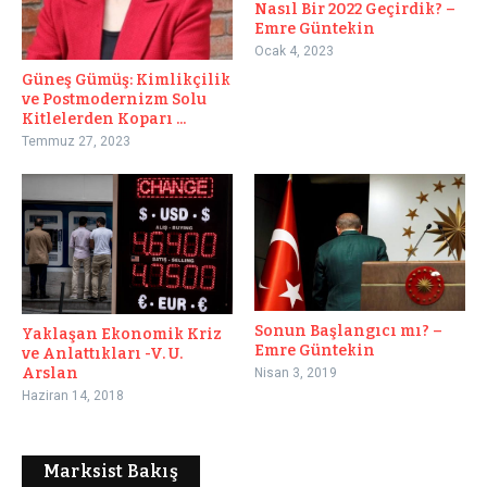
Nasıl Bir 2022 Geçirdik? –
Emre Güntekin
Ocak 4, 2023
Güneş Gümüş: Kimlikçilik
ve Postmodernizm Solu
Kitlelerden Koparı ...
Temmuz 27, 2023
Sonun Başlangıcı mı? –
Yaklaşan Ekonomik Kriz
Emre Güntekin
ve Anlattıkları -V. U.
Arslan
Nisan 3, 2019
Haziran 14, 2018
Marksist Bakış