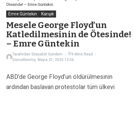
Ötesinde! – Emre Güntekin
Emre Güntekin
Karışık
Mesele George Floyd’un
Katledilmesinin de Ötesinde!
– Emre Güntekin
Tarafından
Sosyalist Gündem
9 Mins Read
Güncellenmiş: Mayıs 31, 2020
13:56
ABD’de George Floyd’un öldürülmesinin
ardından başlayan protestolar tüm ülkeyi
sarmaya devam ediyor. Neredeyse 30 yıl
boyunca tüm dünyaya devasa askeri
kapasitesiyle kendi hegemonyasını dayatan;
2000’lerde Irak ve Afganistan’da askeri
işgallerle kendi çıkarları etrafında yeni bir