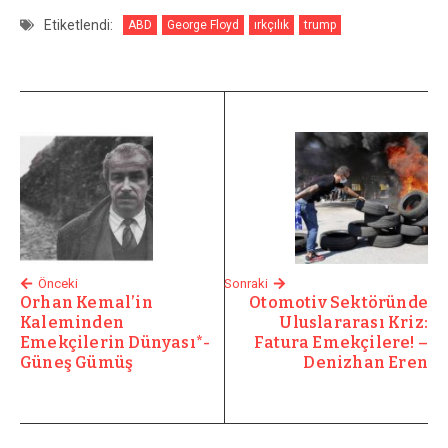
Etiketlendi:
ABD
George Floyd
ırkçılık
trump
Önceki
Sonraki
Orhan Kemal’in
Otomotiv Sektöründe
Kaleminden
Uluslararası Kriz:
Emekçilerin Dünyası*-
Fatura Emekçilere! –
Güneş Gümüş
Denizhan Eren