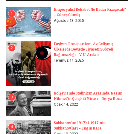
Emperyalist Rekabet Ne Kadar Kızışacak?
1
– Güneş Gümüş
Ağustos 13, 2025
Faşizm, Bonapartizm, Az Gelişmiş
2
Ülkelerde Devletle Siyasetin Göreli
Bağımsızlığı – V. U. Arslan
Temmuz 11, 2025
Bolşevizmle Stalinizm Arasında: Nazım
3
Hikmet’in Çelişkili Mirası – Derya Koca
Ocak 14, 2022
Sukhanov’un 1917’si, 1917’nin
4
Sukhanov’ları – Engin Kara
Ocak 10, 2022