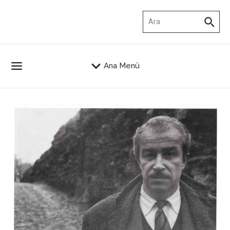
İçeriğe atla
Arama:
Ana Menü