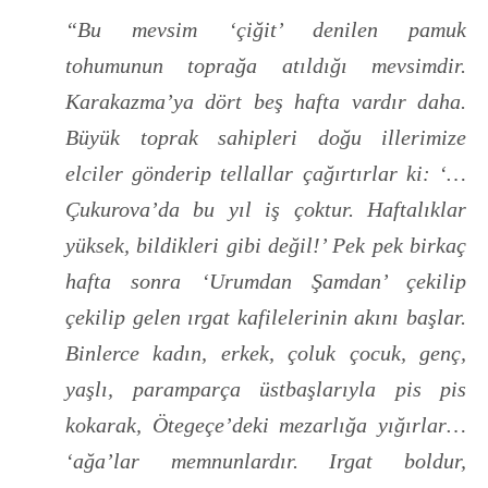
“Bu mevsim ‘çiğit’ denilen pamuk
tohumunun toprağa atıldığı mevsimdir.
Karakazma’ya dört beş hafta vardır daha.
Büyük toprak sahipleri doğu illerimize
elciler gönderip tellallar çağırtırlar ki: ‘…
Çukurova’da bu yıl iş çoktur. Haftalıklar
yüksek, bildikleri gibi değil!’ Pek pek birkaç
hafta sonra ‘Urumdan Şamdan’ çekilip
çekilip gelen ırgat kafilelerinin akını başlar.
Binlerce kadın, erkek, çoluk çocuk, genç,
yaşlı, paramparça üstbaşlarıyla pis pis
kokarak, Ötegeçe’deki mezarlığa yığırlar…
‘ağa’lar memnunlardır. Irgat boldur,