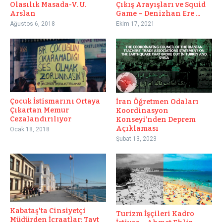
Olasılık Masada-V. U.
Çıkış Arayışları ve Squid
Arslan
Game – Denizhan Ere ...
Ağustos 6, 2018
Ekim 17, 2021
Çocuk İstismarını Ortaya
İran Öğretmen Odaları
Çıkartan Memur
Koordinasyon
Cezalandırılıyor
Konseyi’nden Deprem
Açıklaması
Ocak 18, 2018
Şubat 13, 2023
Kabataş'ta Cinsiyetçi
Turizm İşçileri Kadro
Müdürden İcraatlar: Tayt