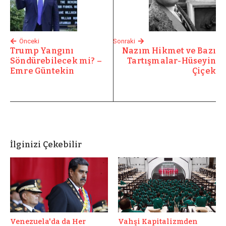
Önceki
Sonraki
Trump Yangını
Nazım Hikmet ve Bazı
Söndürebilecek mi? –
Tartışmalar-Hüseyin
Emre Güntekin
Çiçek
İlginizi Çekebilir
Venezuela'da da Her
Vahşi Kapitalizmden