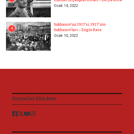
Hikmet’in Çelişkili Mirası – Derya Koca
Ocak 14, 2022
Sukhanov’un 1917’si, 1917’nin
4
Sukhanov’ları – Engin Kara
Ocak 10, 2022
Sosyalist Gündem