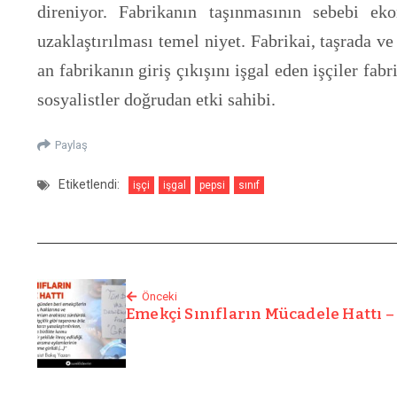
direniyor. Fabrikanın taşınmasının sebebi ek
uzaklaştırılması temel niyet. Fabrikai, taşrada v
an fabrikanın giriş çıkışını işgal eden işçiler fa
sosyalistler doğrudan etki sahibi.
Paylaş
Etiketlendi:
işçi
işgal
pepsi
sınıf
Önceki
Emekçi Sınıfların Mücadele Hattı –