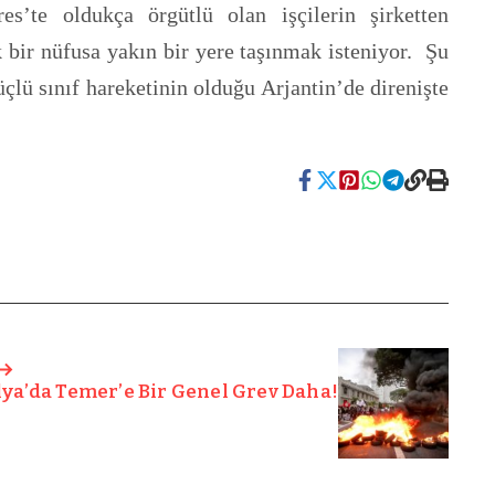
s’te oldukça örgütlü olan işçilerin şirketten
k bir nüfusa yakın bir yere taşınmak isteniyor. Şu
üçlü sınıf hareketinin olduğu Arjantin’de direnişte
lya’da Temer’e Bir Genel Grev Daha!