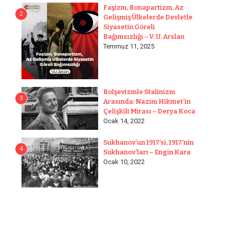
Faşizm, Bonapartizm, Az
2
Gelişmiş Ülkelerde Devletle
Siyasetin Göreli
Bağımsızlığı – V. U. Arslan
Temmuz 11, 2025
Bolşevizmle Stalinizm
3
Arasında: Nazım Hikmet’in
Çelişkili Mirası – Derya Koca
Ocak 14, 2022
Sukhanov’un 1917’si, 1917’nin
4
Sukhanov’ları – Engin Kara
Ocak 10, 2022