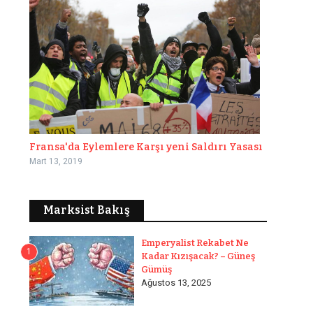
Fransa'da Eylemlere Karşı yeni Saldırı Yasası
Mart 13, 2019
Marksist Bakış
Emperyalist Rekabet Ne
1
Kadar Kızışacak? – Güneş
Gümüş
Ağustos 13, 2025