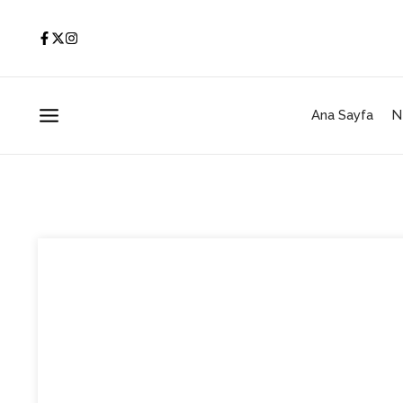
İçeriğe atla
Ana Sayfa
N