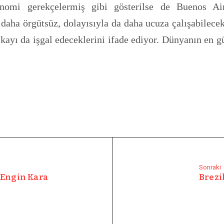
onomi gerekçelermiş gibi gösterilse de Buenos Aire
e daha örgütsüz, dolayısıyla da daha ucuza çalışabilece
brikayı da işgal edeceklerini ifade ediyor. Dünyanın en g
Sonraki
 Engin Kara
Brezi