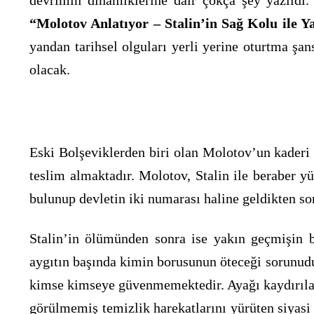
devrimin dinamiklerine dair çokça şey yazıldı. 
“Molotov Anlatıyor – Stalin’in Sağ Kolu ile 
yandan tarihsel olguları yerli yerine oturtma şa
olacak.
Eski Bolşeviklerden biri olan Molotov’un kaderi 
teslim almaktadır. Molotov, Stalin ile beraber yü
bulunup devletin iki numarası haline geldikten son
Stalin’in ölümünden sonra ise yakın geçmişin b
aygıtın başında kimin borusunun öteceği sorunud
kimse kimseye güvenmemektedir. Ayağı kaydırılan 
görülmemiş temizlik harekatlarını yürüten siyasi