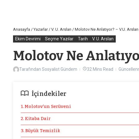
Anasayfa
/
Yazarlar
/
V. U. Arslan
/
Molotov Ne Anlatıyor? – V.U. Arslan
Ekim Devrimi
Seçme Yazılar
Tarih
V. U. Arslan
Molotov Ne Anlatıyo
Tarafından
Sosyalist Gündem
32 Mins Read
Güncellen
İçindekiler
1. Molotov’un Serüveni
2. Kitaba Dair
3. Büyük Temizlik