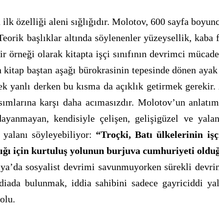
k özelliği aleni sığlığıdır. Molotov, 600 sayfa boyun
eorik başlıklar altında söylenenler yüzeysellik, kaba 
r örneği olarak kitapta işçi sınıfının devrimci mücade
n kitap baştan aşağı bürokrasinin tepesinde dönen ayak
ek yanlı derken bu kısma da açıklık getirmek gerekir. 
hasımlarına karşı daha acımasızdır. Molotov’un anlatım
dayanmayan, kendisiyle çelişen, gelişigüzel ve yalan
 yalanı söyleyebiliyor:
“Troçki, Batı ülkelerinin işçi
dığı için kurtuluş yolunun burjuva cumhuriyeti oldu
ya’da sosyalist devrimi savunmuyorken sürekli devrim t
diada bulunmak, iddia sahibini sadece gayriciddi y
olu.