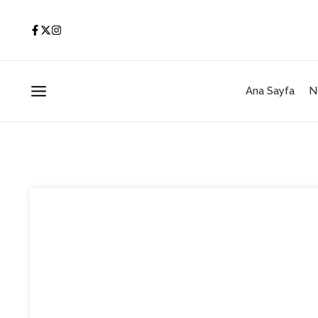
İçeriğe atla
Ana Sayfa
N