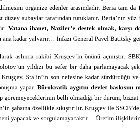
ilmesini organize edenler arasındadır. Beria tam da 
düzey subaylar tarafından tutuklanır. Beria’nın yüz 
tür:
Vatana ihanet, Naziler’e destek olmak, karşı d
 ana kadar yalvarır… İnfazı General Pavel Batitsky gerç
arak aslında rakibi Kruşçev’in önünü açmıştır. SBKP
lotov’un yıldızı bu sefer bir daha parlamayacak şek
r. Kruşçev, Stalin’in son nefesine kadar sürdürdüğü 
konuşma yapar.
Bürokratik aygıtın devlet baskısını 
üp göremeyeceklerinin belli olmadığı bir durum, bizzat b
’in şahsına özellikle sıkıştırılır. Kruşçev ile SSCB’de
neni yapacak ve sorgulamayacaktır… Üretim ilişkilerin