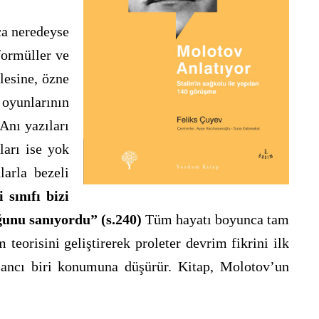
ca neredeyse
formüller ve
lesine, özne
 oyunlarının
Anı yazıları
ları ise yok
larla bezeli
 sınıfı bizi
ğunu sanıyordu” (s.240)
Tüm hayatı boyunca tam
eorisini geliştirerek proleter devrim fikrini ilk
alancı biri konumuna düşürür. Kitap, Molotov’un