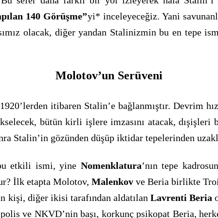
Bu sefer daha farklı bir yol izleyerek hala Stalin’i 
Yapılan 140 Görüşme”
yi* inceleyeceğiz. Yani savunan
nsımız olacak, diğer yandan Stalinizmin bu en tepe is
Molotov’un Serüveni
1920’lerden itibaren Stalin’e bağlanmıştır. Devrim hızl
kselecek, bütün kirli işlere imzasını atacak, dışişleri
ra Stalin’in gözünden düşüp iktidar tepelerinden uzakla
u etkili ismi, yine
Nomenklatura
’nın tepe kadrosun
ur? İlk etapta Molotov,
Malenkov
ve Beria birlikte Tro
kişi, diğer ikisi tarafından aldatılan
Lavrenti Beria
o
 polis ve NKVD’nin başı, korkunç psikopat Beria, herkes