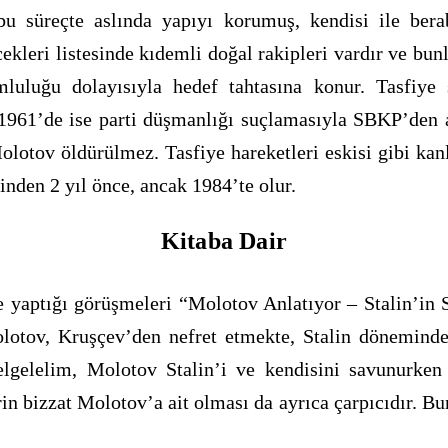
u süreçte aslında yapıyı korumuş, kendisi ile bera
cekleri listesinde kıdemli doğal rakipleri vardır ve b
uluğu dolayısıyla hedef tahtasına konur. Tasfiye 
 1961’de ise parti düşmanlığı suçlamasıyla SBKP’den 
olotov öldürülmez. Tasfiye hareketleri eskisi gibi ka
inden 2 yıl önce, ancak 1984’te olur.
Kitaba Dair
 yaptığı görüşmeleri “Molotov Anlatıyor – Stalin’in 
lotov, Kruşçev’den nefret etmekte, Stalin döneminde
elgelelim, Molotov Stalin’i ve kendisini savunurken
rin bizzat Molotov’a ait olması da ayrıca çarpıcıdır. Bu