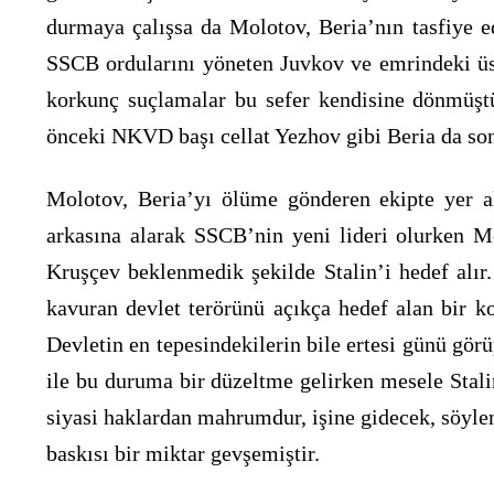
durmaya çalışsa da Molotov, Beria’nın tasfiye ed
SSCB ordularını yöneten Juvkov ve emrindeki üst 
korkunç suçlamalar bu sefer kendisine dönmüş
önceki NKVD başı cellat Yezhov gibi Beria da son
Molotov, Beria’yı ölüme gönderen ekipte yer al
arkasına alarak SSCB’nin yeni lideri olurken Mo
Kruşçev beklenmedik şekilde Stalin’i hedef alı
kavuran devlet terörünü açıkça hedef alan bir 
Devletin en tepesindekilerin bile ertesi günü gör
ile bu duruma bir düzeltme gelirken mesele Stalin
siyasi haklardan mahrumdur, işine gidecek, söyle
baskısı bir miktar gevşemiştir.