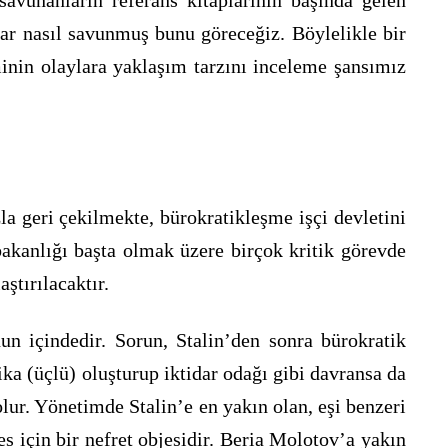
savunanların referans kitaplarının başında gelen
lar nasıl savunmuş bunu göreceğiz. Böylelikle bir
minin olaylara yaklaşım tarzını inceleme şansımız
a geri çekilmekte, bürokratikleşme işçi devletini
 bakanlığı başta olmak üzere birçok kritik görevde
ştırılacaktır.
un içindedir. Sorun, Stalin’den sonra bürokratik
ika (üçlü) oluşturup iktidar odağı gibi davransa da
lur. Yönetimde Stalin’e en yakın olan, eşi benzeri
 için bir nefret objesidir. Beria Molotov’a yakın