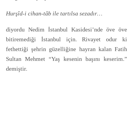
Hurşîd-i cihan-tâb ile tartılsa sezadır…
diyordu Nedim İstanbul Kasidesi’nde öve öve
bitiremediği İstanbul için. Rivayet odur ki
fethettiği şehrin güzelliğine hayran kalan Fatih
Sultan Mehmet “Yaş kesenin başını keserim.”
demiştir.
Artık geride bıraktığımız yaz içerisinde birçok
kez fırtınaya ve sele teslim olan İstanbul’un
sefaleti, her fırsatta ecdatlarını referans olarak
kullananların ona gerçekten ne kadar değer
verdiğini gösterir niteliktedir.