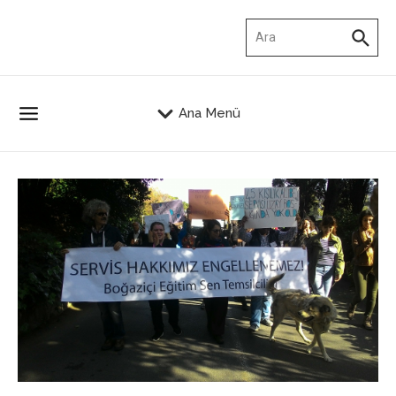
İçeriğe atla
Arama:
Ana Menü