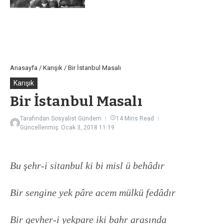
Anasayfa
/
Karışık
/
Bir İstanbul Masalı
Karışık
Bir İstanbul Masalı
Tarafından
Sosyalist Gündem
14 Mins Read
Güncellenmiş: Ocak 3, 2018
11:19
Bu şehr-i sitanbul ki bi misl ü behâdır
Bir sengine yek pâre acem mülkü fedâdır
Bir gevher-i yekpare iki bahr arasında