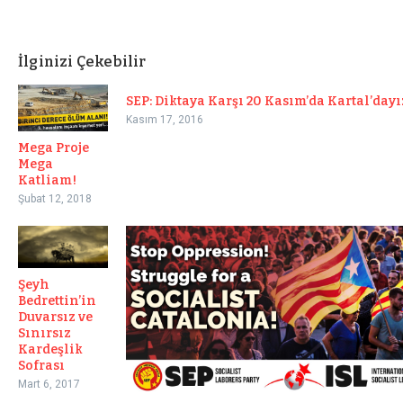
İlginizi Çekebilir
SEP: Diktaya Karşı 20 Kasım’da Kartal’dayı
Kasım 17, 2016
Mega Proje
Mega
Katliam!
Şubat 12, 2018
Şeyh
Bedrettin’in
Duvarsız ve
Sınırsız
Kardeşlik
Sofrası
Mart 6, 2017