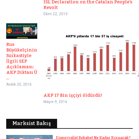
ISL Declaration on the Catalan People’s
Revolt
Ekim 22, 2019
Rus
Büyükelçinin
Suikastiyle
İlgili SEP
Açıklaması:
AKP Diktası Ü
...
Aralık 20, 2016
AKP 17 Bin işçiyi öldürdü!
Mayıs 9, 2016
Marksist Bakış
Emperyalist Rekabet Ne Kadar Kızışacak?