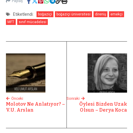
Paylaş
Etiketlendi:
boğaziçi
boğaziçi üniversitesi
direniş
emekçi
MFT
sınıf mücadelesi
Önceki
Sonraki
Molotov Ne Anlatıyor? –
Öylesi Bizden Uzak
V.U. Arslan
Olsun – Derya Koca