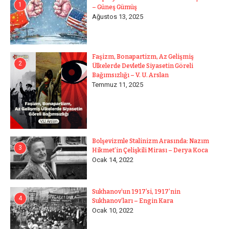
1
– Güneş Gümüş
Ağustos 13, 2025
Faşizm, Bonapartizm, Az Gelişmiş
2
Ülkelerde Devletle Siyasetin Göreli
Bağımsızlığı – V. U. Arslan
Temmuz 11, 2025
Bolşevizmle Stalinizm Arasında: Nazım
3
Hikmet’in Çelişkili Mirası – Derya Koca
Ocak 14, 2022
Sukhanov’un 1917’si, 1917’nin
4
Sukhanov’ları – Engin Kara
Ocak 10, 2022