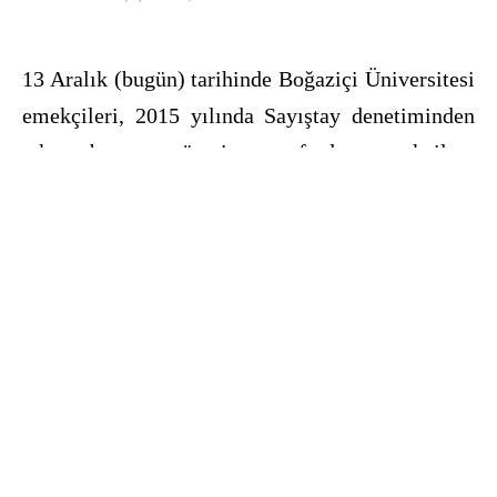
13 Aralık (bugün) tarihinde Boğaziçi Üniversitesi
emekçileri, 2015 yılında Sayıştay denetiminden
çıkan borcun yönetim tarafından emekçilere
ödetilmeye çalışılmasını protesto etme amacıyla
rektörlük önünde toplandı.
2015 yılında yapılan Sayıştay denetimi
sonucunda o yıl indirimli verilen yemeklere
karşılık olarak dönemin 4 okul yöneticisine 180
bin 598 lira zimmet çıkarıldı. Buna karşılık
olarak ise Boğaziçi Üniversitesi yönetimi çıkan
borcu emekçilerden almaya çalışıyor, borç