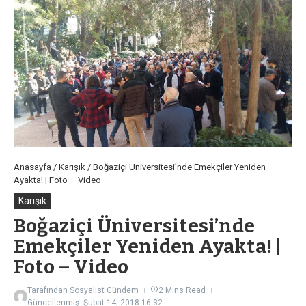
Anasayfa
/
Karışık
/
Boğaziçi Üniversitesi’nde Emekçiler Yeniden
Ayakta! | Foto – Video
Karışık
Boğaziçi Üniversitesi’nde
Emekçiler Yeniden Ayakta! |
Foto – Video
Tarafından
Sosyalist Gündem
2 Mins Read
Güncellenmiş: Şubat 14, 2018
16:32