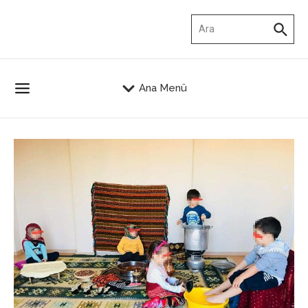
İçeriğe atla
Arama:
Ana Menü