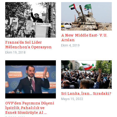
A New Middle East- V. U.
Arslan
Fransa’da Sol Lider
Ekim 4, 2019
Mélenchon’a Operasyon
Ekim 19, 2018
Sri Lanka, İran… Sıradaki?
Mayıs 15, 2022
OVP’den Payımıza Düşeni
İşsizlik, Pahalılık ve
Esnek Sömürüyle Al ...