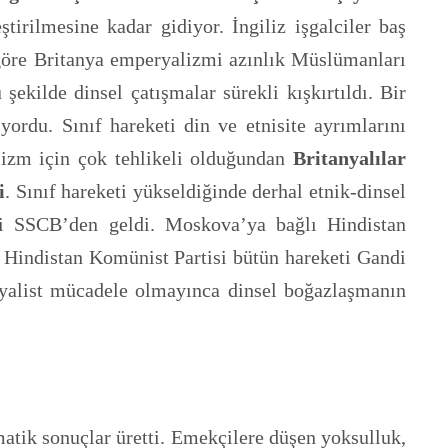
irilmesine kadar gidiyor. İngiliz işgalciler baş
 göre Britanya emperyalizmi azınlık Müslümanları
ekilde dinsel çatışmalar sürekli kışkırtıldı. Bir
ordu. Sınıf hareketi din ve etnisite ayrımlarını
lizm için çok tehlikeli olduğundan
Britanyalılar
i
. Sınıf hareketi yükseldiğinde derhal etnik-dinsel
nci SSCB’den geldi. Moskova’ya bağlı Hindistan
. Hindistan Komünist Partisi bütün hareketi Gandi
Sosyalist mücadele olmayınca dinsel boğazlaşmanın
atik sonuçlar üretti. Emekçilere düşen yoksulluk,