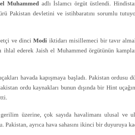
h el Muhammed
adlı İslamcı örgüt üstlendi. Hindista
ürü Pakistan devletini ve istihbaratını sorumlu tutuyo
etçi ve dinci
Modi
iktidarı misillemeci bir tavır alm
nı ihlal ederek Jaish el Muhammed örgütünün kamplar
kları havada kapışmaya başladı. Pakistan ordusu düş
 Pakistan ordu kaynakları bunun dışında bir Hint uçağ
ti.
erilim üzerine, çok sayıda havalimanı ulusal ve ulu
u. Pakistan, ayrıca hava sahasını ikinci bir duyuruya ka