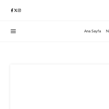
İçeriğe atla
Ana Sayfa
N