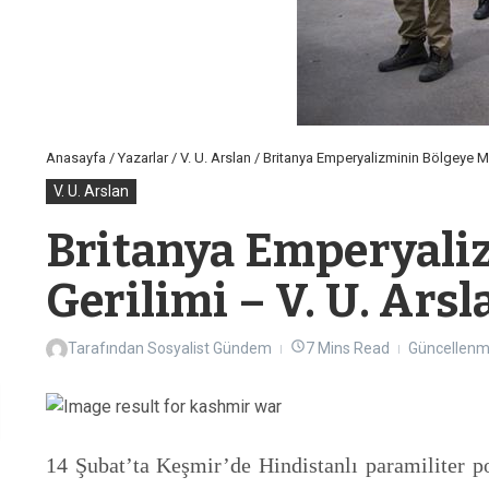
Anasayfa
/
Yazarlar
/
V. U. Arslan
/
Britanya Emperyalizminin Bölgeye Mir
V. U. Arslan
Britanya Emperyaliz
Gerilimi – V. U. Arsl
Tarafından
Sosyalist Gündem
7 Mins Read
Güncellenmi
14 Şubat’ta Keşmir’de Hindistanlı paramiliter po