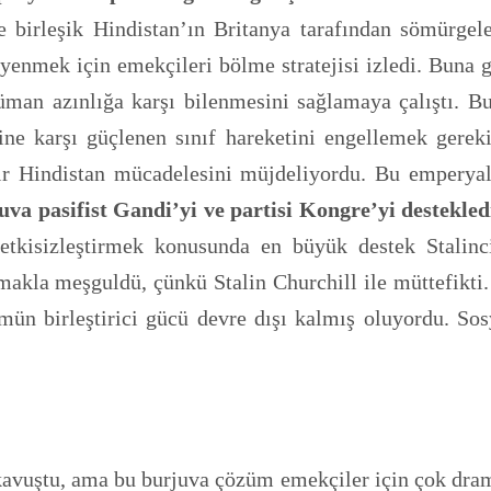
birleşik Hindistan’ın Britanya tarafından sömürgeleşt
 yenmek için emekçileri bölme stratejisi izledi. Buna
man azınlığa karşı bilenmesini sağlamaya çalıştı. Bu ş
e karşı güçlenen sınıf hareketini engellemek gerekiy
 bir Hindistan mücadelesini müjdeliyordu. Bu emperya
a pasifist Gandi’yi ve partisi Kongre’yi destekled
i etkisizleştirmek konusunda en büyük destek Stali
makla meşguldü, çünkü Stalin Churchill ile müttefikti
şümün birleştirici gücü devre dışı kalmış oluyordu. 
kavuştu, ama bu burjuva çözüm emekçiler için çok dram