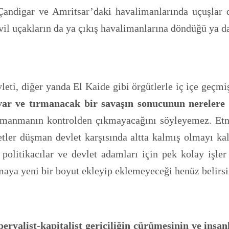
Çandigar ve Amritsar’daki havalimanlarında uçuşlar d
il uçakların da ya çıkış havalimanlarına döndüğü ya da a
leti, diğer yanda El Kaide gibi örgütlerle iç içe geçmiş
 var ve tırmanacak bir savaşın sonucunun nerelere 
manmanın kontrolden çıkmayacağını söyleyemez. Etnik 
ler düşman devlet karşısında altta kalmış olmayı kal
politikacılar ve devlet adamları için pek kolay işle
aya yeni bir boyut ekleyip eklemeyeceği henüz belir
ryalist-kapitalist gericiliğin çürümesinin ve insan