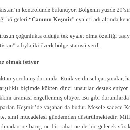
istan’ın kontrolünde bulunuyor. Bölgenin yüzde 20’sine
ği bölgeleri “
Cammu Keşmir
” eyaleti adı altında ken
un çoğunlukta olduğu tek eyalet olma özelliği taşıyor
stan” adıyla iki özerk bölge statüsü verdi.
z olmak istiyor
aktan yorulmuş durumda. Etnik ve dinsel çatışmalar, h
şılıklı biçimde kökten dinci unsurlar destekleniyor 
kını araması engellenmiş oluyor. Bu gibi durumlarda 
aparlar. Keşmir’de yaşanan da budur. Mesele sadece Ke
te, sınıf mücadelesi gündemden düşürülmektedir. Milli
ılmadan ne barış, ne bir rahat ne de bir gelecek söz