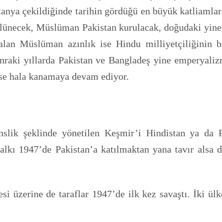
tanya çekildiğinde tarihin gördüğü en büyük katliamlar
bölünecek, Müslüman Pakistan kurulacak, doğudaki yi
 kalan Müslüman azınlık ise Hindu milliyetçiliğini
raki yıllarda Pakistan ve Bangladeş yine emperyalizm
 ise hala kanamaya devam ediyor.
enslik şeklinde yönetilen Keşmir’i Hindistan ya da P
ı 1947’de Pakistan’a katılmaktan yana tavır alsa d
i üzerine de taraflar 1947’de ilk kez savaştı. İki ü