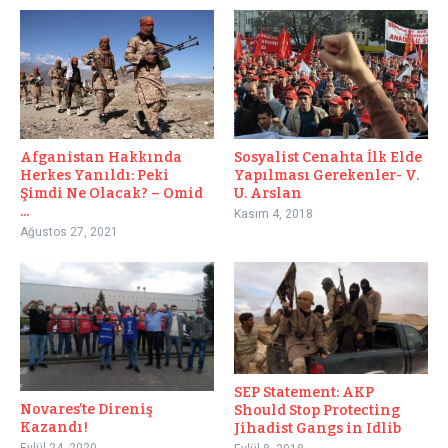
Afganistan Hakkında
Sosyalist Cenahta İlk Elde
Herkes Yanıldı: Peki
Yapılması Gerekenler- V.
Şimdi Ne Olacak? – Omid
U. Arslan
...
Kasım 4, 2018
Ağustos 27, 2021
SEP Statement: AKP
Novares’te Direniş
Should Stop Protecting
Kazandı!
Jihadist Gangs in Idlib