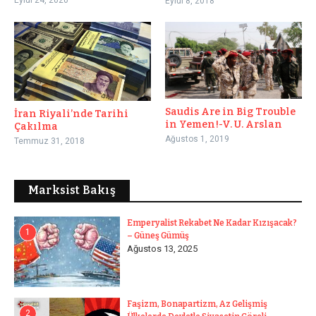
Eylül 24, 2020
Eylül 8, 2018
Saudis Are in Big Trouble
İran Riyali’nde Tarihi
in Yemen!-V. U. Arslan
Çakılma
Ağustos 1, 2019
Temmuz 31, 2018
Marksist Bakış
Emperyalist Rekabet Ne Kadar Kızışacak?
1
– Güneş Gümüş
Ağustos 13, 2025
Faşizm, Bonapartizm, Az Gelişmiş
2