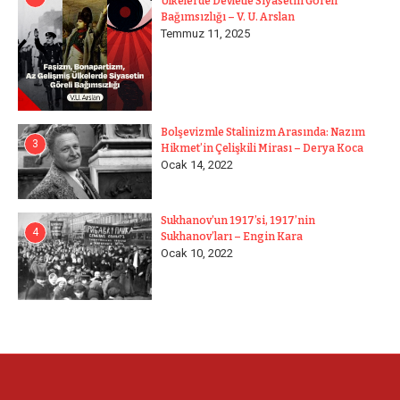
Ülkelerde Devletle Siyasetin Göreli
Bağımsızlığı – V. U. Arslan
Temmuz 11, 2025
Bolşevizmle Stalinizm Arasında: Nazım
3
Hikmet’in Çelişkili Mirası – Derya Koca
Ocak 14, 2022
Sukhanov’un 1917’si, 1917’nin
4
Sukhanov’ları – Engin Kara
Ocak 10, 2022