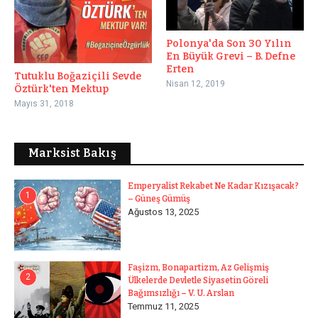
Polonya'da Son 30 Yılın
En Büyük Grevi – B. Defne
Erten
Tutuklu Boğaziçili Sevde
Nisan 12, 2019
Öztürk'ten Mektup
Mayıs 31, 2018
Marksist Bakış
Emperyalist Rekabet Ne Kadar Kızışacak?
1
– Güneş Gümüş
Ağustos 13, 2025
Faşizm, Bonapartizm, Az Gelişmiş
2
Ülkelerde Devletle Siyasetin Göreli
Bağımsızlığı – V. U. Arslan
Temmuz 11, 2025