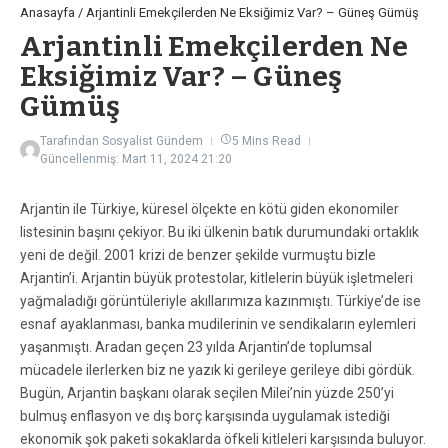
Anasayfa
/
Arjantinli Emekçilerden Ne Eksiğimiz Var? – Güneş Gümüş
Arjantinli Emekçilerden Ne
Eksiğimiz Var? – Güneş
Gümüş
Tarafından
Sosyalist Gündem
5 Mins Read
Güncellenmiş: Mart 11, 2024
21:20
Arjantin ile Türkiye, küresel ölçekte en kötü giden ekonomiler
listesinin başını çekiyor. Bu iki ülkenin batık durumundaki ortaklık
yeni de değil. 2001 krizi de benzer şekilde vurmuştu bizle
Arjantin’i. Arjantin büyük protestolar, kitlelerin büyük işletmeleri
yağmaladığı görüntüleriyle akıllarımıza kazınmıştı. Türkiye’de ise
esnaf ayaklanması, banka mudilerinin ve sendikaların eylemleri
yaşanmıştı. Aradan geçen 23 yılda Arjantin’de toplumsal
mücadele ilerlerken biz ne yazık ki gerileye gerileye dibi gördük.
Bugün, Arjantin başkanı olarak seçilen Milei’nin yüzde 250’yi
bulmuş enflasyon ve dış borç karşısında uygulamak istediği
ekonomik şok paketi sokaklarda öfkeli kitleleri karşısında buluyor.