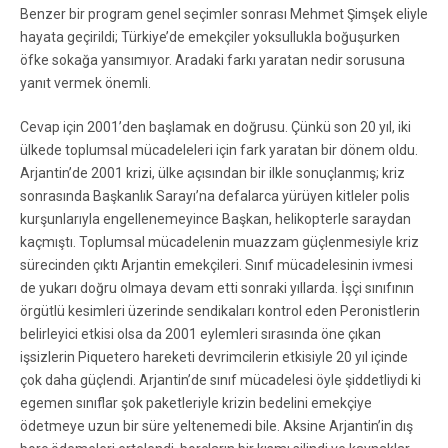
Benzer bir program genel seçimler sonrası Mehmet Şimşek eliyle
hayata geçirildi; Türkiye’de emekçiler yoksullukla boğuşurken
öfke sokağa yansımıyor. Aradaki farkı yaratan nedir sorusuna
yanıt vermek önemli.
Cevap için 2001’den başlamak en doğrusu. Çünkü son 20 yıl, iki
ülkede toplumsal mücadeleleri için fark yaratan bir dönem oldu.
Arjantin’de 2001 krizi, ülke açısından bir ilkle sonuçlanmış; kriz
sonrasında Başkanlık Sarayı’na defalarca yürüyen kitleler polis
kurşunlarıyla engellenemeyince Başkan, helikopterle saraydan
kaçmıştı. Toplumsal mücadelenin muazzam güçlenmesiyle kriz
sürecinden çıktı Arjantin emekçileri. Sınıf mücadelesinin ivmesi
de yukarı doğru olmaya devam etti sonraki yıllarda. İşçi sınıfının
örgütlü kesimleri üzerinde sendikaları kontrol eden Peronistlerin
belirleyici etkisi olsa da 2001 eylemleri sırasında öne çıkan
işsizlerin Piquetero hareketi devrimcilerin etkisiyle 20 yıl içinde
çok daha güçlendi. Arjantin’de sınıf mücadelesi öyle şiddetliydi ki
egemen sınıflar şok paketleriyle krizin bedelini emekçiye
ödetmeye uzun bir süre yeltenemedi bile. Aksine Arjantin’in dış