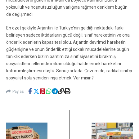
mücadelesi örgütleme imkanı da böylece kalmadı. Bunca
yoksulluk ve hoşnutsuzluğun varlığına rağmen denklem bugün
de değişmedi.
En özet şekliyle Arjantin ile Türkiye’nin geldiği noktadaki farkı
belirleyen sadece iktidarların gücü değil; sınıf hareketinin ve ona
önderlik edenlerin kapasitesi oldu. Arjantin devrimci hareketin
güçlenişine ve onun önderlik ettiği sokak mücadelelerine bugün
tanıklık ederken bizim bahtımıza sınıf siyasetini bırakmış
sosyalistlerin ellerinde imkan olduğu halde emek hareketini
kötürümleştirmesi düştü. Sonuç ortada. Çözüm de; radikal sınıfçı
sosyalist solu yeniden inşa etmek. Var mısın?
Paylaş