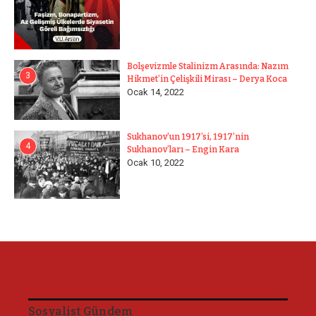
Bolşevizmle Stalinizm Arasında: Nazım
3
Hikmet’in Çelişkili Mirası – Derya Koca
Ocak 14, 2022
Sukhanov’un 1917’si, 1917’nin
4
Sukhanov’ları – Engin Kara
Ocak 10, 2022
Sosyalist Gündem