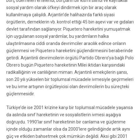
borç ödemeleri ertelendi, borçların bir kısmı silindi ve kaynaklar
sosyal yardım olarak öfkeyi dindirmek için bir araç olarak
kullanılmaya çalışıldı. Arjantin’de halihazırda farklı siyasi
örgütlerin, derneklerin vb. kontrol ettiği 45 bin aşevi var ve gıdaları
devlet tarafından sağlanıyor. Piquetero hareketini yumuşatmak
için uygulanan sosyal yardımlar, bu yardımların halka
ulaştırılmasına ciddi oranda devrimciler aracılık edince onların
güçlenmesi ve Piquetero hareketini güçlendirmesini beraberinde
getirdi. Arjantinli devrimcilerin örgütü Partido Obrero’ya bağlı Polo
Obrero bugün Piquetero hareketinin Milei iktidarı karşısındaki
radikalliğinin ve canlılığının mimarı. Arjantinli emekçilerin şansı,
son 20 yılı yükselen bir toplumsal mücadele ivmesiyle geçirmeleri
ve bu ivme artışının örgütleyicisi olan devrimcilerin bu süreçteki
güçlenmesidir.
Türkiye’de ise 2001 krizine karşı bir toplumsal mücadele yaşansa
da aslında sınıf hareketinin ve sosyalistlerin ivmesi aşağıya
doğruydu. 1990’lar sınıf hareketinin bir canlama ve güçlenme
içinde olduğu zamanlar olsa da 2000’lere gelindiğinde artık aynı
güç ve etkiden bahsetmek çok mümkün değildi. Aksi gibi 2001