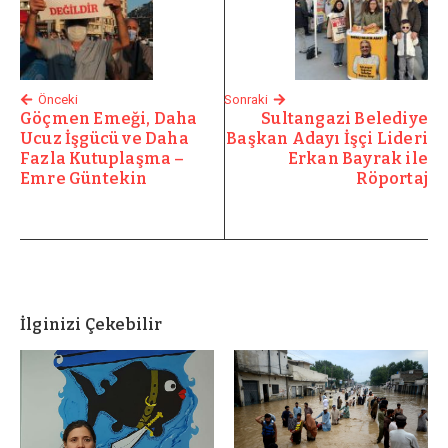
Önceki
Sonraki
Göçmen Emeği, Daha
Sultangazi Belediye
Ucuz İşgücü ve Daha
Başkan Adayı İşçi Lideri
Fazla Kutuplaşma –
Erkan Bayrak ile
Emre Güntekin
Röportaj
İlginizi Çekebilir