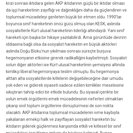
krizi sonrası iktidara gelen AKP iktidarının güçlü bir iktidar olması
da işçi hareketinin zayıflığı ve dağınıklığını daha da güçlendiren ve
toplumsal mücadeleyi gerileten büyük bir etmen oldu. 1990’lar
boyunca sınıf hareketinin öncü gücü olmuş olan KESK, aslında
sosyalistlerle Kürt ulusal hareketinin liderliği altındaydı. Yani sınıf
hareketi için başka bir hikaye yazılabilirdi. Ama görüntüde devrim
iddiasına bağlı olsa da sosyalist hareketin en büyük aktörleri
aslında Doğu Bloku’nun yıkılması sonrası süreçte burjuva
hegemonyanın etkisine girerek radikalliğini kaybetmişti. Sosyalist
solun diğer aktörleri ise Kürt ulusal hareketinin şemsiyesi altında
kimlikçi liberal hegemonyaya teslim olmuştu. Bu hegemonya
alttan alta sosyalistlerde kitlelerin değişebileceğine dair umudu
yok eden ve giderek siyaseti sadece ezilen kimlikler meselesine
sıkıştıran tahrip edici bir etkide bulundu. Bu siyasal içerikte bir
solun emek örgütlerini emek mücadelesinin neferleri olmaktan
çıkarıp sivil toplum örgütlerine dönüştürmesi de son nokta
olacaktı. AKP iktidarına toplumsal mücadelenin ivme kaybıyla
yakalanan emekçi halk ve zayıflayan sosyalist hareketin bu
iktidarın giderek güçlenmesi karşısında etkili ve kitlesel bir sınıf