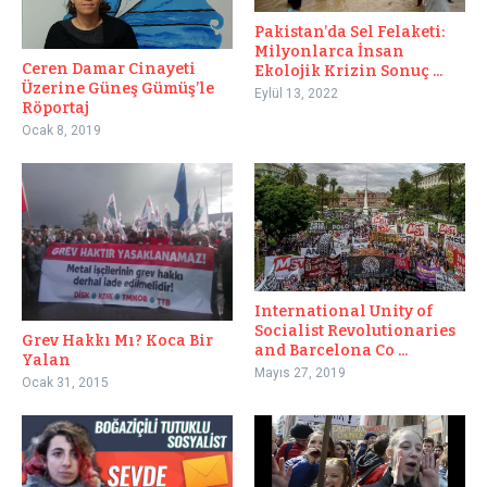
Pakistan’da Sel Felaketi:
Milyonlarca İnsan
Ceren Damar Cinayeti
Ekolojik Krizin Sonuç ...
Üzerine Güneş Gümüş’le
Eylül 13, 2022
Röportaj
Ocak 8, 2019
International Unity of
Socialist Revolutionaries
Grev Hakkı Mı? Koca Bir
and Barcelona Co ...
Yalan
Mayıs 27, 2019
Ocak 31, 2015