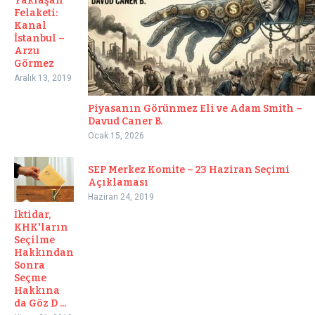
Yaklaşan
Felaketi:
Kanal
İstanbul –
Arzu
Görmez
Aralık 13, 2019
Piyasanın Görünmez Eli ve Adam Smith –
Davud Caner B.
Ocak 15, 2026
SEP Merkez Komite – 23 Haziran Seçimi
Açıklaması
Haziran 24, 2019
İktidar,
KHK'ların
Seçilme
Hakkından
Sonra
Seçme
Hakkına
da Göz D ...