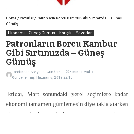
Home
/
Yazarlar
/
Patronların Borcu Kambur Gibi Sırtımızda – Güneş
Gümüş
Ekonomi
Güneş Gümüş
Karışık
Yazarlar
Patronların Borcu Kambur
Gibi Sırtımızda – Güneş
Gümüş
Tarafından
Sosyalist Gündem
6 Mins Read
Güncellenmiş: Haziran 6, 2019
22:10
İktidar, Mart sonundaki yerel seçimlere kadar
ekonomi tamamen gümlemesin diye takla atarken
olan, yoksul emekçilerin geleceğine oluyor.
İnşaat sektörü topu dikmişken akıbeti belirsiz
mega projeler için kamu bankaları kefil olarak