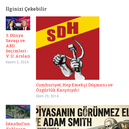
İlginizi Çekebilir
3. Dünya
Savaşı ve
ABD
Seçimleri-
V. U. Arslan
Kasım 5, 2024
Cumhuriyet, Hep Emekçi Düşmanı ve
Özgürlük Karşıtıydı!
Ekim 29, 2014
İstanbul'un