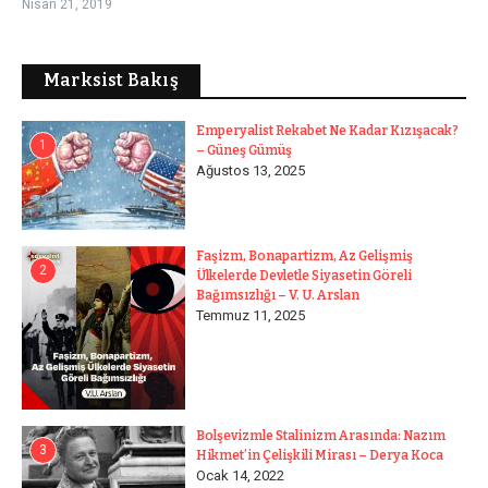
Nisan 21, 2019
Marksist Bakış
Emperyalist Rekabet Ne Kadar Kızışacak?
1
– Güneş Gümüş
Ağustos 13, 2025
Faşizm, Bonapartizm, Az Gelişmiş
2
Ülkelerde Devletle Siyasetin Göreli
Bağımsızlığı – V. U. Arslan
Temmuz 11, 2025
Bolşevizmle Stalinizm Arasında: Nazım
3
Hikmet’in Çelişkili Mirası – Derya Koca
Ocak 14, 2022