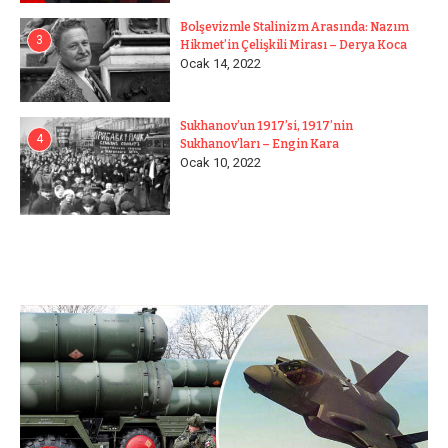
Bolşevizmle Stalinizm Arasında: Nazım
3
Hikmet’in Çelişkili Mirası – Derya Koca
Ocak 14, 2022
Sukhanov’un 1917’si, 1917’nin
4
Sukhanov’ları – Engin Kara
Ocak 10, 2022