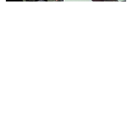
G-20 Zirvesi’nde Trump ile yaptığı görüşmeden
mutlu ayrılan iktidar açısından sonrasında gelen
haberler pek iç açıcı görünmüyor.
Osaka
görüşmesi
sonrasında hem Trump topu Obama
yönetimine atarak Türkiye’nin bu konuda yüz
üstü bırakıldığını ifade etmiş hem de Erdoğan
ABD cephesinden herhangi bir yaptırım
uygulanmayacağını açıklamıştı.
Ancak ABD’den gelen sinyaller tam tersi yönde.