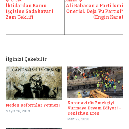
Önceki
Sonraki
İktidardan Kamu
Ali Babacan’a Parti İsmi
İşçisine Sadakavari
Önerisi: Deja Vu Partisi*
Zam Teklifi!
(Engin Kara)
İlginizi Çekebilir
Koronavirüs Emekçiyi
Neden Reformlar Yetmez?
Vurmaya Devam Ediyor! –
Mayıs 26, 2019
Denizhan Eren
Mart 29, 2020