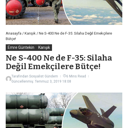
Anasayfa
/
Karışık
/
Ne S-400 Ne de F-35: Silaha Değil Emekçilere
Bütçe!
Emre Güntekin
Karışık
Ne S-400 Ne de F-35: Silaha
Değil Emekçilere Bütçe!
Tarafından
Sosyalist Gündem
6 Mins Read
Güncellenmiş: Temmuz 3, 2019
18:08