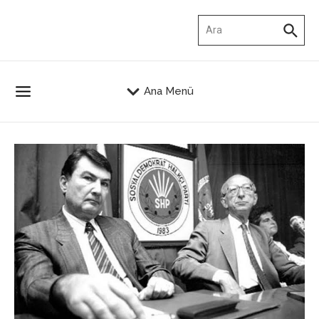
İçeriğe atla
Arama:
Ana Menü