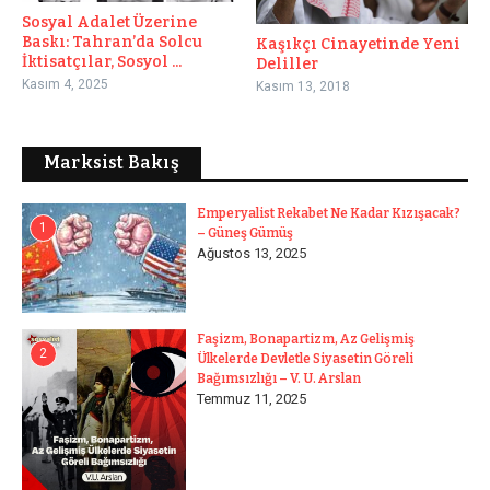
Sosyal Adalet Üzerine
Baskı: Tahran’da Solcu
Kaşıkçı Cinayetinde Yeni
İktisatçılar, Sosyol ...
Deliller
Kasım 4, 2025
Kasım 13, 2018
Marksist Bakış
Emperyalist Rekabet Ne Kadar Kızışacak?
1
– Güneş Gümüş
Ağustos 13, 2025
Faşizm, Bonapartizm, Az Gelişmiş
2
Ülkelerde Devletle Siyasetin Göreli
Bağımsızlığı – V. U. Arslan
Temmuz 11, 2025