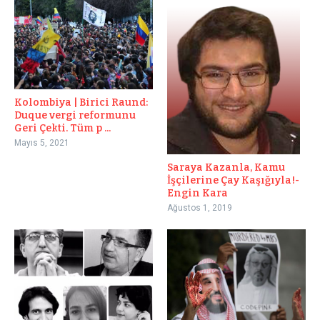
Kolombiya | Birici Raund:
Duque vergi reformunu
Geri Çekti. Tüm p ...
Mayıs 5, 2021
Saraya Kazanla, Kamu
İşçilerine Çay Kaşığıyla!-
Engin Kara
Ağustos 1, 2019