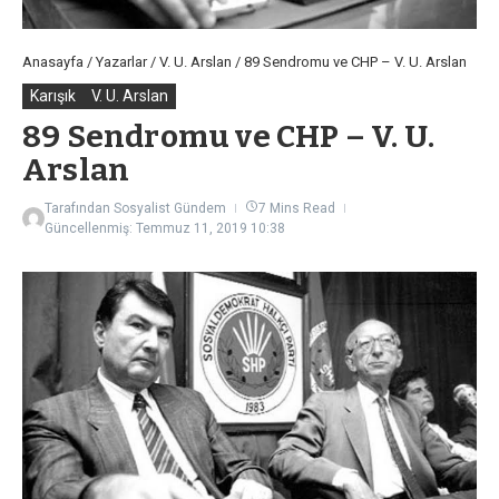
Anasayfa
/
Yazarlar
/
V. U. Arslan
/
89 Sendromu ve CHP – V. U. Arslan
Karışık
V. U. Arslan
89 Sendromu ve CHP – V. U.
Arslan
Tarafından
Sosyalist Gündem
7 Mins Read
Güncellenmiş: Temmuz 11, 2019
10:38