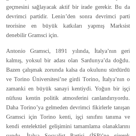
geçmesini sağlayacak aktif bir irade gerekir. Bu da
devrimci partidir.
Lenin’den sonra devrimci parti
teorisine en büyük katkıları yapmış Marksist
denebilir Gramsci
için.
Antonio Gramsci, 1891 yılında, İtalya’nın geri
kalmış, yoksul bir adası olan Sardunya’da
doğdu.
Bazen çalışmak zorunda kalsa da okulunu sürdürdü
ve Torino Üniversitesi’ne girdi
Torino, İtalya’nın o
zamanki en büyük sanayi kentiydi. Yoğun bir işçi
nüfusu kentin politik
atmosferini canlandırıyordu.
Daha Torino’ya gelmeden devrimci fikirlerle tanışan
Gramsci için Torino kenti, işçi sınıfını tanıma ve
kendi entelektüel gelişimini tamamlama olanaklarını
sundu. İtalya Sosyalist Partisi (İSP)’ne girerek