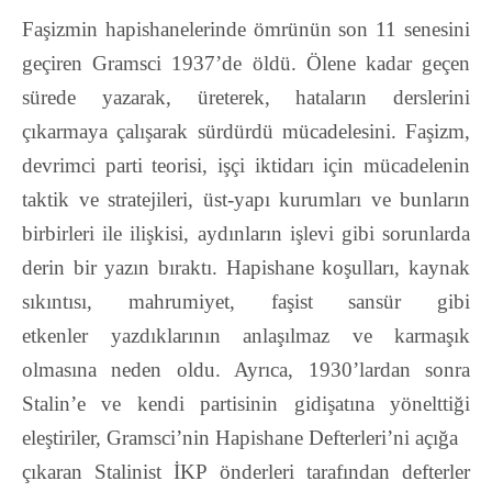
Faşizmin hapishanelerinde ömrünün son 11 senesini
geçiren Gramsci 1937’de öldü. Ölene
kadar geçen
sürede yazarak, üreterek, hataların derslerini
çıkarmaya çalışarak sürdürdü
mücadelesini. Faşizm,
devrimci parti teorisi, işçi iktidarı için mücadelenin
taktik ve stratejileri,
üst-yapı kurumları ve bunların
birbirleri ile ilişkisi, aydınların işlevi gibi sorunlarda
derin bir
yazın bıraktı. Hapishane koşulları, kaynak
sıkıntısı, mahrumiyet, faşist sansür gibi
etkenler
yazdıklarının anlaşılmaz ve karmaşık
olmasına neden oldu. Ayrıca, 1930’lardan sonra
Stalin’e
ve kendi partisinin gidişatına yönelttiği
eleştiriler, Gramsci’nin Hapishane Defterleri’ni açığa
çıkaran Stalinist İKP önderleri tarafından defterler