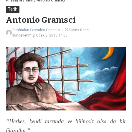
Anasayfa
/
Tarih
/
Antonio Gramsci
Tarih
Antonio Gramsci
Tarafından
Sosyalist Gündem
5 Mins Read
Güncellenmiş: Ocak 3, 2018
14:00
“Herkes, kendi tarzında ve bilinçsiz olsa da bir
filozoftur.”