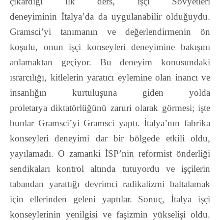
çıkardığı ilk ders, işçi Sovyetleri
deneyiminin
İtalya’da da uygulanabilir olduğuydu.
Gramsci’yi tanımanın ve değerlendirmenin ön
koşulu,
onun işçi konseyleri deneyimine bakışını
anlamaktan geçiyor. Bu deneyim konusundaki
ısrarcılığı, kitlelerin yaratıcı eylemine olan inancı ve
insanlığın kurtuluşuna giden yolda
proletarya
diktatörlüğünü zaruri olarak görmesi; işte
bunlar Gramsci’yi Gramsci yaptı.
İtalya’nın fabrika
konseyleri deneyimi dar bir bölgede etkili oldu,
yayılamadı. O zamanki
İSP’nin reformist önderliği
sendikaları kontrol altında tutuyordu ve işçilerin
tabandan yarattığı
devrimci radikalizmi baltalamak
için ellerinden geleni yaptılar. Sonuç, İtalya işçi
konseylerinin
yenilgisi ve faşizmin yükselişi oldu.