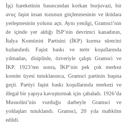
İşçi hareketinin basıncından korkan burjuvazi, bir
avuç
faşist insan tozunun güçlenmesinin ve iktidara
yerleşmesinin yolunu açtı. Aynı yenilgi,
Gramsci’nin
de içinde yer aldığı İSP’nin devrimci kanadının,
İtalya Komünist Partisini (İKP)
kurma sürecini
hızlandırdı. Faşist baskı ve terör koşullarında
yılmadan, disiplinle, özveriyle
çalıştı Gramsci ve
İKP. 1923’ten sonra, İKP’nin pek çok merkez
komite üyesi tutuklanınca,
Gramsci partinin başına
geçti. Partiyi faşist baskı koşullarında merkezi ve
illegal bir yapıya
kavuşturmak için çabaladı. 1926’da
Mussolini’nin vurduğu darbeyle Gramsci ve
yoldaşları
tutuklandı. Gramsci, 20 yıla mahkûm
edildi.