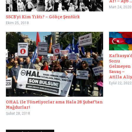
Af! – Ayb ...
Mart 24, 2020
SSCB’yi Kim Yıktı? – Gökçe Şentürk
Ekim 25, 2018
Kafkasya’
Sonu
Gelmeyen
Savaş –
Atilla Ali
Eylül 22, 2022
OHAL ile Yönetiyorlar ama Hala 28 Şubat'tan
Mağdurlar!
Şubat 28, 2018