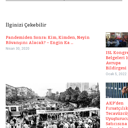
İlginizi Çekebilir
Pandemiden Sonra: Kim, Kimden, Neyin
Rövanşını Alacak? – Engin Ka ...
Nisan 30, 2020
ISL Kongr
Belgeleri 1
Avrupa
Bildirgesi
Ocak 5, 2022
AKP’den
Fırsatçılık
Tecavüzcü
Uyuşturuc
Satıcısına