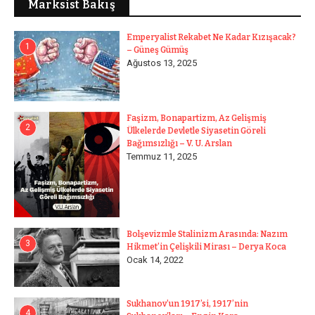
Marksist Bakış
Emperyalist Rekabet Ne Kadar Kızışacak?
1
– Güneş Gümüş
Ağustos 13, 2025
Faşizm, Bonapartizm, Az Gelişmiş
2
Ülkelerde Devletle Siyasetin Göreli
Bağımsızlığı – V. U. Arslan
Temmuz 11, 2025
Bolşevizmle Stalinizm Arasında: Nazım
3
Hikmet’in Çelişkili Mirası – Derya Koca
Ocak 14, 2022
Sukhanov’un 1917’si, 1917’nin
4