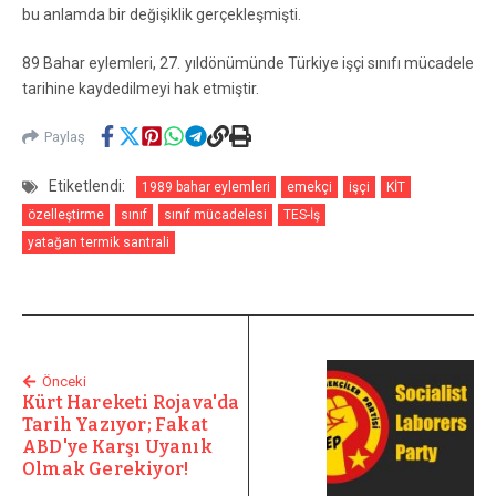
bu anlamda bir değişiklik gerçekleşmişti.
89 Bahar eylemleri, 27. yıldönümünde Türkiye işçi sınıfı mücadele
tarihine kaydedilmeyi hak etmiştir.
Paylaş
Etiketlendi:
1989 bahar eylemleri
emekçi
işçi
KİT
özelleştirme
sınıf
sınıf mücadelesi
TES-İş
yatağan termik santrali
Önceki
Kürt Hareketi Rojava'da
Tarih Yazıyor; Fakat
ABD'ye Karşı Uyanık
Olmak Gerekiyor!