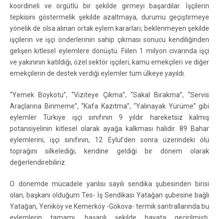
koordineli ve örgütlü bir şekilde girmeyi başardılar. İşçilerin
tepkisini göstermelik şekilde azaltmaya, durumu geçiştirmeye
yönelik de olsa alınan ortak eylem kararları; beklenmeyen şekilde
işçilerin ve işçi önderlerinin sahip çıkması sonucu kendiliğinden
gelişen kitlesel eylemlere dönüştü. Fiilen 1 milyon civarında işçi
ve yakınının katıldığı, özel sektör işçileri, kamu emekçileri ve diğer
emekçilerin de destek verdiği eylemler tüm ülkeye yayıldı.
“Yemek Boykotu”, “Viziteye Çıkma”, “Sakal Bırakma”, “Servis
Araçlarına Binmeme”, “Kafa Kazıtma”, “Yalınayak Yürüme” gibi
eylemler Türkiye işçi sınıfının 9 yıldır hareketsiz kalmış
potansiyelinin kitlesel olarak ayağa kalkması halidir. 89 Bahar
eylemlerini, işçi sınıfının, 12 Eylül’den sonra üzerindeki ölü
toprağını silkelediği, kendine geldiği bir dönem olarak
değerlendirebiliriz.
O dönemde mücadele yanlısı sayılı sendika şubesinden birisi
olan, başkanı olduğum Tes- İş Sendikası Yatağan şubesine bağlı
Yatağan, Yeniköy ve Kemerköy -Gökova- termik santrallarında bu
eylemlerin tamamı, başarılı şekilde hayata geçirilmişti.