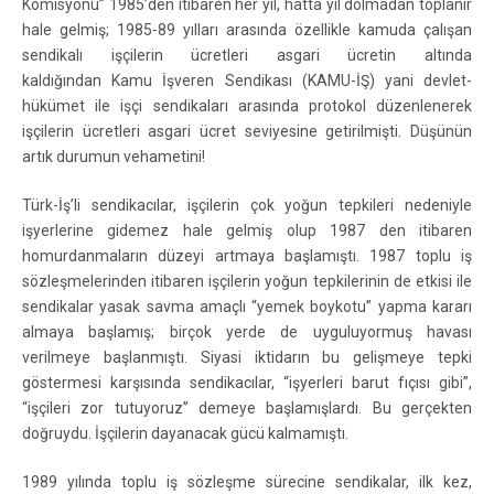
Komisyonu” 1985’den itibaren her yıl, hatta yıl dolmadan toplanır
hale gelmiş; 1985-89 yılları arasında özellikle kamuda çalışan
sendikalı işçilerin ücretleri asgari ücretin altında
kaldığından Kamu İşveren Sendikası (KAMU-İŞ) yani devlet-
hükümet ile işçi sendikaları arasında protokol düzenlenerek
işçilerin ücretleri asgari ücret seviyesine getirilmişti. Düşünün
artık durumun vehametini!
Türk-İş’li sendikacılar, işçilerin çok yoğun tepkileri nedeniyle
işyerlerine gidemez hale gelmiş olup 1987 den itibaren
homurdanmaların düzeyi artmaya başlamıştı. 1987 toplu iş
sözleşmelerinden itibaren işçilerin yoğun tepkilerinin de etkisi ile
sendikalar yasak savma amaçlı “yemek boykotu” yapma kararı
almaya başlamış; birçok yerde de uyguluyormuş havası
verilmeye başlanmıştı. Siyasi iktidarın bu gelişmeye tepki
göstermesi karşısında sendikacılar, “işyerleri barut fıçısı gibi”,
“işçileri zor tutuyoruz” demeye başlamışlardı. Bu gerçekten
doğruydu. İşçilerin dayanacak gücü kalmamıştı.
1989 yılında toplu iş sözleşme sürecine sendikalar, ilk kez,