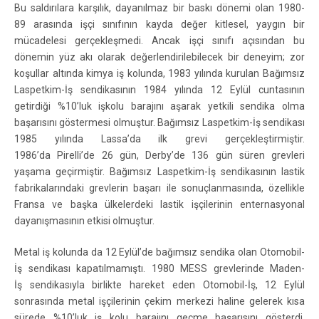
Bu saldırılara karşılık, dayanılmaz bir baskı dönemi olan 1980-
89 arasında işçi sınıfının kayda değer kitlesel, yaygın bir
mücadelesi gerçekleşmedi. Ancak işçi sınıfı açısından bu
dönemin yüz akı olarak değerlendirilebilecek bir deneyim; zor
koşullar altında kimya iş kolunda, 1983 yılında kurulan Bağımsız
Laspetkim-İş sendikasının 1984 yılında 12 Eylül cuntasının
getirdiği %10’luk işkolu barajını aşarak yetkili sendika olma
başarısını göstermesi olmuştur. Bağımsız Laspetkim-İş sendikası
1985 yılında Lassa’da ilk grevi gerçekleştirmiştir.
1986’da Pirelli’de 26 gün, Derby’de 136 gün süren grevleri
yaşama geçirmiştir. Bağımsız Laspetkim-İş sendikasının lastik
fabrikalarındaki grevlerin başarı ile sonuçlanmasında, özellikle
Fransa ve başka ülkelerdeki lastik işçilerinin enternasyonal
dayanışmasının etkisi olmuştur.
Metal iş kolunda da 12 Eylül’de bağımsız sendika olan Otomobil-
İş sendikası kapatılmamıştı. 1980 MESS grevlerinde Maden-
İş sendikasıyla birlikte hareket eden Otomobil-İş, 12 Eylül
sonrasında metal işçilerinin çekim merkezi haline gelerek kısa
sürede %10’luk iş kolu barajını geçme başarısını gösterdi.