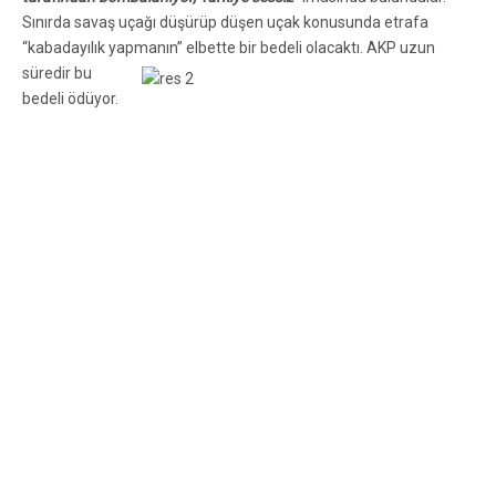
Sınırda savaş uçağı düşürüp düşen uçak konusunda etrafa
“kabadayılık yapmanı
n” elbette bir bedeli olacaktı. AKP uzun
süredir bu
bedeli ödüyor.
YPG Membic’e İlerliyor
Suriye Demokratik Güçleri’nin başını çeken YPG, ABD hava
desteğiyle Membic’e ilerliyor. Doğu yönünden kuşatılan Membic
ve çevresi, havadan sürekli bombalanıyor. IŞİD militanlarının
Membic’i terk etmeye başladığı bildirildi. Bu arada elbette,
AKP’nin
“kırmızı çizgileri”
de her geçen saat aşılmış oluyor. Ne
demişti AKP’li muktedirler?
“Fırat’ın batısına geçemezler.”
YPG
Fırat’ın batısını ele geçirip Tışrin Barajı’nı alınca bu kez ağız
değiştirdiler ve
“Fırat’ın batısına geçen YPG değil, Suriye
Demokratik Güçleriydi”
dediler. Suriye Demokratik Güçleri’nin
politik ve askerî önderliğinin YPG’de olduğunu rakamlarla
açıklamıştık. Aslında bunu AKP de biliyor. Fakat söyleyecek başka
sözleri olmadığı için bir çeşit
“kırmızı karınca masalı”
ortaya