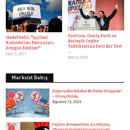
Entrizm, Geniş Parti ve
Hedef belli: "İşçileri
Birleşik Cephe
Katledelim; Patronları
Taktiklerine Dair Bir Tart
Zengin Edelim!"
...
Ekim 2, 2017
Mart 8, 2023
Marksist Bakış
Emperyalist Rekabet Ne Kadar Kızışacak?
1
– Güneş Gümüş
Ağustos 13, 2025
Faşizm, Bonapartizm, Az Gelişmiş
2
Ülkelerde Devletle Siyasetin Göreli