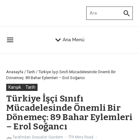
İçeriğe atla
Arama:
Ana Menü
Anasayfa
/
Tarih
/
Türkiye İşçi Sınıfı Mücadelesinde Önemli Bir
Dönemeç: 89 Bahar Eylemleri – Erol Soğancı
Karışık
Tarih
Türkiye İşçi Sınıfı
Mücadelesinde Önemli Bir
Dönemeç: 89 Bahar Eylemleri
– Erol Soğancı
Tarafından
Sosyalist Gündem
9 Mins Read