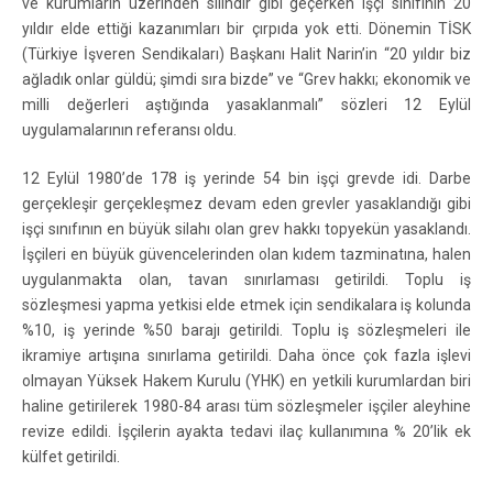
ve kurumların üzerinden silindir gibi geçerken işçi sınıfının 20
yıldır elde ettiği kazanımları bir çırpıda yok etti. Dönemin TİSK
(Türkiye İşveren Sendikaları) Başkanı Halit Narin’in “20 yıldır biz
ağladık onlar güldü; şimdi sıra bizde” ve “Grev hakkı; ekonomik ve
milli değerleri aştığında yasaklanmalı” sözleri 12 Eylül
uygulamalarının referansı oldu.
12 Eylül 1980’de 178 iş yerinde 54 bin işçi grevde idi. Darbe
gerçekleşir gerçekleşmez devam eden grevler yasaklandığı gibi
işçi sınıfının en büyük silahı olan grev hakkı topyekün yasaklandı.
İşçileri en büyük güvencelerinden olan kıdem tazminatına, halen
uygulanmakta olan, tavan sınırlaması getirildi. Toplu iş
sözleşmesi yapma yetkisi elde etmek için sendikalara iş kolunda
%10, iş yerinde %50 barajı getirildi. Toplu iş sözleşmeleri ile
ikramiye artışına sınırlama getirildi. Daha önce çok fazla işlevi
olmayan Yüksek Hakem Kurulu (YHK) en yetkili kurumlardan biri
haline getirilerek 1980-84 arası tüm sözleşmeler işçiler aleyhine
revize edildi. İşçilerin ayakta tedavi ilaç kullanımına % 20’lik ek
külfet getirildi.