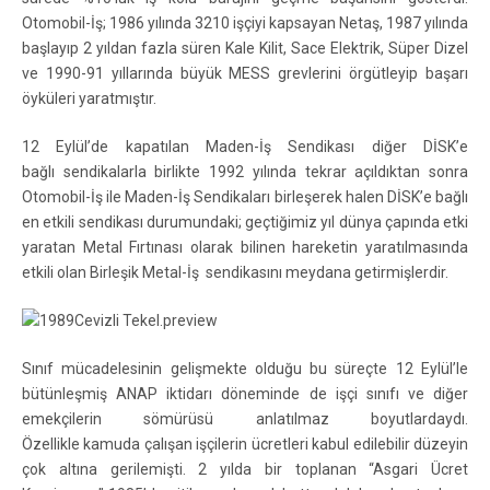
Otomobil-İş; 1986 yılında 3210 işçiyi kapsayan Netaş, 1987 yılında
başlayıp 2 yıldan fazla süren Kale Kilit, Sace Elektrik, Süper Dizel
ve 1990-91 yıllarında büyük MESS grevlerini örgütleyip başarı
öyküleri yaratmıştır.
12 Eylül’de kapatılan Maden-İş Sendikası diğer DİSK’e
bağlı sendikalarla birlikte 1992 yılında tekrar açıldıktan sonra
Otomobil-İş ile Maden-İş Sendikaları birleşerek halen DİSK’e bağlı
en etkili sendikası durumundaki; geçtiğimiz yıl dünya çapında etki
yaratan Metal Fırtınası olarak bilinen hareketin yaratılmasında
etkili olan Birleşik Metal-İş sendikasını meydana getirmişlerdir.
Sınıf mücadelesinin gelişmekte olduğu bu süreçte 12 Eylül’le
bütünleşmiş ANAP iktidarı döneminde de işçi sınıfı ve diğer
emekçilerin sömürüsü anlatılmaz boyutlardaydı.
Özellikle kamuda çalışan işçilerin ücretleri kabul edilebilir düzeyin
çok altına gerilemişti. 2 yılda bir toplanan “Asgari Ücret