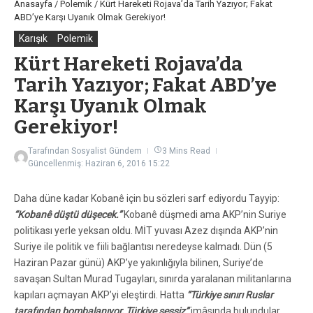
Anasayfa
/
Polemik
/
Kürt Hareketi Rojava’da Tarih Yazıyor; Fakat
ABD’ye Karşı Uyanık Olmak Gerekiyor!
Karışık
Polemik
Kürt Hareketi Rojava’da
Tarih Yazıyor; Fakat ABD’ye
Karşı Uyanık Olmak
Gerekiyor!
Tarafından
Sosyalist Gündem
3 Mins Read
Güncellenmiş: Haziran 6, 2016
15:22
Daha düne kadar Kobanê için bu sözleri sarf ediyordu Tayyip:
“Kobanê düştü düşecek.”
Kobanê düşmedi ama AKP’nin Suriye
politikası yerle yeksan oldu. MİT yuvası Azez dışında AKP’nin
Suriye ile politik ve fiili bağlantısı neredeyse kalmadı. Dün (5
Haziran Pazar günü) AKP’ye yakınlığıyla bilinen, Suriye’de
savaşan Sultan Murad Tugayları, sınırda yaralanan militanlarına
kapıları açmayan AKP’yi eleştirdi. Hatta
“Türkiye sınırı Ruslar
tarafından bombalanıyor, Türkiye sessiz”
imâsında bulundular.