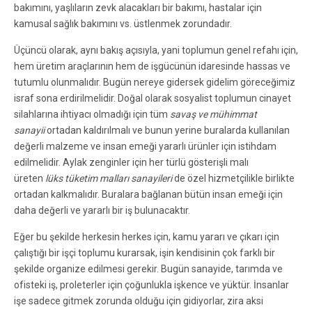
bakımını, yaşlıların zevk alacakları bir bakımı, hastalar için
kamusal sağlık bakımını vs. üstlenmek zorundadır.
Üçüncü olarak, aynı bakış açısıyla, yani toplumun genel refahı için,
hem üretim araçlarının hem de işgücünün idaresinde hassas ve
tutumlu olunmalıdır. Bugün nereye gidersek gidelim göreceğimiz
israf sona erdirilmelidir. Doğal olarak sosyalist toplumun cinayet
silahlarına ihtiyacı olmadığı için tüm
savaş ve mühimmat
sanayii
ortadan kaldırılmalı ve bunun yerine buralarda kullanılan
değerli malzeme ve insan emeği yararlı ürünler için istihdam
edilmelidir. Aylak zenginler için her türlü gösterişli malı
üreten
lüks tüketim malları sanayileri
de özel hizmetçilikle birlikte
ortadan kalkmalıdır. Buralara bağlanan bütün insan emeği için
daha değerli ve yararlı bir iş bulunacaktır.
Eğer bu şekilde herkesin herkes için, kamu yararı ve çıkarı için
çalıştığı bir işçi toplumu kurarsak, işin kendisinin çok farklı bir
şekilde organize edilmesi gerekir. Bugün sanayide, tarımda ve
ofisteki iş, proleterler için çoğunlukla işkence ve yüktür. İnsanlar
işe sadece gitmek zorunda olduğu için gidiyorlar, zira aksi