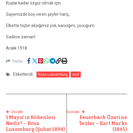
Kuşlar kadar özgür olmak için,
Sayemizde boy veren şeyler hariç,
Elbette hiçbir eksiğimiz yok, karıcığım, çocuğum:
Sadece zaman!
Aralık 1918
Paylaş
Etiketlendi:
Rosa Luksemburg
sınıf
Önceki
Sonraki
1 Mayıs'ın Kökenleri
Feuerbach Üzerine
Nedir? – Rosa
Tezler – Karl Marks
Luxemburg (Şubat 1894)
(1845)