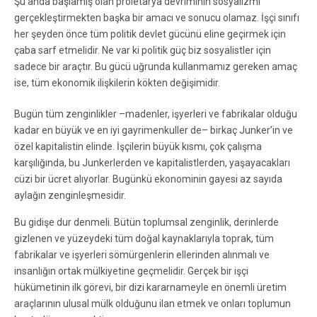
Şu anda başlamış olan proletarya devriminin sosyalizmi
gerçekleştirmekten başka bir amacı ve sonucu olamaz. İşçi sınıfı
her şeyden önce tüm politik devlet gücünü eline geçirmek için
çaba sarf etmelidir. Ne var ki politik güç biz sosyalistler için
sadece bir araçtır. Bu gücü uğrunda kullanmamız gereken amaç
ise, tüm ekonomik ilişkilerin kökten değişimidir.
Bugün tüm zenginlikler –madenler, işyerleri ve fabrikalar olduğu
kadar en büyük ve en iyi gayrimenkuller de– birkaç Junker’in ve
özel kapitalistin elinde. İşçilerin büyük kısmı, çok çalışma
karşılığında, bu Junkerlerden ve kapitalistlerden, yaşayacakları
cüzi bir ücret alıyorlar. Bugünkü ekonominin gayesi az sayıda
aylağın zenginleşmesidir.
Bu gidişe dur denmeli. Bütün toplumsal zenginlik, derinlerde
gizlenen ve yüzeydeki tüm doğal kaynaklarıyla toprak, tüm
fabrikalar ve işyerleri sömürgenlerin ellerinden alınmalı ve
insanlığın ortak mülkiyetine geçmelidir. Gerçek bir işçi
hükümetinin ilk görevi, bir dizi kararnameyle en önemli üretim
araçlarının ulusal mülk olduğunu ilan etmek ve onları toplumun