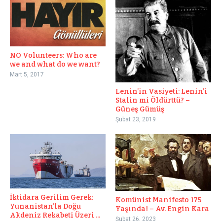
NO Volunteers: Who are
we and what do we want?
Mart 5, 2017
Lenin’in Vasiyeti: Lenin’i
Stalin mi Öldürttü? –
Güneş Gümüş
Şubat 23, 2019
İktidara Gerilim Gerek:
Komünist Manifesto 175
Yunanistan’la Doğu
Yaşında! – Av. Engin Kara
Akdeniz Rekabeti Üzeri ...
Şubat 26, 2023