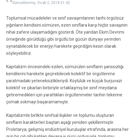
Güncellenmiş: Ocak 2, 2018
01:42
Toplumsal mücadeleler ve sınıf savaşımlarının tarihi örgütsüz
yığınların kendisini sömüren, ezen sınıflara karşı hiçbir savaşının
nihai zafere ulaşamadığını gösterdi. Öte yandan Ekim Devrimi
örneğinde görüldüğü gibi örgütlü bir gücün dünyayı yerinden
oynatabilecek bir enerjiyi harekete geçirdiğini kesin olarak
söyleyebiliriz.
Kapitalizm öncesindeki ezilen, sömürülen sınıfların şanssızlığı
kendilerini harekete geçirebilecek kolektif bir örgütlenme
yaratmadaki yeteneksizlikleriydi. Köylülük ve küçük burjuvazi
kolektif ve çıkarları birbiriyle ortaklaşmış bir sınıf meydana
getiremedikleri için yarattıkları örgütlenmeler tarihin tekerine
çomak sokmayı başaramamıştır.
Kapitalizmle birlikte sınıfsal ilişkiler ve toplumu oluşturan
sınıfların karakterleri baştan aşağı yeniden şekillenmiştir.
Proletarya; gelişmiş endüstriyel kuruluşlar etrafında, arasına her
gün bir çığ gibi katılan devasa iş gücü ordusuyla, toplumu