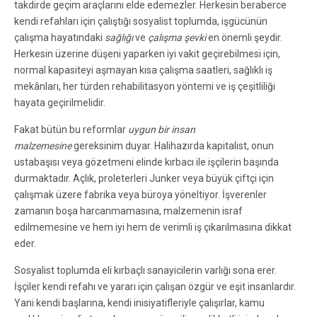
takdirde geçim araçlarını elde edemezler. Herkesin beraberce
kendi refahları için çalıştığı sosyalist toplumda, işgücünün
çalışma hayatındaki
sağlığı
ve
çalışma şevki
en önemli şeydir.
Herkesin üzerine düşeni yaparken iyi vakit geçirebilmesi için,
normal kapasiteyi aşmayan kısa çalışma saatleri, sağlıklı iş
mekânları, her türden rehabilitasyon yöntemi ve iş çeşitliliği
hayata geçirilmelidir.
Fakat bütün bu reformlar
uygun bir insan
malzemesine
gereksinim duyar. Halihazırda kapitalist, onun
ustabaşısı veya gözetmeni elinde kırbacı ile işçilerin başında
durmaktadır. Açlık, proleterleri Junker veya büyük çiftçi için
çalışmak üzere fabrika veya büroya yöneltiyor. İşverenler
zamanın boşa harcanmamasına, malzemenin israf
edilmemesine ve hem iyi hem de verimli iş çıkarılmasına dikkat
eder.
Sosyalist toplumda eli kırbaçlı sanayicilerin varlığı sona erer.
İşçiler kendi refahı ve yararı için çalışan özgür ve eşit insanlardır.
Yani kendi başlarına, kendi inisiyatifleriyle çalışırlar, kamu