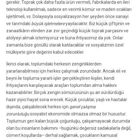
gerekir. Toprak çok daha fazla ürün vermeli, fabrikalarda en ileri
teknoloji kullanılmalı, sadece en verimli kömür ve maden ocakları
işletilmeli, vs. Dolayısıyla sosyalizasyon her şeyden önce sanayi
ve tarımdaki
büyük işletmelere
yayılacaktır. Biz küçük çiftçinin ve
zanaatkârın elinden zar zor geçindiği küçük toprak parçasını ve
atölyeyi almak istemiyoruz ve buna ihtiyacımız da yok. Onlar
zamanla bize gönüllü olarak katılacaklar ve sosyalizmin özel
mülkiyete göre değerini kabul edecekler.
İkinci olarak; toplumdaki herkesin zenginliklerden
yararlanabilmesi için herkes çalışmak zorundadır. Ancak eli ve
beyni ile topluma yararlı işler gerçekleştiren kişiler, kendi
ihtiyaçlarını karşılayacak araçları toplumdan alma hakkını
kazanabilirler. Birçok zengin sömürücünün şu an sürdürdüğü
hazır yiyici hayat sona erecek. Küçük çocuklar, yaşlı ve hastalar
dışında, çalışabilecek herkes için
genel çalışma
zorunluluğu
sosyalist ekonomide olmazsa olmaz bir husustur.
Toplumun geri kalan büyük çoğunluğu, çalışamayacak durumda
olan bu insanların bakımını –bugünkü değersiz sadakalarla değil,
cömert koşullarda– derhal sağlamak, çocukların kamusal