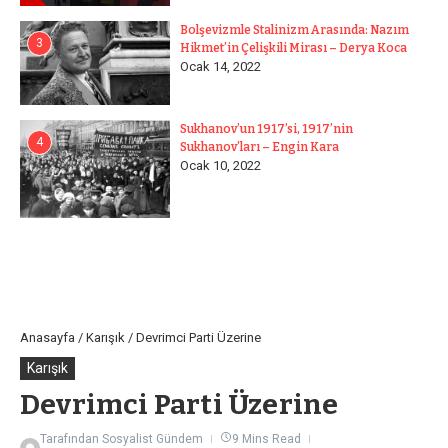
Bolşevizmle Stalinizm Arasında: Nazım
3
Hikmet’in Çelişkili Mirası – Derya Koca
Ocak 14, 2022
Sukhanov’un 1917’si, 1917’nin
4
Sukhanov’ları – Engin Kara
Ocak 10, 2022
Anasayfa
/
Karışık
/
Devrimci Parti Üzerine
Karışık
Devrimci Parti Üzerine
Tarafından
Sosyalist Gündem
9 Mins Read