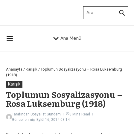
İçeriğe atla
Arama:
Ana Menü
Anasayfa
/
Karışık
/
Toplumun Sosyalizasyonu – Rosa Luksemburg
(1918)
Karışık
Toplumun Sosyalizasyonu –
Rosa Luksemburg (1918)
Tarafından
Sosyalist Gündem
8 Mins Read
Güncellenmiş: Eylül 16, 2014
03:14