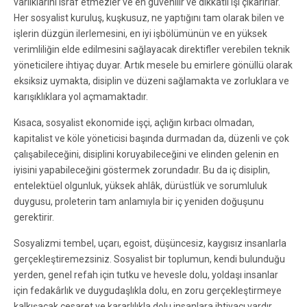
varlıklarını israf etmezler ve en güvenilir ve dikkatli işi çıkarırlar.
Her sosyalist kuruluş, kuşkusuz, ne yaptığını tam olarak bilen ve
işlerin düzgün ilerlemesini, en iyi işbölümünün ve en yüksek
verimliliğin elde edilmesini sağlayacak direktifler verebilen teknik
yöneticilere ihtiyaç duyar. Artık mesele bu emirlere gönüllü olarak
eksiksiz uymakta, disiplin ve düzeni sağlamakta ve zorluklara ve
karışıklıklara yol açmamaktadır.
Kısaca, sosyalist ekonomide işçi, açlığın kırbacı olmadan,
kapitalist ve köle yöneticisi başında durmadan da, düzenli ve çok
çalışabileceğini, disiplini koruyabileceğini ve elinden gelenin en
iyisini yapabileceğini göstermek zorundadır. Bu da iç disiplin,
entelektüel olgunluk, yüksek ahlâk, dürüstlük ve sorumluluk
duygusu, proleterin tam anlamıyla bir iç yeniden doğuşunu
gerektirir.
Sosyalizmi tembel, uçarı, egoist, düşüncesiz, kaygısız insanlarla
gerçekleştiremezsiniz. Sosyalist bir toplumun, kendi bulunduğu
yerden, genel refah için tutku ve hevesle dolu, yoldaşı insanlar
için fedakârlık ve duygudaşlıkla dolu, en zoru gerçekleştirmeye
kalkışacak cesaret ve kararlılıkla dolu insanlara ihtiyacı vardır.