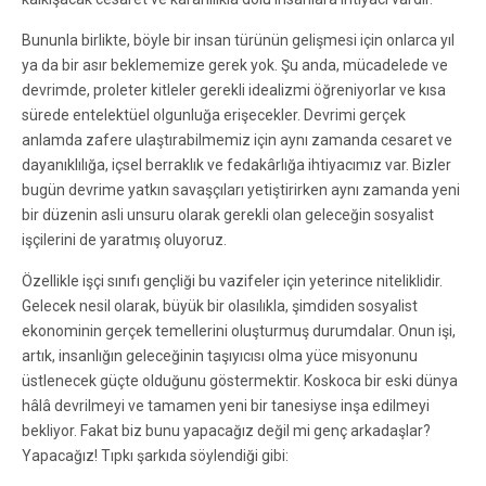
Bununla birlikte, böyle bir insan türünün gelişmesi için onlarca yıl
ya da bir asır beklememize gerek yok. Şu anda, mücadelede ve
devrimde, proleter kitleler gerekli idealizmi öğreniyorlar ve kısa
sürede entelektüel olgunluğa erişecekler. Devrimi gerçek
anlamda zafere ulaştırabilmemiz için aynı zamanda cesaret ve
dayanıklılığa, içsel berraklık ve fedakârlığa ihtiyacımız var. Bizler
bugün devrime yatkın savaşçıları yetiştirirken aynı zamanda yeni
bir düzenin asli unsuru olarak gerekli olan geleceğin sosyalist
işçilerini de yaratmış oluyoruz.
Özellikle işçi sınıfı gençliği bu vazifeler için yeterince niteliklidir.
Gelecek nesil olarak, büyük bir olasılıkla, şimdiden sosyalist
ekonominin gerçek temellerini oluşturmuş durumdalar. Onun işi,
artık, insanlığın geleceğinin taşıyıcısı olma yüce misyonunu
üstlenecek güçte olduğunu göstermektir. Koskoca bir eski dünya
hâlâ devrilmeyi ve tamamen yeni bir tanesiyse inşa edilmeyi
bekliyor. Fakat biz bunu yapacağız değil mi genç arkadaşlar?
Yapacağız! Tıpkı şarkıda söylendiği gibi: