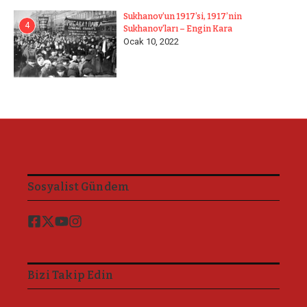
Sukhanov’un 1917’si, 1917’nin
4
Sukhanov’ları – Engin Kara
Ocak 10, 2022
Sosyalist Gündem
Bizi Takip Edin