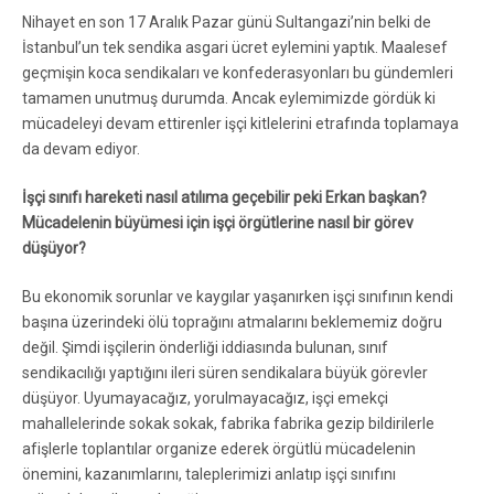
Nihayet en son 17 Aralık Pazar günü Sultangazi’nin belki de
İstanbul’un tek sendika asgari ücret eylemini yaptık. Maalesef
geçmişin koca sendikaları ve konfederasyonları bu gündemleri
tamamen unutmuş durumda. Ancak eylemimizde gördük ki
mücadeleyi devam ettirenler işçi kitlelerini etrafında toplamaya
da devam ediyor.
İşçi sınıfı hareketi nasıl atılıma geçebilir peki Erkan başkan?
Mücadelenin büyümesi için işçi örgütlerine nasıl bir görev
düşüyor?
Bu ekonomik sorunlar ve kaygılar yaşanırken işçi sınıfının kendi
başına üzerindeki ölü toprağını atmalarını beklememiz doğru
değil. Şimdi işçilerin önderliği iddiasında bulunan, sınıf
sendikacılığı yaptığını ileri süren sendikalara büyük görevler
düşüyor. Uyumayacağız, yorulmayacağız, işçi emekçi
mahallelerinde sokak sokak, fabrika fabrika gezip bildirilerle
afişlerle toplantılar organize ederek örgütlü mücadelenin
önemini, kazanımlarını, taleplerimizi anlatıp işçi sınıfını