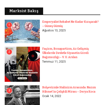
Marksist Bakış
Emperyalist Rekabet Ne Kadar Kızışacak?
1
– Güneş Gümüş
Ağustos 13, 2025
Faşizm, Bonapartizm, Az Gelişmiş
2
Ülkelerde Devletle Siyasetin Göreli
Bağımsızlığı – V. U. Arslan
Temmuz 11, 2025
Bolşevizmle Stalinizm Arasında: Nazım
3
Hikmet’in Çelişkili Mirası – Derya Koca
Ocak 14, 2022