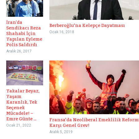
İran’da
Berberoğlu'na Kelepçe Dayatması
Sendikacı Reza
Ocak 16, 2018
Shahabi İçin
Yapılan Eyleme
Polis Saldırdı
Aralık 26, 2017
Yakalar Beyaz,
Yaşam
Karanlık, Tek
Seçenek
Mücadele! –
Emre Günte ...
Fransa'da Neoliberal Emeklilik Refor
Karşı Genel Grev!
Ocak 21, 2022
Aralık 5, 2019