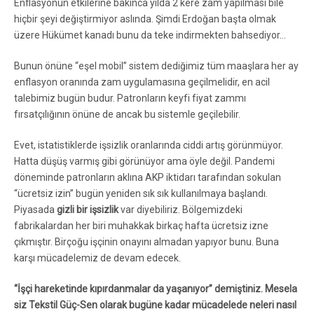
Enflasyonun etkilerine bakınca yılda 2 kere zam yapılması bile
hiçbir şeyi değiştirmiyor aslında. Şimdi Erdoğan başta olmak
üzere Hükümet kanadı bunu da teke indirmekten bahsediyor…
Bunun önüne “eşel mobil” sistem dediğimiz tüm maaşlara her ay
enflasyon oranında zam uygulamasına geçilmelidir, en acil
talebimiz bugün budur. Patronların keyfi fiyat zammı
fırsatçılığının önüne de ancak bu sistemle geçilebilir.
Evet, istatistiklerde işsizlik oranlarında ciddi artış görünmüyor.
Hatta düşüş varmış gibi görünüyor ama öyle değil. Pandemi
döneminde patronların aklına AKP iktidarı tarafından sokulan
“ücretsiz izin” bugün yeniden sık sık kullanılmaya başlandı.
Piyasada
gizli bir işsizlik
var diyebiliriz. Bölgemizdeki
fabrikalardan her biri muhakkak birkaç hafta ücretsiz izne
çıkmıştır. Birçoğu işçinin onayını almadan yapıyor bunu. Buna
karşı mücadelemiz de devam edecek.
“İşçi hareketinde kıpırdanmalar da yaşanıyor” demiştiniz. Mesela
siz Tekstil Güç-Sen olarak bugüne kadar mücadelede neleri nasıl