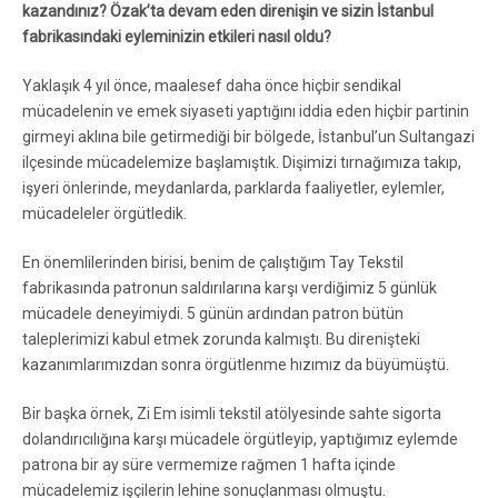
kazandınız? Özak’ta devam eden direnişin ve sizin İstanbul
fabrikasındaki eyleminizin etkileri nasıl oldu?
Yaklaşık 4 yıl önce, maalesef daha önce hiçbir sendikal
mücadelenin ve emek siyaseti yaptığını iddia eden hiçbir partinin
girmeyi aklına bile getirmediği bir bölgede, İstanbul’un Sultangazi
ilçesinde mücadelemize başlamıştık. Dişimizi tırnağımıza takıp,
işyeri önlerinde, meydanlarda, parklarda faaliyetler, eylemler,
mücadeleler örgütledik.
En önemlilerinden birisi, benim de çalıştığım Tay Tekstil
fabrikasında patronun saldırılarına karşı verdiğimiz 5 günlük
mücadele deneyimiydi. 5 günün ardından patron bütün
taleplerimizi kabul etmek zorunda kalmıştı. Bu direnişteki
kazanımlarımızdan sonra örgütlenme hızımız da büyümüştü.
Bir başka örnek, Zi Em isimli tekstil atölyesinde sahte sigorta
dolandırıcılığına karşı mücadele örgütleyip, yaptığımız eylemde
patrona bir ay süre vermemize rağmen 1 hafta içinde
mücadelemiz işçilerin lehine sonuçlanması olmuştu.