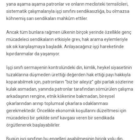
yana aşama aşama patronlar ve onların meclisteki temsilcileri,
sistematik çalışmalarıyla işçi sınıfını sendikasızlığa, bu olmazsa
köhnemiş sarı sendikaları mahkûm ettiler.
Ancak tüm bunlara rağmen ülkenin birçok yerinde özellikle genç
mücadeleci sendikaların etkisiyle grev, hak arama eylemleriyle
sık sık karşılaşmaya başladık. Anlayacağınız işçi hareketinde
kıpırdanmalar da yaşanıyor.
İşçi sınıfı sermayenin kontrolündeki din, kimlik, heykel siyasetinin
tuzaklarına düşmeden ürettiği değerden hak ettiği payı hakkıyla
koparabilmek için, patronların “biz bir aileyiz” gibi parlak sözlerine
kulak asmadan, yanında patronlar tarafından sömürülen çalışma
arkadaşının rengine, etnik kökenine bakmadan, bireysel
çıkarlarından arınıp toplumsal çıkarlara odaklanması
gerekmektedir. Öncelikle ekonomik koşullarını düzeltmesi için
mücadeleci bir şekilde sınıf kavgası veren bir sendikada
örgütlenerek başlayabilirler.
Bugün işçi sınıfının bu engelleri aşabilmesinin biricik yolu din,