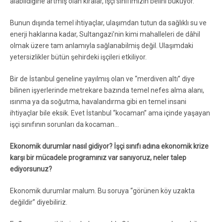
alabildiğine artmış olan kiralar, işçi sınıfımızın belini büküyor.
Bunun dışında temel ihtiyaçlar, ulaşımdan tutun da sağlıklı su ve
enerji haklarına kadar, Sultangazi’nin kimi mahalleleri de dâhil
olmak üzere tam anlamıyla sağlanabilmiş değil. Ulaşımdaki
yetersizlikler bütün şehirdeki işçileri etkiliyor.
Bir de İstanbul geneline yayılmış olan ve “merdiven altı” diye
bilinen işyerlerinde metrekare bazında temel nefes alma alanı,
ısınma ya da soğutma, havalandırma gibi en temel insani
ihtiyaçlar bile eksik. Evet İstanbul “kocaman” ama içinde yaşayan
işçi sınıfının sorunları da kocaman…
Ekonomik durumlar nasıl gidiyor? İşçi sınıfı adına ekonomik krize
karşı bir mücadele programınız var sanıyoruz, neler talep
ediyorsunuz?
Ekonomik durumlar malum. Bu soruya “görünen köy uzakta
değildir” diyebiliriz.