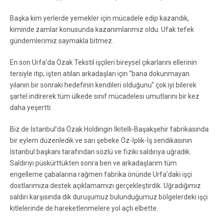
Başka kim yerlerde yemekler için mücadele edip kazandık,
kiminde zamlar konusunda kazanımlarımız oldu. Ufak tefek
gündemlerimiz saymakla bitmez.
En son Urfa’da Özak Tekstil işçileri bireysel çıkarlarını ellerinin
tersiyle itip, işten atılan arkadaşları için “bana dokunmayan
yılanın bir sonraki hedefinin kendileri olduğunu” çok iyi bilerek
şartel indirerek tüm ülkede sınıf mücadelesi umutlarını bir kez
daha yeşertti.
Biz de İstanbul’da Özak Holdingin İkitelli-Başakşehir fabrikasında
bir eylem düzenledik ve sarı şebeke Öz-İplik-İş sendikasının
İstanbul başkanı tarafından sözlü ve fiziki saldırıya uğradık.
Saldırıyı püskürttükten sonra ben ve arkadaşlarım tüm
engelleme çabalarına rağmen fabrika önünde Urfa’daki işçi
dostlarımıza destek açıklamamızı gerçekleştirdik. Uğradığımız
saldırı karşısında dik duruşumuz bulunduğumuz bölgelerdeki işçi
kitlelerinde de hareketlenmelere yol açtı elbette.