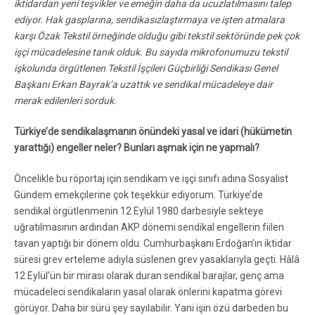
iktidardan yeni teşvikler ve emeğin daha da ucuzlatılmasını talep
ediyor. Hak gasplarına, sendikasızlaştırmaya ve işten atmalara
karşı Özak Tekstil örneğinde olduğu gibi tekstil sektöründe pek çok
işçi mücadelesine tanık olduk. Bu sayıda mikrofonumuzu tekstil
işkolunda örgütlenen Tekstil İşçileri Güçbirliği Sendikası Genel
Başkanı Erkan Bayrak’a uzattık ve sendikal mücadeleye dair
merak edilenleri sorduk.
Türkiye’de sendikalaşmanın önündeki yasal ve idari (hükümetin
yarattığı) engeller neler? Bunları aşmak için ne yapmalı?
Öncelikle bu röportaj için sendikam ve işçi sınıfı adına Sosyalist
Gündem emekçilerine çok teşekkür ediyorum. Türkiye’de
sendikal örgütlenmenin 12 Eylül 1980 darbesiyle sekteye
uğratılmasının ardından AKP dönemi sendikal engellerin fiilen
tavan yaptığı bir dönem oldu. Cumhurbaşkanı Erdoğan’ın iktidar
süresi grev erteleme adıyla süslenen grev yasaklarıyla geçti. Hâlâ
12 Eylül’ün bir mirası olarak duran sendikal barajlar, genç ama
mücadeleci sendikaların yasal olarak önlerini kapatma görevi
görüyor. Daha bir sürü şey sayılabilir. Yani işin özü darbeden bu