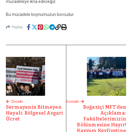
mücadeleye ikna edeceğiz.
Bu mücadele boynumuzun borcudur.
Paylaş
Önceki
Sonraki
Sermayenin Bitmeyen
Boğaziçi MFT’den
Hayali: Bölgesel Asgari
Açıklama:
Ücret
Fakültelerimizin
Bölünmesine Hayır!
Kayyum Keyfiyetine