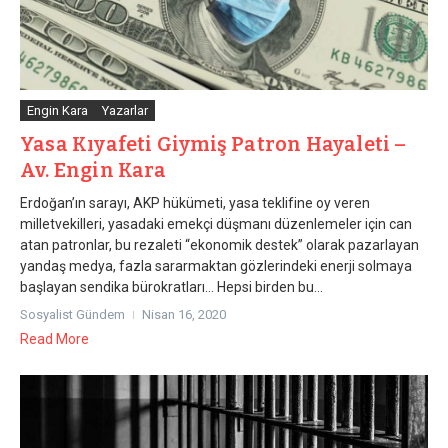
Engin Kara
Yazarlar
Yasa Kıyafeti Giymiş Patron Hayaleti –
Av. Engin Kara
Erdoğan’ın sarayı, AKP hükümeti, yasa teklifine oy veren
milletvekilleri, yasadaki emekçi düşmanı düzenlemeler için can
atan patronlar, bu rezaleti “ekonomik destek” olarak pazarlayan
yandaş medya, fazla sararmaktan gözlerindeki enerji solmaya
başlayan sendika bürokratları… Hepsi birden bu...
Sosyalist Gündem
Nisan 16, 2020
Read More