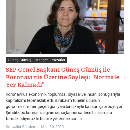
Güneş Gümüş
Manşet
Yazarlar
SEP Genel Başkanı Güneş Gümüş İle
Koronavirüs Üzerine Söyleşi: “Normale
Yer Kalmadı”
Koronavirüs ekonomik, toplumsal, siyasal ve insani sonuçlarıyla
kapitalizmi tepetaklak etti. Bırakalım tünelin ucunun
görünmesini, her geçen gün yeni bir ülkeyle kaosun çapı büyüyor.
Şimdilik bu küresel salgının sonuçlarının sadece bir kısmına
tanıklık ediyoruz ki bu bile yeterince sarsıcı...
Sosyalist Gündem
Mart 30, 2020