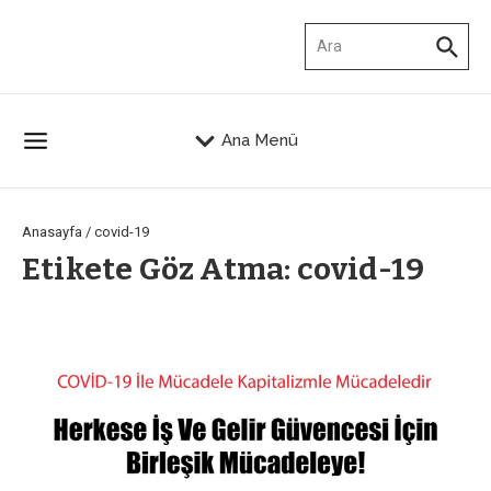
İçeriğe atla
Arama:
Ana Menü
Anasayfa
/
covid-19
Etikete Göz Atma: covid-19