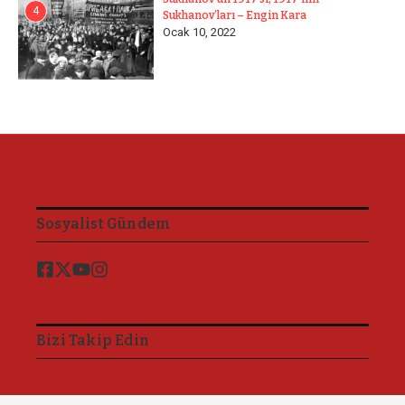
4
Sukhanov’ları – Engin Kara
Ocak 10, 2022
Sosyalist Gündem
Bizi Takip Edin