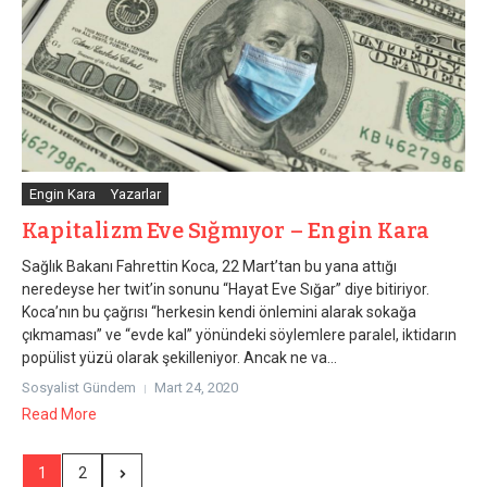
Engin Kara
Yazarlar
Kapitalizm Eve Sığmıyor – Engin Kara
Sağlık Bakanı Fahrettin Koca, 22 Mart’tan bu yana attığı
neredeyse her twit’in sonunu “Hayat Eve Sığar” diye bitiriyor.
Koca’nın bu çağrısı “herkesin kendi önlemini alarak sokağa
çıkmaması” ve “evde kal” yönündeki söylemlere paralel, iktidarın
popülist yüzü olarak şekilleniyor. Ancak ne va...
Sosyalist Gündem
Mart 24, 2020
Read More
1
2