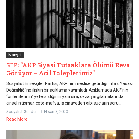
Manşet
SEP: “AKP Siyasi Tutsaklara Ölümü Reva
Görüyor – Acil Taleplerimiz”
Sosyalist Emekçiler Partisi, AKP’nin meclise getirdiği İnfaz Yasası
Değişikliği’ne ilişkin bir açıklama yayımladı. Açıklamada AKP’nin
“önlemlerinin” yetersizliğinin yanı sıra, ceza yargılamalarında
cinsel istismar, çete-mafya, iş cinayetleri gibi suçların soru...
Sosyalist Gündem
Nisan 8, 2020
Read More