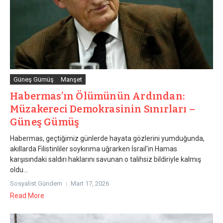
Güneş Gümüş
Manşet
Habermas’ın Ölümünün Ardından:
Müzakereci Demokrasinin Sınırları –
Güneş Gümüş
Habermas, geçtiğimiz günlerde hayata gözlerini yumduğunda,
akıllarda Filistinliler soykırıma uğrarken İsrail'in Hamas
karşısındaki saldırı haklarını savunan o talihsiz bildiriyle kalmış
oldu...
Sosyalist Gündem
Mart 17, 2026
Read More