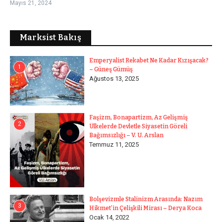
Mayıs 21, 2024
Marksist Bakış
Emperyalist Rekabet Ne Kadar Kızışacak?
1
– Güneş Gümüş
Ağustos 13, 2025
Faşizm, Bonapartizm, Az Gelişmiş
2
Ülkelerde Devletle Siyasetin Göreli
Bağımsızlığı – V. U. Arslan
Temmuz 11, 2025
Bolşevizmle Stalinizm Arasında: Nazım
3
Hikmet’in Çelişkili Mirası – Derya Koca
Ocak 14, 2022