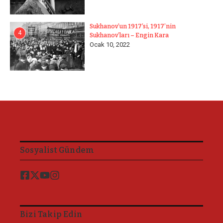
Sukhanov’un 1917’si, 1917’nin
4
Sukhanov’ları – Engin Kara
Ocak 10, 2022
Sosyalist Gündem
Bizi Takip Edin