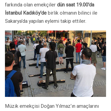
farkında olan emekçiler
dün saat 19.00’da
İ
stanbul Kad
ı
köy’de
birlik olmanın bilinci ile
Sakarya’da yapılan eylemi takip ettiler.
Müzik emekçisi Doğan Yılmaz’ın amaçlarını