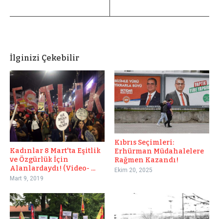
İlginizi Çekebilir
Kıbrıs Seçimleri:
Kadınlar 8 Mart'ta Eşitlik
Erhürman Müdahalelere
ve Özgürlük İçin
Rağmen Kazandı!
Alanlardaydı! (Video- ...
Ekim 20, 2025
Mart 9, 2019