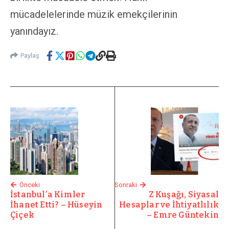
mücadelelerinde müzik emekçilerinin
yanındayız.
Paylaş
Önceki
Sonraki
İstanbul’a Kimler
Z Kuşağı, Siyasal
İhanet Etti? – Hüseyin
Hesaplar ve İhtiyatlılık
Çiçek
– Emre Güntekin