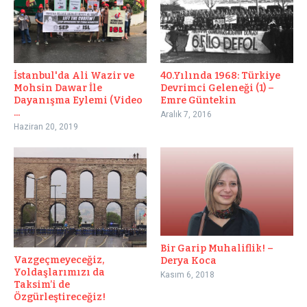
İstanbul'da Ali Wazir ve
40.Yılında 1968: Türkiye
Mohsin Dawar İle
Devrimci Geleneği (1) –
Dayanışma Eylemi (Video
Emre Güntekin
...
Aralık 7, 2016
Haziran 20, 2019
Bir Garip Muhaliflik! –
Vazgeçmeyeceğiz,
Derya Koca
Yoldaşlarımızı da
Kasım 6, 2018
Taksim’i de
Özgürleştireceğiz!