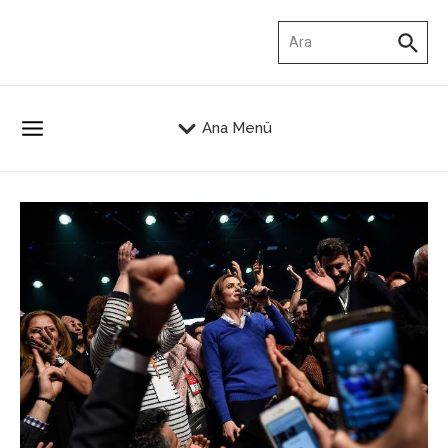
İçeriğe atla
Arama:
Ana Menü