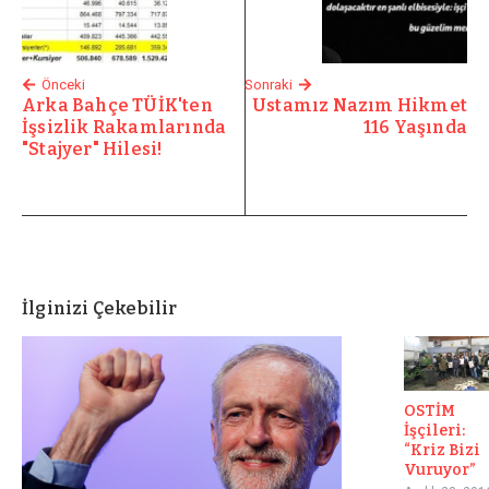
Önceki
Sonraki
Arka Bahçe TÜİK'ten
Ustamız Nazım Hikmet
İşsizlik Rakamlarında
116 Yaşında
"Stajyer" Hilesi!
İlginizi Çekebilir
OSTİM
İşçileri:
“Kriz Bizi
Vuruyor”