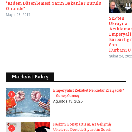
"Kıdem Düzenlemesi Yarın Bakanlar Kurulu
Önünde"
Mayıs 28, 2017
SEP’ten
Ukrayna
Açıklamas
Emperyali
Barbarlığ
Son
Kurbanı U .
Şubat 24, 202
Marksist Bakış
Emperyalist Rekabet Ne Kadar Kızışacak?
1
– Güneş Gümüş
Ağustos 13, 2025
Faşizm, Bonapartizm, Az Gelişmiş
2
Ülkelerde Devletle Siyasetin Göreli