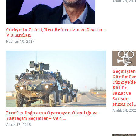
Aralık 28, 201
Corbyn’in Zaferi, Neo-Reformizm ve Devrim –
V.U. Arslan
Haziran 10, 2017
Geçmişten
Günümüz
Türkiye’de
Kültür,
Sanat ve
Sansür –
Murat Çel ..
Aralık 24, 202
Fırat'ın Doğusuna Operasyon Olasılığı ve
Yaklaşan Seçimler – Veli ...
Aralık 18, 2018