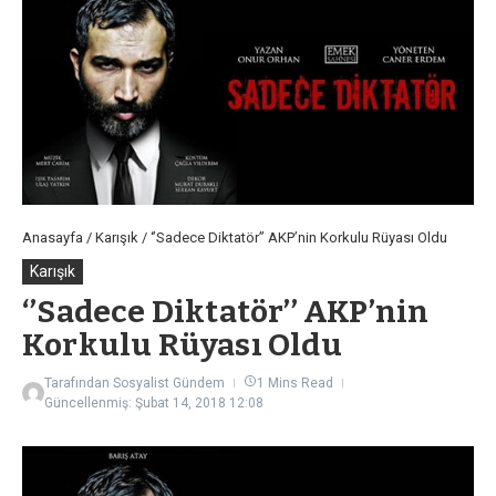
Anasayfa
/
Karışık
/
‘’Sadece Diktatör’’ AKP’nin Korkulu Rüyası Oldu
Karışık
‘’Sadece Diktatör’’ AKP’nin
Korkulu Rüyası Oldu
Tarafından
Sosyalist Gündem
1 Mins Read
Güncellenmiş: Şubat 14, 2018
12:08