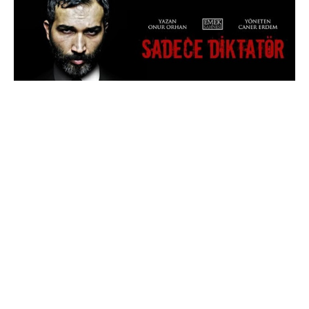
3 yıldır yurtiçi ve yurtdışında 160 gösterim yapıp
40.000 izleyiciye ulaşan Barış Atay’ın ‘’Sadece
Diktatör’’ adlı oyunu, Artvin’de valilik izni olmasına
rağmen yasaklandı. Yasağın ardından Hopa’daki
sinema salonunun kapısına kilit vuruldu ve salonun
çevresi akreplerle,çevik kuvvetlerle kuşatıldı.
Yasağa karşı twitterda başlatılan
#SadeceDiktatörYasaklar
hastag’i bile TT olduktan
twitter tarafından aniden kaldırıldı.