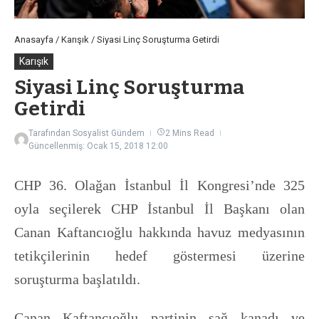
Anasayfa
/
Karışık
/
Siyasi Linç Soruşturma Getirdi
Karışık
Siyasi Linç Soruşturma
Getirdi
Tarafından
Sosyalist Gündem
2 Mins Read
Güncellenmiş: Ocak 15, 2018
12:00
CHP 36. Olağan İstanbul İl Kongresi’nde 325
oyla seçilerek CHP İstanbul İl Başkanı olan
Canan Kaftancıoğlu hakkında havuz medyasının
tetikçilerinin hedef göstermesi üzerine
soruşturma başlatıldı.
Canan Kaftancıoğlu partinin sağ kanadı ve