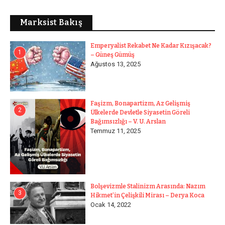
Marksist Bakış
Emperyalist Rekabet Ne Kadar Kızışacak?
1
– Güneş Gümüş
Ağustos 13, 2025
Faşizm, Bonapartizm, Az Gelişmiş
2
Ülkelerde Devletle Siyasetin Göreli
Bağımsızlığı – V. U. Arslan
Temmuz 11, 2025
Bolşevizmle Stalinizm Arasında: Nazım
3
Hikmet’in Çelişkili Mirası – Derya Koca
Ocak 14, 2022