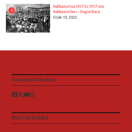
Sukhanov’un 1917’si, 1917’nin
4
Sukhanov’ları – Engin Kara
Ocak 10, 2022
Sosyalist Gündem
Bizi Takip Edin