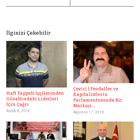
İlginizi Çekebilir
Çeviri | Feodaller ve
Haft Tappeh İşçilerinden
Kapitalistlerin
Gözaltındaki Liderleri
Parlamentosunda Bir
İçin Çağrı
Marksis ...
Aralık 8, 2018
Ağustos 17, 2018