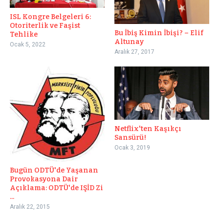
ISL Kongre Belgeleri 6:
Otoriterlik ve Faşist
Bu İbiş Kimin İbişi? – Elif
Tehlike
Altunay
Ocak 5, 2022
Aralık 27, 2017
Netflix'ten Kaşıkçı
Sansürü!
Ocak 3, 2019
Bugün ODTÜ'de Yaşanan
Provokasyona Dair
Açıklama: ODTÜ'de IŞİD Zi
...
Aralık 22, 2015