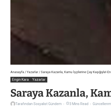
Anasayfa
/
Yazarlar
/
Saraya Kazanla, Kamu İşçilerine Çay Kaşığıyla!-En
Engin Kara
Yazarlar
Saraya Kazanla, Kam
Tarafından
Sosyalist Gündem
3 Mins Read
Güncellenm