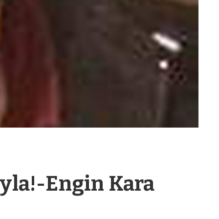
ıyla!-Engin Kara