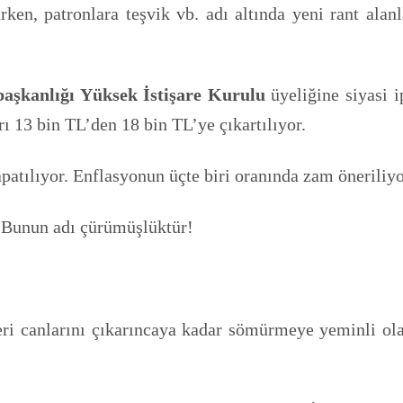
rken, patronlara teşvik vb. adı altında yeni rant alanl
şkanlığı Yüksek İstişare Kurulu
üyeliğine siyasi 
rı 13 bin TL’den 18 bin TL’ye çıkartılıyor.
apatılıyor. Enflasyonun üçte biri oranında zam öneriliyo
 Bunun adı çürümüşlüktür!
eri canlarını çıkarıncaya kadar sömürmeye yeminli olan