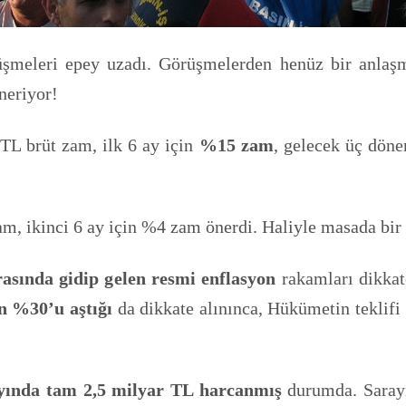
üşmeleri epey uzadı. Görüşmelerden henüz bir anlaş
neriyor!
TL brüt zam, ilk 6 ay için
%15 zam
, gelecek üç döne
am, ikinci 6 ay için %4 zam önerdi. Haliyle masada bi
asında gidip gelen resmi enflasyon
rakamları dikkat
n %30’u aştığı
da dikkate alınınca, Hükümetin teklifi
yında tam 2,5 milyar TL harcanmış
durumda. Sarayı