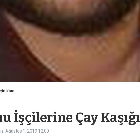
gin Kara
u İşçilerine Çay Kaşığ
iş: Ağustos 1, 2019
12:00