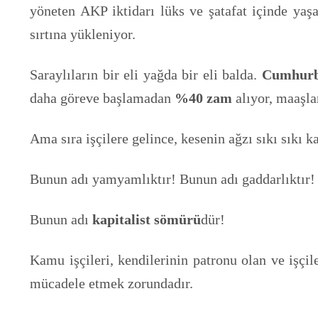
yöneten AKP iktidarı lüks ve şatafat içinde yaşa
sırtına yükleniyor.
Saraylıların bir eli yağda bir eli balda.
Cumhurba
daha göreve başlamadan
%40 zam
alıyor, maaşla
Ama sıra işçilere gelince, kesenin ağzı sıkı sıkı k
Bunun adı yamyamlıktır! Bunun adı gaddarlıktır!
Bunun adı
kapitalist sömürü
dür!
Kamu işçileri, kendilerinin patronu olan ve işçil
mücadele etmek zorundadır.