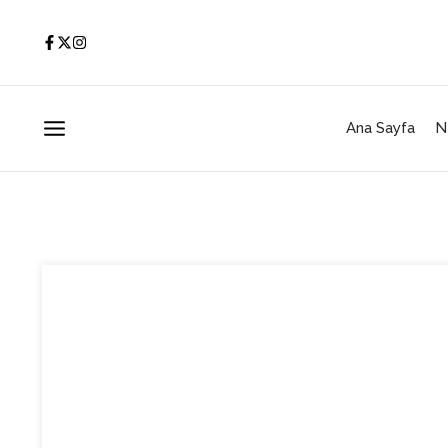
İçeriğe atla
Ana Sayfa
N