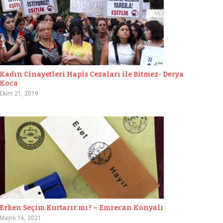
Kadın Cinayetleri Hapis Cezaları ile Bitmez- Derya
Koca
Ekim 21, 2019
Erken Seçim Kurtarır mı? – Emrecan Konyalı
Mayıs 16, 2021