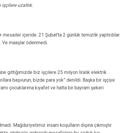
işçilere uzattık.
 mesailer içeride. 21 Şubat’ta 2 günlük temizlik yaptırdılar.
lı. Ve maaşlar ödenmedi.
üne gittiğimizde biz işçilere 25 milyon liralık elektrik
ollara başvurun, bizde para yok” denildi. Başka bir işçiye
mı çocuklarıma kıyafet ve hatta bir bayram şekeri
dı. Mağduriyetimiz insani koşulların dışına çıkmıştır.
makta, otobüsle gideceği mesafelere bu soğuk kış