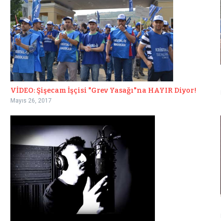
VİDEO: Şişecam İşçisi "Grev Yasağı"na HAYIR Diyor!
Mayıs 26, 2017