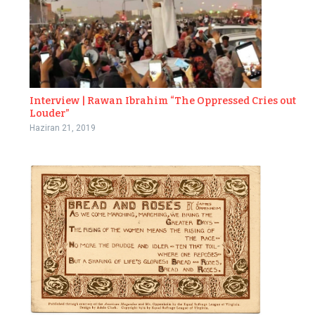
Interview | Rawan Ibrahim “The Oppressed Cries out
Louder”
Haziran 21, 2019