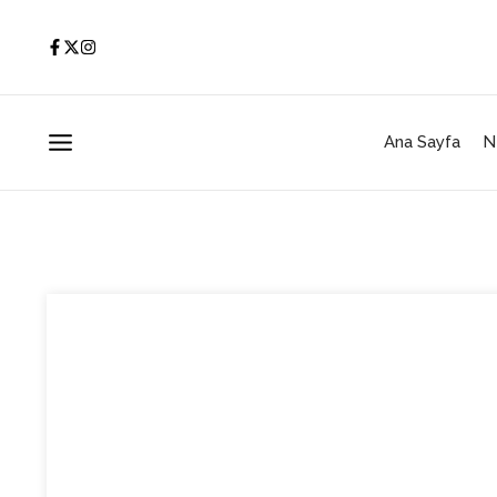
İçeriğe atla
Ana Sayfa
N