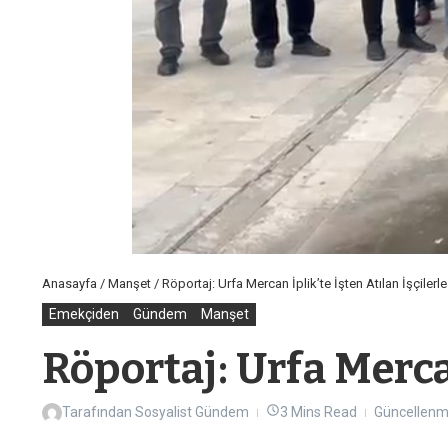
Anasayfa
/
Manşet
/
Röportaj: Urfa Mercan İplik’te İşten Atılan İşçilerl
Emekçiden
Gündem
Manşet
Röportaj: Urfa Merca
Tarafından
Sosyalist Gündem
3 Mins Read
Güncellenmi