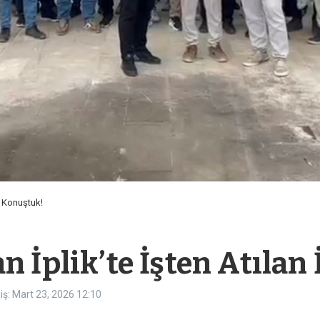
e Konuştuk!
n İplik’te İşten Atılan
ş: Mart 23, 2026
12:10