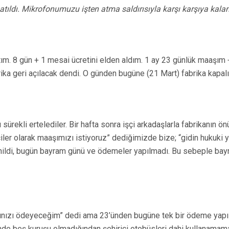
atıldı. Mikrofonumuzu işten atma saldırısıyla karşı karşıya kalan 
ştım. 8 gün + 1 mesai ücretini elden aldım. 1 ay 23 günlük maaşım +
brika geri açılacak dendi. O günden bugüne (21 Mart) fabrika kapa
sürekli ertelediler. Bir hafta sonra işçi arkadaşlarla fabrikanın ön
iler olarak maaşımızı istiyoruz” dediğimizde bize; “gidin hukuki y
ldi, bugün bayram günü ve ödemeler yapılmadı. Bu sebeple bayra
nızı ödeyeceğim” dedi ama 23’ünden bugüne tek bir ödeme yapılma
inde beş kuruşu olmadığından şehiriçi otobüsleri dahi kullanama