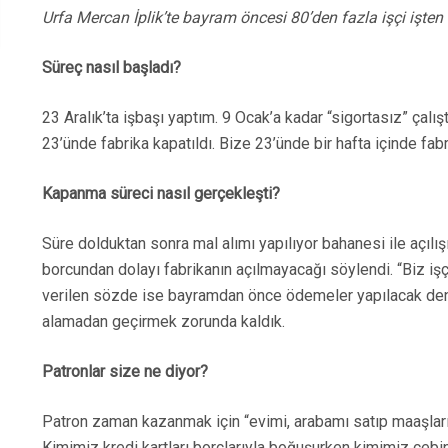
Urfa Mercan İplik’te bayram öncesi 80’den fazla işçi işten 
Süreç nasıl başladı?
23 Aralık’ta işbaşı yaptım. 9 Ocak’a kadar “sigortasız” çalı
23’ünde fabrika kapatıldı. Bize 23’ünde bir hafta içinde fa
Kapanma süreci nasıl gerçekleşti?
Süre dolduktan sonra mal alımı yapılıyor bahanesi ile açılışı 
borcundan dolayı fabrikanın açılmayacağı söylendi. “Biz işç
verilen sözde ise bayramdan önce ödemeler yapılacak deni
alamadan geçirmek zorunda kaldık.
Patronlar size ne diyor?
Patron zaman kazanmak için “evimi, arabamı satıp maaşları
Kimimiz kredi kartları borçlarıyla boğuşurken kimimiz ceb