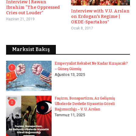
Interview | Rawan
Ibrahim “The Oppressed
Interview with V.U. Arslan
Cries out Louder”
on Erdogan's Regime |
Haziran 21, 2019
OKDE-Spartakos*
Ocak 8, 2017
Marksist Bakış
Emperyalist Rekabet Ne Kadar Kızışacak?
1
– Güneş Gümüş
Ağustos 13, 2025
Faşizm, Bonapartizm, Az Gelişmiş
2
Ülkelerde Devletle Siyasetin Göreli
Bağımsızlığı – V. U. Arslan
Temmuz 11, 2025