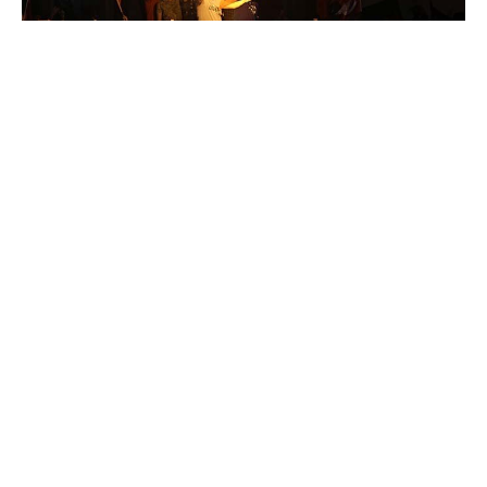
AKP, 31 Mart seçimlerini 13 bin oy farkla
İstanbul’da kaybetmiş; İzmir, Antalya, Ankara
gibi ülkenin üretim ve dinamizminin merkezi
olan tüm şehirleri de kaptırmıştı. Henüz krizin
etkileri dahi tam hissedilmezken enflasyon,
yükselen işsizlik ve AKP iktidarının aleni
başarısızlıkları emekçi halkta oy tepkisine
dönüşmüştü. Erdoğan daha yıllar boyu seçim
olmayacağına güvenerek “ne kaybederim” dedi
ve İstanbul seçimlerini iptal ettirmek gibi bir