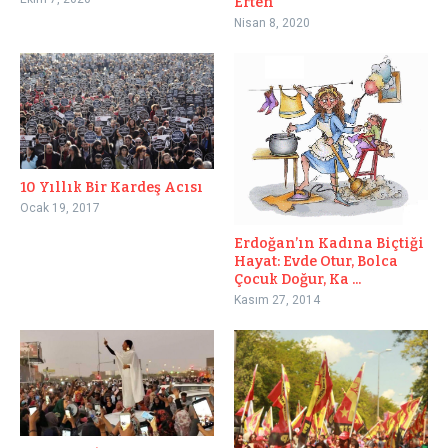
Erten
Nisan 8, 2020
10 Yıllık Bir Kardeş Acısı
Ocak 19, 2017
Erdoğan’ın Kadına Biçtiği
Hayat: Evde Otur, Bolca
Çocuk Doğur, Ka ...
Kasım 27, 2014