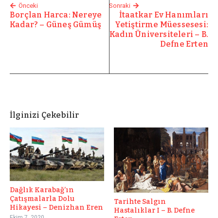
Önceki
Sonraki
Borçlan Harca: Nereye
İtaatkar Ev Hanımları
Kadar? – Güneş Gümüş
Yetiştirme Müessesesi:
Kadın Üniversiteleri – B.
Defne Erten
İlginizi Çekebilir
Dağlık Karabağ’ın
Çatışmalarla Dolu
Tarihte Salgın
Hikayesi – Denizhan Eren
Hastalıklar I – B. Defne
Ekim 7, 2020