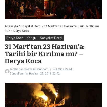
Anasayfa
/
Sosyalist Dergi
/
31 Mart’tan 23 Haziran’a: Tarihi bir Kırılma
mı? – Derya Koca
Derya Koca
Karışık
Sosyalist Dergi
31 Mart’tan 23 Haziran’a:
Tarihi bir Kırılma mı? –
Derya Koca
Tarafından
Sosyalist Gündem
3 Mins Read
Güncellenmiş: Haziran 25, 2019
22:42