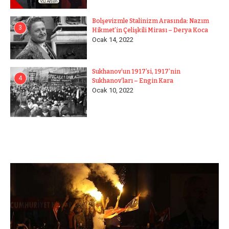
Bolşevizmle Stalinizm Arasında: Nazım
3
Hikmet’in Çelişkili Mirası – Derya Koca
Ocak 14, 2022
Sukhanov’un 1917’si, 1917’nin
4
Sukhanov’ları – Engin Kara
Ocak 10, 2022