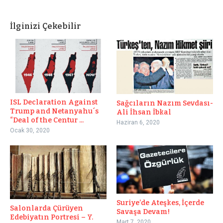
İlginizi Çekebilir
ISL Declaration Against
Sağcıların Nazım Sevdası-
Trump and Netanyahu´s
Ali İhsan İbkal
“Deal of the Centur ...
Haziran 6, 2020
Ocak 30, 2020
Suriye’de Ateşkes, İçerde
Salonlarda Çürüyen
Savaşa Devam!
Edebiyatın Portresi – Y.
Mart 7, 2020