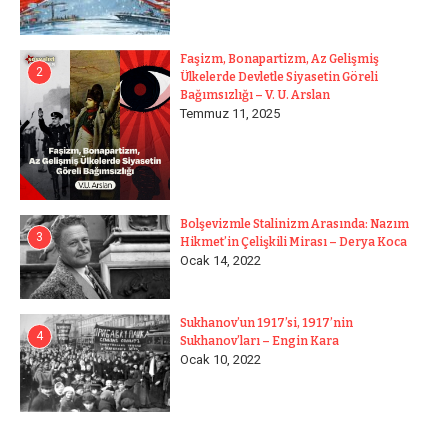
Faşizm, Bonapartizm, Az Gelişmiş
2
Ülkelerde Devletle Siyasetin Göreli
Bağımsızlığı – V. U. Arslan
Temmuz 11, 2025
Bolşevizmle Stalinizm Arasında: Nazım
3
Hikmet’in Çelişkili Mirası – Derya Koca
Ocak 14, 2022
Sukhanov’un 1917’si, 1917’nin
4
Sukhanov’ları – Engin Kara
Ocak 10, 2022