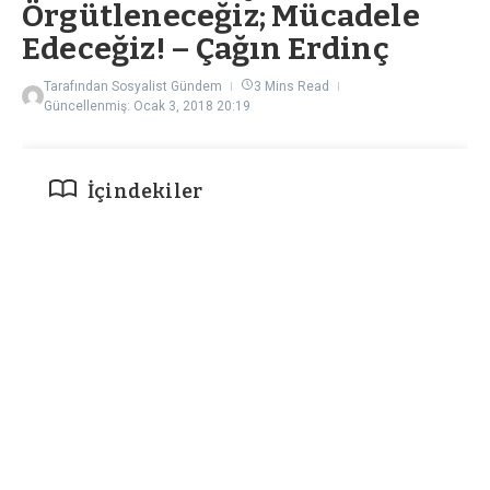
Örgütleneceğiz; Mücadele
Edeceğiz! – Çağın Erdinç
Tarafından
Sosyalist Gündem
3 Mins Read
Güncellenmiş: Ocak 3, 2018
20:19
İçindekiler
1. Doğanın, Emeğin, Kadınların, Gençliğin Kâtili AKP!
2. Ne Yapmalı?
Yüzsüzleşmek sözcüğünün kelime anlamı
“utanmaz, sıkılmaz olmak, arsızlaşmak”
olarak tanımlanıyor. AKP’nin geldiği durum tam
olarak bu. 2002’den bu yana çocuklara yönelik