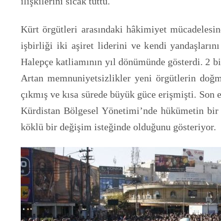
ilişkilerini sıcak tuttu.
Kürt örgütleri arasındaki hâkimiyet mücadelesin
işbirliği iki aşiret liderini ve kendi yandaşları
Halepçe katliamının yıl dönümünde gösterdi. 2 bin
Artan memnuniyetsizlikler yeni örgütlerin doğm
çıkmış ve kısa sürede büyük güce erişmişti. Son 
Kürdistan Bölgesel Yönetimi’nde hükümetin bir p
köklü bir değişim isteğinde olduğunu gösteriyor.