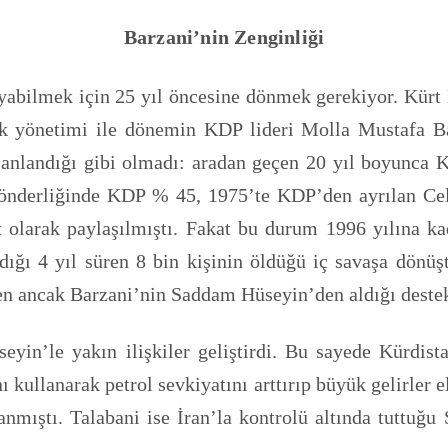
Barzani’nin Zenginliği
anlayabilmek için 25 yıl öncesine dönmek gerekiyor. Kü
Irak yönetimi ile dönemin KDP lideri Molla Mustafa 
lanlandığı gibi olmadı: aradan geçen 20 yıl boyunca 
 önderliğinde KDP % 45, 1975’te KDP’den ayrılan Ce
 olarak paylaşılmıştı. Fakat bu durum 1996 yılına ka
dığı 4 yıl süren 8 bin kişinin öldüğü iç savaşa dönüş
en ancak Barzani’nin Saddam Hüseyin’den aldığı destekl
n’le yakın ilişkiler geliştirdi. Bu sayede Kürdist
ı kullanarak petrol sevkiyatını arttırıp büyük gelirler
anmıştı. Talabani ise İran’la kontrolü altında tuttu