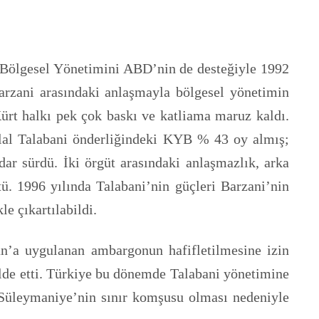
rt Bölgesel Yönetimini ABD’nin de desteğiyle 1992
Barzani arasındaki anlaşmayla bölgesel yönetimin
Kürt halkı pek çok baskı ve katliama maruz kaldı.
lal Talabani önderliğindeki KYB % 43 oy almış;
dar sürdü. İki örgüt arasındaki anlaşmazlık, arka
tü. 1996 yılında Talabani’nin güçleri Barzani’nin
e çıkartılabildi.
an’a uygulanan ambargonun hafifletilmesine izin
 elde etti. Türkiye bu dönemde Talabani yönetimine
ğu Süleymaniye’nin sınır komşusu olması nedeniyle