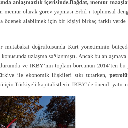
sunda anlaşmazlık içerisinde.Bağdat, memur maaşlar
 memur olarak görev yapması Erbil’i toplumsal denge
 ödenek alabilmek için bir kişiyi birkaç farklı yerd
mutabakat doğrultusunda Kürt yönetiminin bütçedeki
 konusunda uzlaşma sağlanmıştı. Ancak bu anlaşmaya 
durumda ve IKBY’nin toplam borcunun 2014’ten bu y
ürkiye ile ekonomik ilişkileri sıkı tutarken,
petrol
örü için Türkiyeli kapitalistlerin IKBY’de önemli yatırı