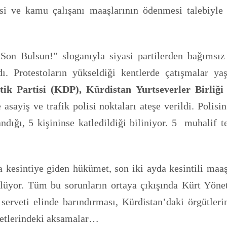
isi ve kamu çalışanı maaşlarının ödenmesi talebiyle
on Bulsun!” sloganıyla siyasi partilerden bağımsız
ı. Protestoların yükseldiği kentlerde çatışmalar ya
ik Partisi (KDP), Kürdistan Yurtseverler Birliğ
le asayiş ve trafik polisi noktaları ateşe verildi. Poli
ndığı, 5 kişininse katledildiği biliniyor. 5 muhalif te
kesintiye giden hükümet, son iki ayda kesintili maa
üyor. Tüm bu sorunların ortaya çıkışında Kürt Yöneti
m serveti elinde barındırması, Kürdistan’daki örgütleri
zmetlerindeki aksamalar…