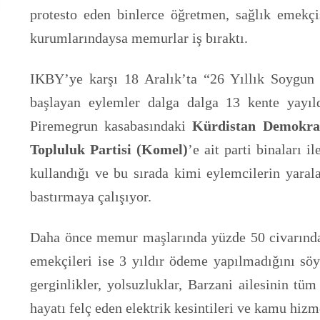
protesto eden binlerce öğretmen, sağlık emekç
kurumlarındaysa memurlar iş bıraktı.
IKBY’ye karşı 18 Aralık’ta “26 Yıllık Soygun S
başlayan eylemler dalga dalga 13 kente yayıld
Piremegrun kasabasındaki
Kürdistan Demokrat
Topluluk Partisi (Komel)
’e ait parti binaları i
kullandığı ve bu sırada kimi eylemcilerin yarala
bastırmaya çalışıyor.
Daha önce memur maşlarında yüzde 50 civarında 
emekçileri ise 3 yıldır ödeme yapılmadığını söyl
gerginlikler, yolsuzluklar, Barzani ailesinin tü
hayatı felç eden elektrik kesintileri ve kamu hi