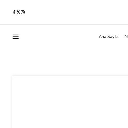
İçeriğe atla
Ana Sayfa
N