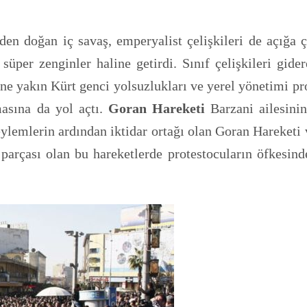
den doğan iç savaş, emperyalist çelişkileri de açığa
nı süper zenginler haline getirdi. Sınıf çelişkileri gi
e yakın Kürt genci yolsuzlukları ve yerel yönetimi prot
asına da yol açtı.
Goran Hareketi
Barzani ailesini
eylemlerin ardından iktidar ortağı olan Goran Hareketi
arçası olan bu hareketlerde protestocuların öfkesind