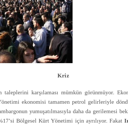
Kriz
in taleplerini karşılaması mümkün görünmüyor. Ek
Yönetimi ekonomisi tamamen petrol gelirleriyle döndü
k ambargonun yumuşatılmasıyla daha da gerilemesi bek
 %17’si Bölgesel Kürt Yönetimi için ayrılıyor. Fakat
I