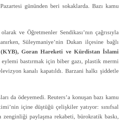
 Pazartesi gününden beri sokaklarda. Bazı kamu
 olarak ve Öğretmenler Sendikası’nın çağrısıyla
şanırken, Süleymaniye’nin Dukan ilçesine bağlı
i (KYB), Goran Hareketi ve Kürdistan İslami
sin eylemi bastırmak için biber gazı, plastik mermi
levizyon kanalı kapatıldı. Barzani halkı şiddetle
şları da ödeyemedi. Reuters’a konuşan bazı kamu
mi’nin içine düştüğü çelişkiler yatıyor: sınıfsal
n zenginliği paylaşma rekabeti, bürokratik baskı,