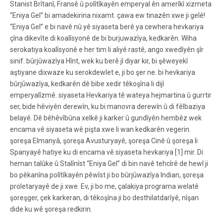
Stanist Brîtanî, Fransê û polîtîkayên emperyal ên amerîkî xizmeta
“Eniya Gel” bi amadekirina nixamt. çawa ew tinazên xwe ji gelê!
“Eniya Gel” e bi navê nû yê siyaseta berê ya cewhera hevkariya
çîna dikevîte di koalîsyonê de bi burjuwazîya, kedkarên. Wiha
serokatiya koalîsyonê e her tim li aliyê rastê, ango xwedîyên şîr
sinif. bûrjûwazîya Hînt, wek ku berê jî diyar kir, bi şêweyekî
aştiyane dixwaze ku serokdewlet e, ji bo şer ne. bi hevkariya
bûrjûwazîya, kedkarên dê bibe xedir têkoşîna li dijî
emperyalîzmê. siyaseta Hevkariya tê wateya hejmartina û gurrtir
ser, bide hêviyên derewîn, ku bi manovra derewîn û di fêlbaziya
belayê. Dê bêhêvîbûna xelkê ji karker û gundîyên hembêz wek
encama vê siyaseta wê pişta xwe li wan kedkarên vegerin.
şoreşa Elmanyâ, şoreşa Avusturyayê, şoreşa Cinê û şoreşa li
Spanyayê hatiye ku di encama vê siyaseta hevkariya [1] mir. Di
heman talûke û Stalînîst “Eniya Gel” di bin navê tehcîrê de hewl ji
bo pêkanîna polîtîkayên pêwîst ji bo bûrjûwazîya Indian, şoreşa
proletaryayê de ji xwe. Ev, ji bo me, çalakiya programa welatê
şoreşger, çek karkeran, di têkoşîna ji bo desthilatdarîyê, nîşan
dide ku wê şoreşa redkirin.