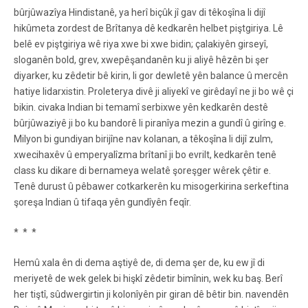
bûrjûwazîya Hindistanê, ya herî biçûk jî gav di têkoşîna li dijî
hikûmeta zordest de Brîtanya dê kedkarên helbet piştgiriya. Lê
belê ev piştgiriya wê riya xwe bi xwe bidin; çalakiyên girseyî,
sloganên bold, grev, xwepêşandanên ku ji aliyê hêzên bi şer
diyarker, ku zêdetir bê kirin, li gor dewletê yên balance û mercên
hatiye lidarxistin. Proleterya divê ji aliyekî ve girêdayî ne ji bo wê çi
bikin. civaka Indian bi temamî serbixwe yên kedkarên destê
bûrjûwaziyê ji bo ku bandorê li piranîya mezin a gundî û girîng e.
Milyon bi gundiyan birijîne nav kolanan, a têkoşîna li dijî zulm,
xwecihaxêv û emperyalîzma brîtanî ji bo evrilt, kedkarên tenê
class ku dikare di bernameya welatê şoreşger wêrek çêtir e.
Tenê durust û pêbawer cotkarkerên ku misogerkirina serkeftina
şoreşa Indian û tifaqa yên gundîyên feqîr.
* * *
Hemû xala ên di dema aştiyê de, di dema şer de, ku ew jî di
meriyetê de wek gelek bi hişkî zêdetir bimînin, wek ku baş. Berî
her tiştî, sûdwergirtin ji kolonîyên pir giran dê bêtir bin. navendên