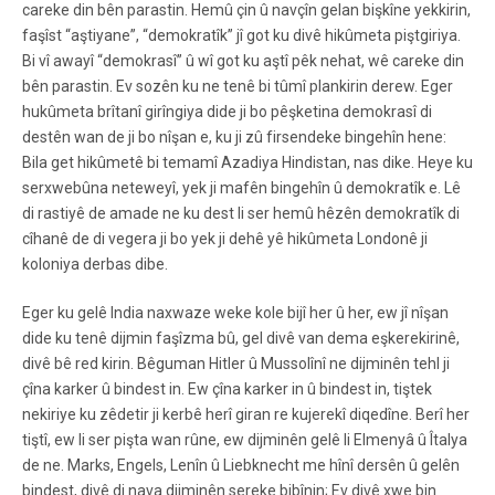
careke din bên parastin. Hemû çin û navçîn gelan bişkîne yekkirin,
faşîst “aştiyane”, “demokratîk” jî got ku divê hikûmeta piştgiriya.
Bi vî awayî “demokrasî” û wî got ku aştî pêk nehat, wê careke din
bên parastin. Ev sozên ku ne tenê bi tûmî plankirin derew. Eger
hukûmeta brîtanî girîngiya dide ji bo pêşketina demokrasî di
destên wan de ji bo nîşan e, ku ji zû firsendeke bingehîn hene:
Bila get hikûmetê bi temamî Azadiya Hindistan, nas dike. Heye ku
serxwebûna neteweyî, yek ji mafên bingehîn û demokratîk e. Lê
di rastiyê de amade ne ku dest li ser hemû hêzên demokratîk di
cîhanê de di vegera ji bo yek ji dehê yê hikûmeta Londonê ji
koloniya derbas dibe.
Eger ku gelê India naxwaze weke kole bijî her û her, ew jî nîşan
dide ku tenê dijmin faşîzma bû, gel divê van dema eşkerekirinê,
divê bê red kirin. Bêguman Hitler û Mussolînî ne dijminên tehl ji
çîna karker û bindest in. Ew çîna karker in û bindest in, tiştek
nekiriye ku zêdetir ji kerbê herî giran re kujerekî diqedîne. Berî her
tiştî, ew li ser pişta wan rûne, ew dijminên gelê li Elmenyâ û Îtalya
de ne. Marks, Engels, Lenîn û Liebknecht me hînî dersên û gelên
bindest, divê di nava dijminên sereke bibînin; Ev divê xwe bin