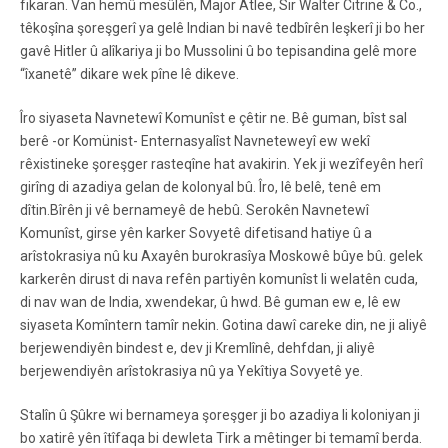
fikaran. Van hemû mesûlên, Major Atlee, Sir Walter Citrine & Co.,
têkoşîna şoreşgerî ya gelê Indian bi navê tedbîrên leşkerî ji bo her
gavê Hitler û alîkariya ji bo Mussolini û bo tepisandina gelê more
“îxanetê” dikare wek pîne lê dikeve.
Îro siyaseta Navnetewî Komunîst e çêtir ne. Bê guman, bîst sal
berê -or Komünist- Enternasyalîst Navneteweyî ew wekî
rêxistineke şoreşger rasteqîne hat avakirin. Yek ji wezîfeyên herî
girîng di azadiya gelan de kolonyal bû. Îro, lê belê, tenê em
dîtin.Bîrên ji vê bernameyê de hebû. Serokên Navnetewî
Komunîst, girse yên karker Sovyetê difetisand hatiye û a
arîstokrasiya nû ku Axayên burokrasîya Moskowê bûye bû. gelek
karkerên dirust di nava refên partiyên komunîst li welatên cuda,
di nav wan de India, xwendekar, û hwd. Bê guman ew e, lê ew
siyaseta Komîntern tamîr nekin. Gotina dawî careke din, ne ji aliyê
berjewendiyên bindest e, dev ji Kremlînê, dehfdan, ji aliyê
berjewendiyên arîstokrasiya nû ya Yekîtiya Sovyetê ye.
Stalîn û Şûkre wi bernameya şoreşger ji bo azadiya li koloniyan ji
bo xatirê yên îtîfaqa bi dewleta Tirk a mêtinger bi temamî berda.