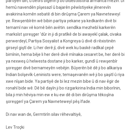
partiyên din, û bêtirs bigerin ji bo bidestxistina armanca mezin. Di
hemû navendên pîşesazî û bajarên pêwîstiyeke jênerevîn
avakirina komên xebatê di bin dirûşma Çarem ya Navneteweyî
ye. Rewşenbîrên wê bibin partiya yekane ya kedkarên divê bi
temamî nav vê komê bên avêtin. sendîka mezhebî karkerên
marksîst şoreşger ‘dûr in ji di pratîkê de bi awayekî çalak, civaka
perwerdeyî, Partiya Sosyalist a Kongreya û divê di rêxistinên
girseyî giştî de. Li her derê jî, divê wek ku baskê radîkal çepê
bimînin, hema bêje li her derê divê mînaka cesaret be, her derê bi
ya nexweş û helwesta dostane ji bo karker, gundî û rewşenbîr
şoreşger divê bernameyên vebêjin. Bûyerên bê dê ji bo alîkariya
Indian bolşevîk-Leninists were; temaşevanên wê ji bo şaşitî û riya
xwe nîşan bide. Ya partiyê de bi lez mezin bibe û di nav êgir de
ronahî bide wê. Dê bê dayîn ji bo rizgarkirina India min biborînin,
bila ji min hêviya min ew e ku ew dê di bin dirûşma têkoşîna
şoreşgerî ya Çarem ya Navneteweyî pêş îfade.
Di nav wan de, Germtirîn silav rêhevaltiyê,
Lev Troçki