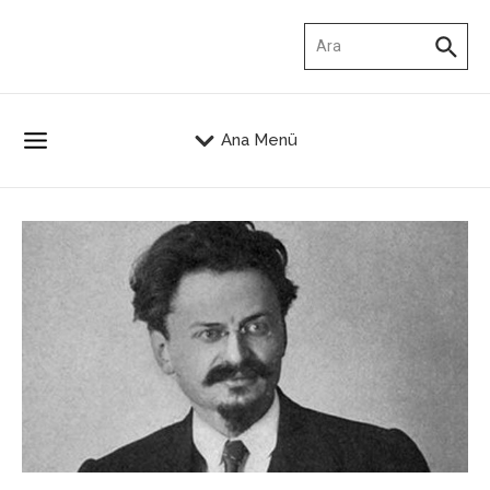
İçeriğe atla
Arama:
Ana Menü