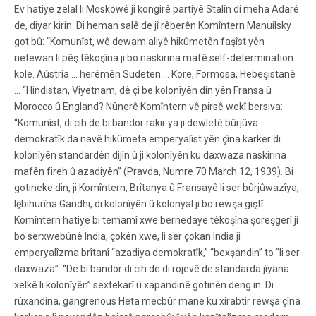
Ev hatiye zelal li Moskowê ji kongirê partiyê Stalîn di meha Adarê
de, diyar kirin. Di heman salê de jî rêberên Komîntern Manuilsky
got bû: “Komunîst, wê dewam aliyê hikûmetên faşîst yên
netewan li pêş têkoşîna ji bo naskirina mafê self-determination
kole. Aûstria … herêmên Sudeten … Kore, Formosa, Hebeşistanê
… “Hindistan, Viyetnam, dê çi be kolonîyên din yên Fransa û
Morocco û England? Nûnerê Komîntern vê pirsê wekî bersiva:
“Komunîst, di cih de bi bandor rakir ya ji dewletê bûrjûva
demokratîk da navê hikûmeta emperyalîst yên çîna karker di
kolonîyên standardên dijîn û ji kolonîyên ku daxwaza naskirina
mafên fireh û azadiyên” (Pravda, Numre 70 March 12, 1939). Bi
gotineke din, ji Komîntern, Brîtanya û Fransayê li ser bûrjûwazîya,
lębihurîna Gandhi, di kolonîyên û kolonyal ji bo rewşa giştî.
Komîntern hatiye bi temamî xwe bernedaye têkoşîna şoreşgerî ji
bo serxwebûnê India; çokên xwe, li ser çokan India ji
emperyalîzma brîtanî “azadiya demokratîk,” “bexşandin” to “li ser
daxwaza”. “De bi bandor di cih de di rojevê de standarda jîyana
xelkê li kolonîyên” sextekarî û xapandinê gotinên deng in. Di
rûxandina, gangrenous Heta mecbûr mane ku xirabtir rewşa çîna