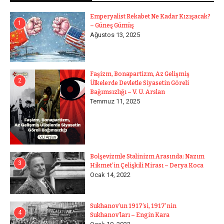
Emperyalist Rekabet Ne Kadar Kızışacak?
1
– Güneş Gümüş
Ağustos 13, 2025
Faşizm, Bonapartizm, Az Gelişmiş
2
Ülkelerde Devletle Siyasetin Göreli
Bağımsızlığı – V. U. Arslan
Temmuz 11, 2025
Bolşevizmle Stalinizm Arasında: Nazım
3
Hikmet’in Çelişkili Mirası – Derya Koca
Ocak 14, 2022
Sukhanov’un 1917’si, 1917’nin
4
Sukhanov’ları – Engin Kara