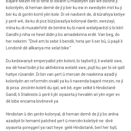
Bajarê Mezin ne bi tenê bi xwarin û madeyên xav wê bistîne ji
kolonîyên, di heman demê de jî ji ber ku ew in xwediyên mirî ku ji
ber ku di gorên komî yên kole. Di vê navberê de, di kûrahiya ketiye
ji şerê wê, da ku di poz bûrjûwazîya kolonyal danîn; xwezayî,
mîna ku di muxalefetê de bimîne ku bi navê welatparêzî û bi kêrî.
Gandhi ji niha ve hewl didin ji bo amadekirina erdê. Van beg, do
her nekirim: “Divê em bi sebir li bendê, heta şer li ser bû, û paşê li
Londonê dê alîkariya me xelat bike.”
Du kedxwariyê emperyalîst yên kolonî, bi taybetî jî, li welatê xwe,
ew dê hewl bidin ji bo aktîvkirina welatê xwe, piştî ku şer bi sê qatî
hatiye rûxandin. Di bin van şert û mercan de naskirina azadî ji
kolonîyên an reformên civakî ya ku li navenda bajarê mezin, ne jî
di pirsa. zincîrên koletî du qat, wê bê; eger xelkê li Hindistanê
Gandî, li Stalinists û şerê li jêr siyaseta ji hevalên wî yên eger ev
dê bibe encama bivênevê ya
Hindistan û din şerên kolonyal, di heman demê de jî ji bo anîna
azadiyê bi temamî patched şert û mercên koletiyê ne: divê
siyaseta şoreşgerî ya rast heye. gelê Hindistanê, berî her tiştî,