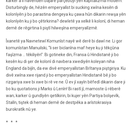
karker a li navendên bajarê parçebûyî yên kapîtalîzma modern.
Disturbingly de, hêzên emperyalîst bi sucking xwîna kesên di
kolonîyên ji bo parastina dengeya ku çawa hûn dikarin rewşa yên
kolonîyên ku ji bo çêtirkirina? dewletê ya xelkê li kolonî, di heman
demê de rêgirtina li piştî hilweşîna emperyalîzmê.
Îxanetê ya Navnetewî Komunîst nayê wê derê bi dawî ne. Li gor
komunîstan Manuilski, “li ser bicîanîna maf heye ku ji têkçûna
faşîzma … têkiliyên”. Bi gotineke din, Fransa û Hindistanê ji bo
kesên ku di şer de kolonî di navbera xwediyên koleyan niha
England da bijîn, da ew divê emperyalîstan Brîtanya piştgiriya. Ku
divê xwîna xwe rijand ji bo emperyalîstan Hindistanê bê ji bo
rizgariya xwe bi xwe bi rê ve ne. Û ev jî xayîn bêfedî dikarin dare ji
bo ku quotations ji Marks û Lenîn! Bi rastî jî, mamoste û rêberê
wan; karker û gundîyên qetilkirin, bi kujer yên Partiya bolşevîk,
Stalîn, tiştek di heman demê de destpêka a arîstokrasiya
burokratîk nû ye.
* * *