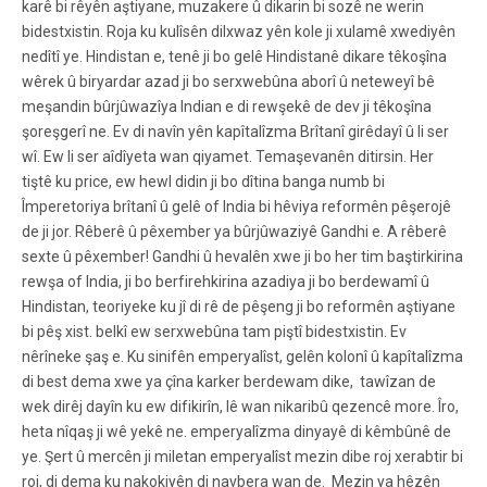
karê bi rêyên aştiyane, muzakere û dikarin bi sozê ne werin
bidestxistin. Roja ku kulîsên dilxwaz yên kole ji xulamê xwediyên
nedîtî ye. Hindistan e, tenê ji bo gelê Hindistanê dikare têkoşîna
wêrek û biryardar azad ji bo serxwebûna aborî û neteweyî bê
meşandin bûrjûwazîya Indian e di rewşekê de dev ji têkoşîna
şoreşgerî ne. Ev di navîn yên kapîtalîzma Brîtanî girêdayî û li ser
wî. Ew li ser aîdîyeta wan qiyamet. Temaşevanên ditirsin. Her
tiştê ku price, ew hewl didin ji bo dîtina banga numb bi
Împeretoriya brîtanî û gelê of India bi hêviya reformên pêşerojê
de ji jor. Rêberê û pêxember ya bûrjûwaziyê Gandhi e. A rêberê
sexte û pêxember! Gandhi û hevalên xwe ji bo her tim baştirkirina
rewşa of India, ji bo berfirehkirina azadiya ji bo berdewamî û
Hindistan, teoriyeke ku jî di rê de pêşeng ji bo reformên aştiyane
bi pêş xist. belkî ew serxwebûna tam piştî bidestxistin. Ev
nêrîneke şaş e. Ku sinifên emperyalîst, gelên kolonî û kapîtalîzma
di best dema xwe ya çîna karker berdewam dike, tawîzan de
wek dirêj dayîn ku ew difikirîn, lê wan nikaribû qezencê more. Îro,
heta nîqaş ji wê yekê ne. emperyalîzma dinyayê di kêmbûnê de
ye. Şert û mercên ji miletan emperyalîst mezin dibe roj xerabtir bi
roj, di dema ku nakokiyên di navbera wan de. Mezin ya hêzên