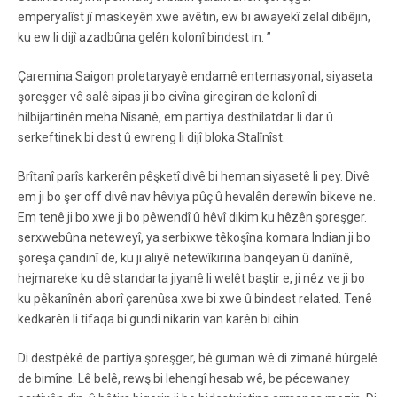
emperyalîst jî maskeyên xwe avêtin, ew bi awayekî zelal dibêjin,
ku ew li dijî azadbûna gelên kolonî bindest in. ”
Çaremina Saigon proletaryayê endamê enternasyonal, siyaseta
şoreşger vê salê sipas ji bo civîna giregiran de kolonî di
hilbijartinên meha Nîsanê, em partiya desthilatdar li dar û
serkeftinek bi dest û ewreng li dijî bloka Stalînîst.
Brîtanî parîs karkerên pêşketî divê bi heman siyasetê li pey. Divê
em ji bo şer off divê nav hêviya pûç û hevalên derewîn bikeve ne.
Em tenê ji bo xwe ji bo pêwendî û hêvî dikim ku hêzên şoreşger.
serxwebûna neteweyî, ya serbixwe têkoşîna komara Indian ji bo
şoreşa çandinî de, ku ji aliyê netewîkirina banqeyan û danînê,
hejmareke ku dê standarta jiyanê li welêt baştir e, ji nêz ve ji bo
ku pêkanînên aborî çarenûsa xwe bi xwe û bindest related. Tenê
kedkarên li tifaqa bi gundî nikarin van karên bi cihin.
Di destpêkê de partiya şoreşger, bê guman wê di zimanê hûrgelê
de bimîne. Lê belê, rewş bi lehengî hesab wê, be pécewaney