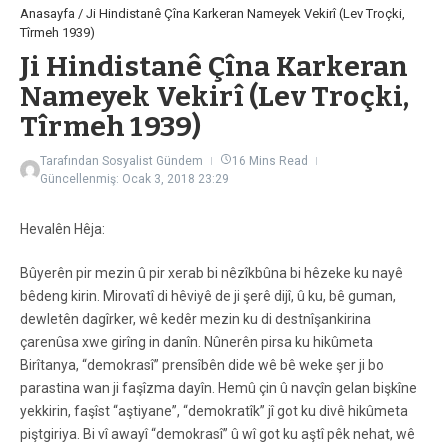
Anasayfa
/
Ji Hindistanê Çîna Karkeran Nameyek Vekirî (Lev Troçki,
Tîrmeh 1939)
Ji Hindistanê Çîna Karkeran
Nameyek Vekirî (Lev Troçki,
Tîrmeh 1939)
Tarafından
Sosyalist Gündem
16 Mins Read
Güncellenmiş: Ocak 3, 2018
23:29
Hevalên Hêja:
Bûyerên pir mezin û pir xerab bi nêzîkbûna bi hêzeke ku nayê
bêdeng kirin. Mirovatî di hêviyê de ji şerê dijî, û ku, bê guman,
dewletên dagîrker, wê kedêr mezin ku di destnîşankirina
çarenûsa xwe girîng in danîn. Nûnerên pirsa ku hikûmeta
Birîtanya, “demokrasî” prensîbên dide wê bê weke şer ji bo
parastina wan ji faşîzma dayîn. Hemû çin û navçîn gelan bişkîne
yekkirin, faşîst “aştiyane”, “demokratîk” jî got ku divê hikûmeta
piştgiriya. Bi vî awayî “demokrasî” û wî got ku aştî pêk nehat, wê