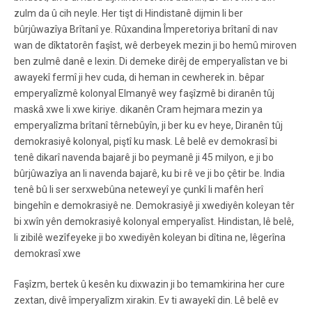
zulm da û cih neyle. Her tişt di Hindistanê dijmin li ber
bûrjûwazîya Brîtanî ye. Rûxandina Împeretoriya brîtanî di nav
wan de dîktatorên faşîst, wê derbeyek mezin ji bo hemû miroven
ben zulmê danê e lexin. Di demeke dirêj de emperyalîstan ve bi
awayekî fermî ji hev cuda, di heman in cewherek in. bêpar
emperyalîzmê kolonyal Elmanyê wey faşîzmê bi diranên tûj
maskâ xwe li xwe kiriye. dikanên Cram hejmara mezin ya
emperyalîzma brîtanî têrnebûyîn, ji ber ku ev heye, Diranên tûj
demokrasiyê kolonyal, piştî ku mask. Lê belê ev demokrasî bi
tenê dikarî navenda bajarê ji bo peymanê ji 45 milyon, e ji bo
bûrjûwazîya an li navenda bajarê, ku bi rê ve ji bo çêtir be. India
tenê bû li ser serxwebûna neteweyî ye çunkî li mafên herî
bingehîn e demokrasiyê ne. Demokrasiyê ji xwediyên koleyan têr
bi xwîn yên demokrasiyê kolonyal emperyalîst. Hindistan, lê belê,
li zibilê wezîfeyeke ji bo xwediyên koleyan bi dîtina ne, lêgerîna
demokrasî xwe
Faşîzm, bertek û kesên ku dixwazin ji bo temamkirina her cure
zextan, divê împeryalîzm xirakin. Ev ti awayekî din. Lê belê ev