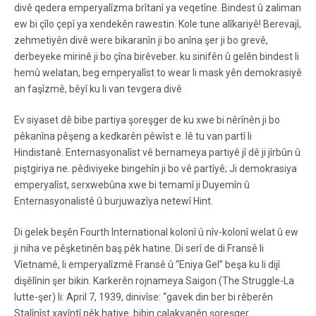
divê qedera emperyalîzma brîtanî ya veqetîne. Bindest û zaliman
ew bi çîlo çepî ya xendekên rawestin. Kole tune alîkariyê! Berevajî,
zehmetiyên divê were bikaranîn ji bo anîna şer ji bo grevê,
derbeyeke mirinê ji bo çîna birêveber. ku sinifên û gelên bindest li
hemû welatan, beg emperyalîst to wear li mask yên demokrasiyê
an faşîzmê, bêyî ku li van tevgera divê
Ev siyaset dê bibe partiya şoreşger de ku xwe bi nêrînên ji bo
pêkanîna pêşeng a kedkarên pêwîst e. lê tu van partî li
Hindistanê. Enternasyonalîst vê bernameya partiyê jî dê ji jîrbûn û
piştgiriya ne. pêdiviyeke bingehîn ji bo vê partîyê; Ji demokrasiya
emperyalîst, serxwebûna xwe bi temamî ji Duyemîn û
Enternasyonalistê û burjuwazîya netewî Hint.
Di gelek beşên Fourth International kolonî û nîv-kolonî welat û ew
ji niha ve pêşketinên baş pêk hatine. Di serî de di Fransê li
Vîetnamê, li emperyalîzmê Fransê û “Eniya Gel” beşa ku li dijî
dişêlînin şer bikin. Karkerên rojnameya Saigon (The Struggle-La
lutte-şer) li: April 7, 1939, dinivîse: “gavek din ber bi rêberên
Stalînîst xayîntî pêk hatiye. bibin çalakvanên şoreşger