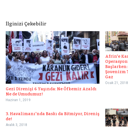
İlginizi Çekebilir
Afrin'e Ka
Operasyon
Başlarken:
Şovenizm
Gaz
Ocak 21, 2018
Gezi Direnişi 6 Yaşında: Ne Öfkemiz Azaldı
Ne de Umudumuz!
Haziran 1, 2019
3. Havalimanı'nda Baskı da Bitmiyor, Direniş
de!
Aralık 3, 2018