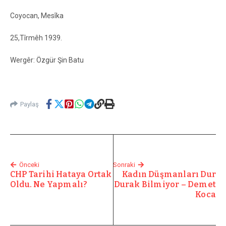
Coyocan, Mesîka
25,Tîrmêh 1939.
Wergêr: Özgür Şin Batu
Paylaş
Önceki
Sonraki
CHP Tarihi Hataya Ortak
Kadın Düşmanları Dur
Oldu. Ne Yapmalı?
Durak Bilmiyor – Demet
Koca