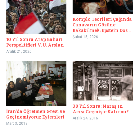
Komplo Teorileri Çağında
Canavarın Gözüne
Bakabilmek: Epstein Dos ...
Şubat 15, 2026
10 Yıl Sonra Arap Baharı
Perspektifleri V. U. Arslan
Aralık 21, 2020
38 Yıl Sonra: Maraş'ın
İran’da Öğretmen Grevi ve
Acısı Geçmişte Kalır mı?
Geçinemiyoruz Eylemleri
Aralık 24, 2016
Mart 3, 2019