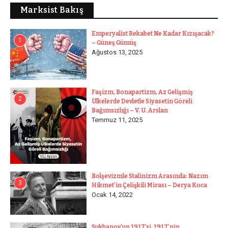
Marksist Bakış
Emperyalist Rekabet Ne Kadar Kızışacak?
1
– Güneş Gümüş
Ağustos 13, 2025
Faşizm, Bonapartizm, Az Gelişmiş
2
Ülkelerde Devletle Siyasetin Göreli
Bağımsızlığı – V. U. Arslan
Temmuz 11, 2025
Bolşevizmle Stalinizm Arasında: Nazım
3
Hikmet’in Çelişkili Mirası – Derya Koca
Ocak 14, 2022
Sukhanov’un 1917’si, 1917’nin