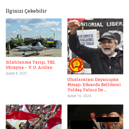
İlginizi Çekebilir
Silahlanma Yarışı, TB2,
Ukrayna – V. U. Arslan
Şubat 8, 2021
Uluslararası Dayanışma
Mesajı: Eduardo Belliboni
Yoldaş Yalnız De ...
Şubat 16, 2024