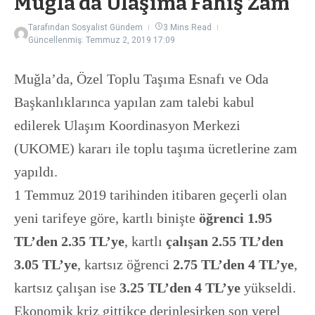
Muğla'da Ulaşıma Fahiş Zam
Tarafından
Sosyalist Gündem
3 Mins Read
Güncellenmiş: Temmuz 2, 2019
17:09
Muğla’da, Özel Toplu Taşıma Esnafı ve Oda
Başkanlıklarınca yapılan zam talebi kabul
edilerek Ulaşım Koordinasyon Merkezi
(UKOME) kararı ile toplu taşıma ücretlerine zam
yapıldı.
1 Temmuz 2019 tarihinden itibaren geçerli olan
yeni tarifeye göre, kartlı binişte
öğrenci 1.95
TL’den 2.35 TL’ye
, kartlı
çalışan 2.55 TL’den
3.05 TL’ye
, kartsız öğrenci
2.75 TL’den 4 TL’ye
,
kartsız çalışan ise
3.25 TL’den 4 TL’ye
yükseldi.
Ekonomik kriz gittikçe derinleşirken son yerel