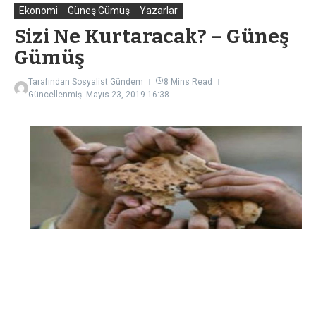
Ekonomi
Güneş Gümüş
Yazarlar
Sizi Ne Kurtaracak? – Güneş
Gümüş
Tarafından
Sosyalist Gündem
8 Mins Read
Güncellenmiş: Mayıs 23, 2019
16:38
İstanbul seçim sonuçlarını ele aldıkları kapalı bir