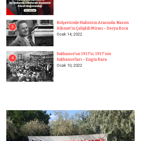
Bolşevizmle Stalinizm Arasında: Nazım
3
Hikmet’in Çelişkili Mirası – Derya Koca
Ocak 14, 2022
Sukhanov’un 1917’si, 1917’nin
4
Sukhanov’ları – Engin Kara
Ocak 10, 2022