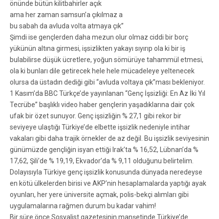
önünde bütün kilitbahirler açık
ama her zaman samsun’a çıkılmaz a
bu sabah da avluda volta atmaya çık”
Şimdi ise gençlerden daha mezun olur olmaz ciddi bir borç
yükünün altına girmesi, işsizlikten yakayı sıyırıp ola ki bir iş
bulabilirse düşük ücretlere, yoğun sömürüye tahammül etmesi,
ola ki bunları dile getirecek hele hele mücadeleye yeltenecek
olursa da üstadın dediği gibi “avluda voltaya çık”ması bekleniyor.
1 Kasım’da BBC Türkçe’de yayınlanan “Genç İşsizliği: En Az İki Yıl
Tecrübe” başlıklı video haber gençlerin yaşadıklarına dair çok
ufak bir özet sunuyor. Genç işsizliğin % 27,1 gibi rekor bir
seviyeye ulaştığı Türkiye’de elbette işsizlik nedeniyle intihar
vakaları gibi daha trajik örnekler de az değil. Bu işsizlik seviyesinin
günümüzde gençliğin isyan ettiği Irak’ta % 16,52, Lübnan’da %
17,62, Şili’de % 19,19, Ekvador’da % 9,11 olduğunu belirtelim.
Dolayısıyla Türkiye genç işsizlik konusunda dünyada neredeyse
en kötü ülkelerden birisi ve AKP’nin hesaplamalarda yaptığı ayak
oyunları, her yere üniversite açmak, polis-bekçi alımları gibi
uygulamalarına rağmen durum bu kadar vahim!
Bir süre önce Sosyalist gazetesinin manşetinde Türkiye’de