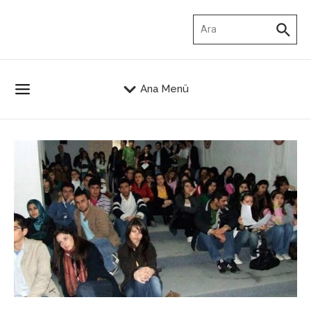
İçeriğe atla
Arama:
Ana Menü