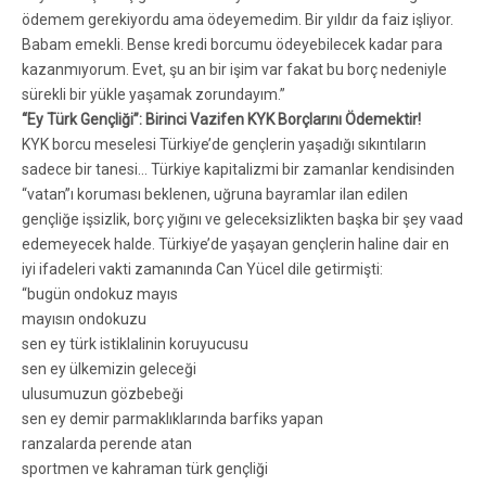
ödemem gerekiyordu ama ödeyemedim. Bir yıldır da faiz işliyor.
Babam emekli. Bense kredi borcumu ödeyebilecek kadar para
kazanmıyorum. Evet, şu an bir işim var fakat bu borç nedeniyle
sürekli bir yükle yaşamak zorundayım.”
“Ey Türk Gençliği”: Birinci Vazifen KYK Borçlarını Ödemektir!
KYK borcu meselesi Türkiye’de gençlerin yaşadığı sıkıntıların
sadece bir tanesi… Türkiye kapitalizmi bir zamanlar kendisinden
“vatan”ı koruması beklenen, uğruna bayramlar ilan edilen
gençliğe işsizlik, borç yığını ve geleceksizlikten başka bir şey vaad
edemeyecek halde. Türkiye’de yaşayan gençlerin haline dair en
iyi ifadeleri vakti zamanında Can Yücel dile getirmişti:
“bugün ondokuz mayıs
mayısın ondokuzu
sen ey türk istiklalinin koruyucusu
sen ey ülkemizin geleceği
ulusumuzun gözbebeği
sen ey demir parmaklıklarında barfiks yapan
ranzalarda perende atan
sportmen ve kahraman türk gençliği