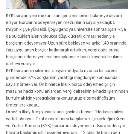
KYK borçları yeni mezun olan gençlerin belini bükmeye devam
ediyor. Borçlarını ödeyemeyen mezunların sayısı yaklaşık 5
milyon kişiye yükseldi. Çoğu genç ya üniversite sonrası işsizlik ya
da buldukları işlerin oldukça düşük ücretli olması nedeniyle
borçlarını ödeyemiyor. Uzun süre bekleyen ve aylık 1,40 oranında
faiz uygulanan borçlar katlanarak artarken; vergi daireleri ise
borçlarını ödemeyenlerin hesaplarına e-haciz koyarak bir ikinci
darbeyi vuruyor.
KYK borçlarının silinmesi sosyal medyada uzunca bir süredir
gündemde. KYK borçlarının yarattığı mağduriyet konusunda
sayısız örnek var. On binlerce liralık borcu ödeyemediği için
maaşına haciz konulanlardan, vergi dairesinin e-haciz işleminden
kurtulmak için yaratıcılıklarını konuşturup alternatif çözüm
üretenlere kadar…
Örneğin İlkay Ateş yaşadıklarını şöyle aktarıyor: “Herkesin ailesi
varlıklı olmuyor. Okul masraflarımı karşılamak için çektiğim Kredi
ve Yurtlar Kurumu (KYK) borcumu ödeyemedim. Borç nedeniyle
hayata başlamış gibi hissedemiyorum… 12 taksitle borcu geri