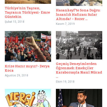
Türkiye’nin Taşrası,
Hasankeyf'te Sona Doğru:
Taşranın Türkiyesi- Emre
İnsanlık Hafızası Sular
Güntekin
Altında! – Rozer ...
Şubat 15, 2018
Kasım 7, 2019
Geçmiş Deneyimlerden
Krize Hazır mıyız?- Derya
Öğrenmek: Emekçiler
Koca
Karaborsayla Nasıl Mücad
Ağustos 29, 2018
...
Ekim 19, 2018