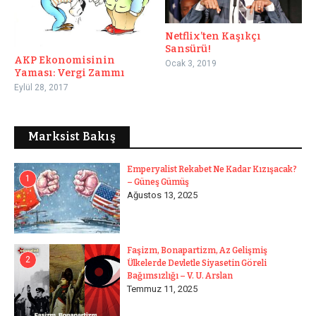
Netflix’ten Kaşıkçı
Sansürü!
AKP Ekonomisinin
Ocak 3, 2019
Yaması: Vergi Zammı
Eylül 28, 2017
Marksist Bakış
Emperyalist Rekabet Ne Kadar Kızışacak?
1
– Güneş Gümüş
Ağustos 13, 2025
Faşizm, Bonapartizm, Az Gelişmiş
2
Ülkelerde Devletle Siyasetin Göreli
Bağımsızlığı – V. U. Arslan
Temmuz 11, 2025