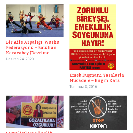
Bir Aile Arpalığı: Wushu
Federasyonu – Batuhan
Karacabey (Devrimc ...
Haziran 24, 2020
Emek Düşmanı Yasalarla
Mücadele – Engin Kara
Temmuz 3, 2016