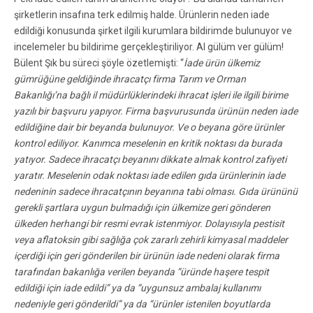
şirketlerin insafına terk edilmiş halde. Ürünlerin neden iade
edildiği konusunda şirket ilgili kurumlara bildirimde bulunuyor ve
incelemeler bu bildirime gerçekleştiriliyor. Al gülüm ver gülüm!
Bülent Şık bu süreci şöyle özetlemişti: “
İade ürün ülkemiz
gümrüğüne geldiğinde ihracatçı firma Tarım ve Orman
Bakanlığı’na bağlı il müdürlüklerindeki ihracat işleri ile ilgili birime
yazılı bir başvuru yapıyor. Firma başvurusunda ürünün neden iade
edildiğine dair bir beyanda bulunuyor. Ve o beyana göre ürünler
kontrol ediliyor. Kanımca meselenin en kritik noktası da burada
yatıyor. Sadece ihracatçı beyanını dikkate almak kontrol zafiyeti
yaratır. Meselenin odak noktası iade edilen gıda ürünlerinin iade
nedeninin sadece ihracatçının beyanına tabi olması. Gıda ürününü
gerekli şartlara uygun bulmadığı için ülkemize geri gönderen
ülkeden herhangi bir resmi evrak istenmiyor. Dolayısıyla pestisit
veya aflatoksin gibi sağlığa çok zararlı zehirli kimyasal maddeler
içerdiği için geri gönderilen bir ürünün iade nedeni olarak firma
tarafından bakanlığa verilen beyanda “üründe haşere tespit
edildiği için iade edildi” ya da “uygunsuz ambalaj kullanımı
nedeniyle geri gönderildi” ya da “ürünler istenilen boyutlarda