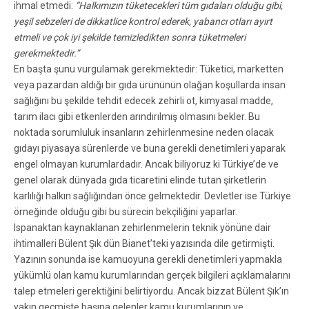
ihmal etmedi:
“Halkımızın tüketecekleri tüm gıdaları olduğu gibi,
yeşil sebzeleri de dikkatlice kontrol ederek, yabancı otları ayırt
etmeli ve çok iyi şekilde temizledikten sonra tüketmeleri
gerekmektedir.”
En başta şunu vurgulamak gerekmektedir: Tüketici, marketten
veya pazardan aldığı bir gıda ürününün olağan koşullarda insan
sağlığını bu şekilde tehdit edecek zehirli ot, kimyasal madde,
tarım ilacı gibi etkenlerden arındırılmış olmasını bekler. Bu
noktada sorumluluk insanların zehirlenmesine neden olacak
gıdayı piyasaya sürenlerde ve buna gerekli denetimleri yaparak
engel olmayan kurumlardadır. Ancak biliyoruz ki Türkiye’de ve
genel olarak dünyada gıda ticaretini elinde tutan şirketlerin
karlılığı halkın sağlığından önce gelmektedir. Devletler ise Türkiye
örneğinde olduğu gibi bu sürecin bekçiliğini yaparlar.
Ispanaktan kaynaklanan zehirlenmelerin teknik yönüne dair
ihtimalleri Bülent Şık dün Bianet’teki yazısında dile getirmişti.
Yazının sonunda ise kamuoyuna gerekli denetimleri yapmakla
yükümlü olan kamu kurumlarından gerçek bilgileri açıklamalarını
talep etmeleri gerektiğini belirtiyordu. Ancak bizzat Bülent Şık’ın
yakın geçmişte başına gelenler kamu kurumlarının ve