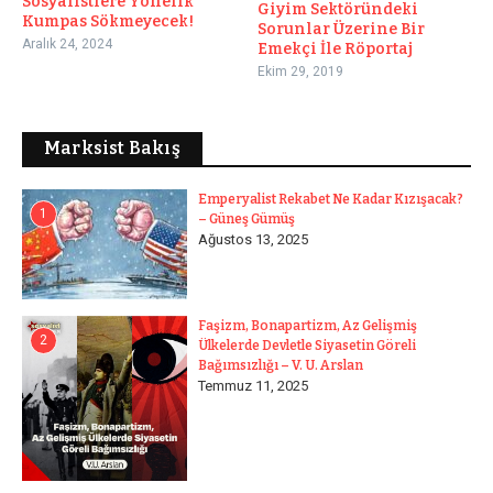
Sosyalistlere Yönelik
Giyim Sektöründeki
Kumpas Sökmeyecek!
Sorunlar Üzerine Bir
Aralık 24, 2024
Emekçi İle Röportaj
Ekim 29, 2019
Marksist Bakış
Emperyalist Rekabet Ne Kadar Kızışacak?
1
– Güneş Gümüş
Ağustos 13, 2025
Faşizm, Bonapartizm, Az Gelişmiş
2
Ülkelerde Devletle Siyasetin Göreli
Bağımsızlığı – V. U. Arslan
Temmuz 11, 2025