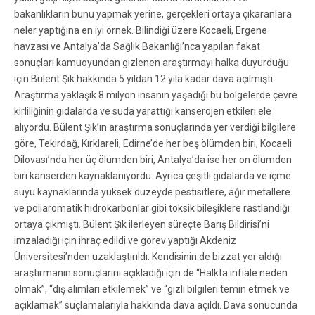
bakanlıkların bunu yapmak yerine, gerçekleri ortaya çıkaranlara
neler yaptığına en iyi örnek. Bilindiği üzere Kocaeli, Ergene
havzası ve Antalya’da Sağlık Bakanlığı’nca yapılan fakat
sonuçları kamuoyundan gizlenen araştırmayı halka duyurduğu
için Bülent Şık hakkında 5 yıldan 12 yıla kadar dava açılmıştı.
Araştırma yaklaşık 8 milyon insanın yaşadığı bu bölgelerde çevre
kirliliğinin gıdalarda ve suda yarattığı kanserojen etkileri ele
alıyordu. Bülent Şık’ın araştırma sonuçlarında yer verdiği bilgilere
göre, Tekirdağ, Kırklareli, Edirne’de her beş ölümden biri, Kocaeli
Dilovası’nda her üç ölümden biri, Antalya’da ise her on ölümden
biri kanserden kaynaklanıyordu. Ayrıca çeşitli gıdalarda ve içme
suyu kaynaklarında yüksek düzeyde pestisitlere, ağır metallere
ve poliaromatik hidrokarbonlar gibi toksik bileşiklere rastlandığı
ortaya çıkmıştı. Bülent Şık ilerleyen süreçte Barış Bildirisi’ni
imzaladığı için ihraç edildi ve görev yaptığı Akdeniz
Üniversitesi’nden uzaklaştırıldı. Kendisinin de bizzat yer aldığı
araştırmanın sonuçlarını açıkladığı için de “Halkta infiale neden
olmak”, “dış alımları etkilemek” ve “gizli bilgileri temin etmek ve
açıklamak” suçlamalarıyla hakkında dava açıldı. Dava sonucunda