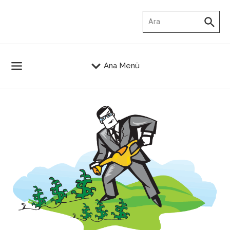
İçeriğe atla
Arama:
Ana Menü