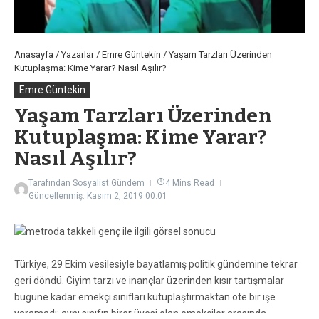
Anasayfa
/
Yazarlar
/
Emre Güntekin
/
Yaşam Tarzları Üzerinden
Kutuplaşma: Kime Yarar? Nasıl Aşılır?
Emre Güntekin
Yaşam Tarzları Üzerinden
Kutuplaşma: Kime Yarar?
Nasıl Aşılır?
Tarafından
Sosyalist Gündem
4 Mins Read
Güncellenmiş: Kasım 2, 2019
00:01
Türkiye, 29 Ekim vesilesiyle bayatlamış politik gündemine tekrar
geri döndü. Giyim tarzı ve inançlar üzerinden kısır tartışmalar
bugüne kadar emekçi sınıfları kutuplaştırmaktan öte bir işe
yaramadı; aynı sınıfın birer üyesi olan emekçiler arasında