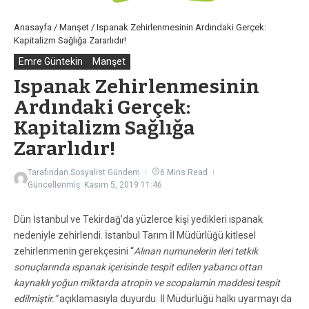
Anasayfa
/
Manşet
/
Ispanak Zehirlenmesinin Ardındaki Gerçek:
Kapitalizm Sağlığa Zararlıdır!
Emre Güntekin
Manşet
Ispanak Zehirlenmesinin
Ardındaki Gerçek:
Kapitalizm Sağlığa
Zararlıdır!
Tarafından
Sosyalist Gündem
6 Mins Read
Güncellenmiş: Kasım 5, 2019
11:46
Dün İstanbul ve Tekirdağ’da yüzlerce kişi yedikleri ıspanak
nedeniyle zehirlendi. İstanbul Tarım İl Müdürlüğü kitlesel
zehirlenmenin gerekçesini “
Alınan numunelerin ileri tetkik
sonuçlarında ıspanak içerisinde tespit edilen yabancı ottan
kaynaklı yoğun miktarda atropin ve scopalamin maddesi tespit
edilmiştir.”
açıklamasıyla duyurdu. İl Müdürlüğü halkı uyarmayı da