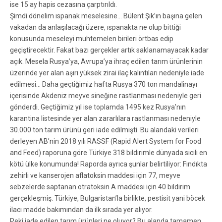
ise 15 ay hapis cezasına çarptırıldı.
Şimdi dönelim ıspanak meselesine… Bülent Şık’ın başına gelen
vakadan da anlaşılacağı üzere, ıspanakta ne olup bittiği
konusunda meseleyi muhtemelen birileri örtbas edip
geçiştirecektir. Fakat bazı gerçekler artık saklanamayacak kadar
açık. Mesela Rusya’ya, Avrupa’ya ihraç edilen tarım ürünlerinin
üzerinde yer alan aşırı yüksek zirai ilaç kalıntıları nedeniyle iade
edilmesi… Daha geçtiğimiz hafta Rusya 370 ton mandalinayı
içerisinde Akdeniz meyve sineğine rastlanması nedeniyle geri
gönderdi. Geçtiğimiz yıl ise toplamda 1495 kez Rusya’nın
karantina listesinde yer alan zararlılara rastlanması nedeniyle
30.000 ton tarım ürünü geri iade edilmişti. Bu alandaki verileri
derleyen AB’nin 2018 yılı RASSF (Rapid Alert System for Food
and Feed) raporuna göre Türkiye 318 bildirimle dünyada sicili en
kötü ülke konumunda! Raporda ayrıca şunlar belirtiliyor: Fındıkta
zehirli ve kanserojen aflatoksin maddesi için 77, meyve
sebzelerde saptanan otratoksin A maddesi için 40 bildirim
gerçekleşmiş. Türkiye, Bulgaristan’la birlikte, pestisit yani böcek
ilacı madde bakımından da ilk sırada yer alıyor.
Peki iade edilen tarım ürünleri ne oluyor? Bu alanda tamamen