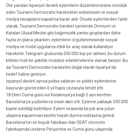
Öte yandan İspanyol devleti eylemlerin düzenlenmesine öncülük
eden Tsunami Democratic hareketinin websitesini ve sosyal
medya hesaplarını kapatma kararı aldı. Önceki eylemlerden farklı
olarak, Tsunami Democratic hareket içerisinde Omnium ve
Katalan Ulusal Meclisi gibi bağımsızlık yanlısı gruplardan daha
fazla ön plana çıkarken; eylemlerin örgütlenmesinde sosyal
medya ve mobil uygulama etkili bir araç olarak kullanılıyor.
Hareketin Telegram grubunda 330.000 kişi yer alırken, bu durum
kitleleri hızlı bir şekilde mobilize edebilmelerine olanak tanıyor. Bu
da Tsunami Democratic hareketini doğal olarak İspanya’da
hedef haline getiriyor.
İspanyol devleti ayrıca polise saldıran ve şiddet eylemlerine
başvuran göstericileri 6 yıl hapis cezasıyla tehdit etti.
18 Ekim Cuma günü ise Katalonya’ya bağlı 5 ayrı kentten
Barselona’ya yüzbinlerce insan akın etti. Eyleme yaklaşık 500.000
kişinin katıldığı belirtiliyor. Eylem sırasında birçok ana yolun
ulaşıma kapanması kentte hayatı durma noktasına getirdi.
Barselona’nın en büyük fabrikası olan SEAT otomotiv
fabrikasında üretime Perşembe ve Cuma günü ulaşımda