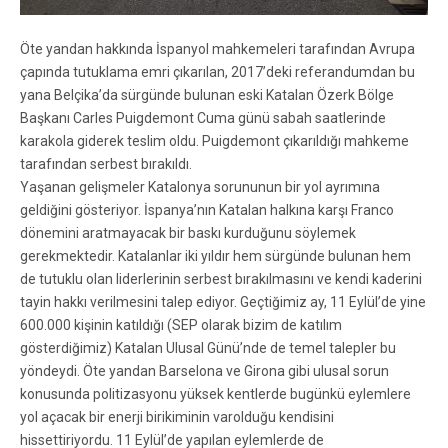
Öte yandan hakkında İspanyol mahkemeleri tarafından Avrupa
çapında tutuklama emri çıkarılan, 2017’deki referandumdan bu
yana Belçika’da sürgünde bulunan eski Katalan Özerk Bölge
Başkanı Carles Puigdemont Cuma günü sabah saatlerinde
karakola giderek teslim oldu. Puigdemont çıkarıldığı mahkeme
tarafından serbest bırakıldı.
Yaşanan gelişmeler Katalonya sorununun bir yol ayrımına
geldiğini gösteriyor. İspanya’nın Katalan halkına karşı Franco
dönemini aratmayacak bir baskı kurduğunu söylemek
gerekmektedir. Katalanlar iki yıldır hem sürgünde bulunan hem
de tutuklu olan liderlerinin serbest bırakılmasını ve kendi kaderini
tayin hakkı verilmesini talep ediyor. Geçtiğimiz ay, 11 Eylül’de yine
600.000 kişinin katıldığı (SEP olarak bizim de katılım
gösterdiğimiz) Katalan Ulusal Günü’nde de temel talepler bu
yöndeydi. Öte yandan Barselona ve Girona gibi ulusal sorun
konusunda politizasyonu yüksek kentlerde bugünkü eylemlere
yol açacak bir enerji birikiminin varolduğu kendisini
hissettiriyordu. 11 Eylül’de yapılan eylemlerde de