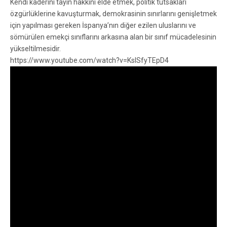
Kendi kaderini tayin hakkını elde etmek, politik tutsakları
özgürlüklerine kavuşturmak, demokrasinin sınırlarını genişletmek
için yapılması gereken İspanya’nın diğer ezilen uluslarını ve
sömürülen emekçi sınıflarını arkasına alan bir sınıf mücadelesinin
yükseltilmesidir.
https://www.youtube.com/watch?v=KslSfyTEpD4