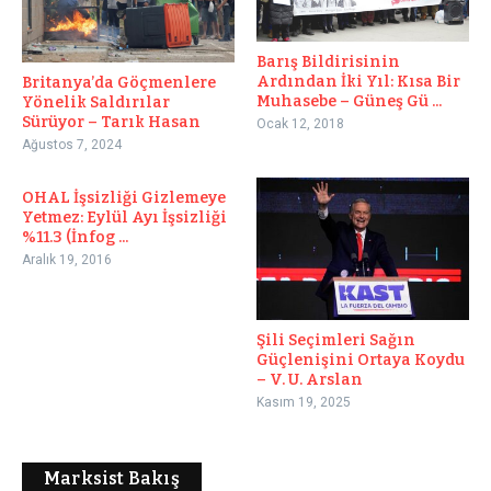
Barış Bildirisinin
Ardından İki Yıl: Kısa Bir
Britanya’da Göçmenlere
Muhasebe – Güneş Gü ...
Yönelik Saldırılar
Sürüyor – Tarık Hasan
Ocak 12, 2018
Ağustos 7, 2024
OHAL İşsizliği Gizlemeye
Yetmez: Eylül Ayı İşsizliği
%11.3 (İnfog ...
Aralık 19, 2016
Şili Seçimleri Sağın
Güçlenişini Ortaya Koydu
– V. U. Arslan
Kasım 19, 2025
Marksist Bakış