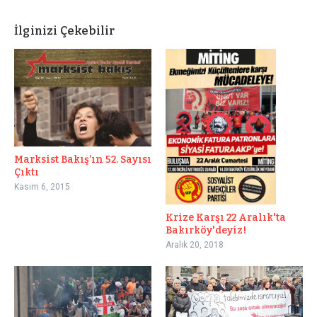
İlginizi Çekebilir
Marksist Bakış’ın 52. Sayısı
Çıktı
Kasım 6, 2015
Krize Karşı 22 Aralık'ta
Bakırköy'deyiz!
Aralık 20, 2018