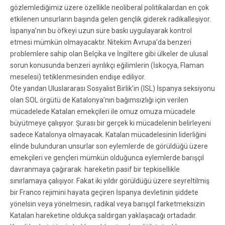
gözlemlediğimiz üzere özellikle neoliberal politikalardan en çok
etkilenen unsurların başında gelen gençlik giderek radikalleşiyor.
İspanya’nın bu öfkeyi uzun süre baskı uygulayarak kontrol
etmesi mümkün olmayacaktır. Nitekim Avrupa’da benzeri
problemlere sahip olan Belçika ve İngiltere gibi ülkeler de ulusal
sorun konusunda benzeri ayrılıkçı eğilimlerin (İskoçya, Flaman
meselesi) tetiklenmesinden endişe ediliyor.
Öte yandan Uluslararası Sosyalist Birlik’in (ISL) İspanya seksiyonu
olan SOL örgütü de Katalonya’nın bağımsızlığı için verilen
mücadelede Katalan emekçileri ile omuz omuza mücadele
büyütmeye çalışıyor. Şurası bir gerçek ki mücadelenin belirleyeni
sadece Katalonya olmayacak. Katalan mücadelesinin liderliğini
elinde bulunduran unsurlar son eylemlerde de görüldüğü üzere
emekçileri ve gençleri mümkün olduğunca eylemlerde barışçıl
davranmaya çağırarak hareketin pasif bir tepkisellikle
sınırlamaya çalışıyor. Fakat iki yıldır görüldüğü üzere seyreltilmiş
bir Franco rejimini hayata geçiren İspanya devletinin şiddete
yönelsin veya yönelmesin, radikal veya barışçıl farketmeksizin
Katalan hareketine oldukça saldırgan yaklaşacağı ortadadır.