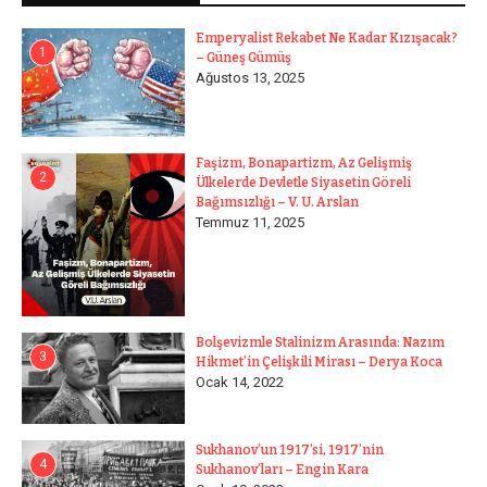
Emperyalist Rekabet Ne Kadar Kızışacak?
1
– Güneş Gümüş
Ağustos 13, 2025
Faşizm, Bonapartizm, Az Gelişmiş
2
Ülkelerde Devletle Siyasetin Göreli
Bağımsızlığı – V. U. Arslan
Temmuz 11, 2025
Bolşevizmle Stalinizm Arasında: Nazım
3
Hikmet’in Çelişkili Mirası – Derya Koca
Ocak 14, 2022
Sukhanov’un 1917’si, 1917’nin
4
Sukhanov’ları – Engin Kara