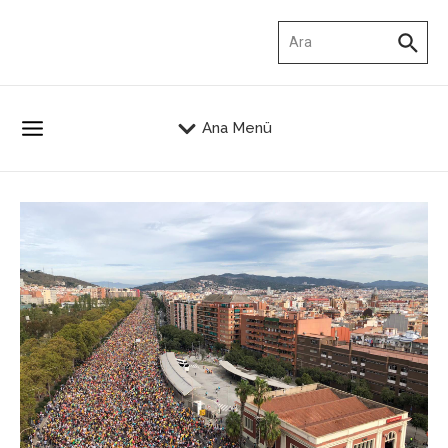
İçeriğe atla
Arama:
Ana Menü