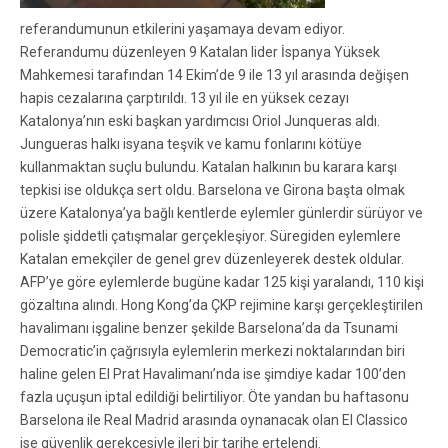
referandumunun etkilerini yaşamaya devam ediyor.
Referandumu düzenleyen 9 Katalan lider İspanya Yüksek
Mahkemesi tarafından 14 Ekim’de 9 ile 13 yıl arasında değişen
hapis cezalarına çarptırıldı. 13 yıl ile en yüksek cezayı
Katalonya’nın eski başkan yardımcısı Oriol Junqueras aldı.
Jungueras halkı isyana teşvik ve kamu fonlarını kötüye
kullanmaktan suçlu bulundu. Katalan halkının bu karara karşı
tepkisi ise oldukça sert oldu. Barselona ve Girona başta olmak
üzere Katalonya’ya bağlı kentlerde eylemler günlerdir sürüyor ve
polisle şiddetli çatışmalar gerçekleşiyor. Süregiden eylemlere
Katalan emekçiler de genel grev düzenleyerek destek oldular.
AFP’ye göre eylemlerde bugüne kadar 125 kişi yaralandı, 110 kişi
gözaltına alındı. Hong Kong’da ÇKP rejimine karşı gerçekleştirilen
havalimanı işgaline benzer şekilde Barselona’da da Tsunami
Democratic’in çağrısıyla eylemlerin merkezi noktalarından biri
haline gelen El Prat Havalimanı’nda ise şimdiye kadar 100’den
fazla uçuşun iptal edildiği belirtiliyor. Öte yandan bu haftasonu
Barselona ile Real Madrid arasında oynanacak olan El Classico
ise güvenlik gerekçesiyle ileri bir tarihe ertelendi.