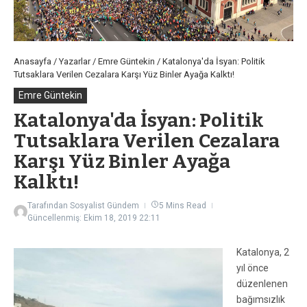
Anasayfa
/
Yazarlar
/
Emre Güntekin
/
Katalonya'da İsyan: Politik
Tutsaklara Verilen Cezalara Karşı Yüz Binler Ayağa Kalktı!
Emre Güntekin
Katalonya'da İsyan: Politik
Tutsaklara Verilen Cezalara
Karşı Yüz Binler Ayağa
Kalktı!
Tarafından
Sosyalist Gündem
5 Mins Read
Güncellenmiş: Ekim 18, 2019
22:11
Katalonya, 2
yıl önce
düzenlenen
bağımsızlık