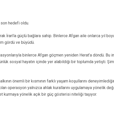
 son hedefi oldu.
olarak İran’la güçlü bağlara sahip. Binlerce Afgan aile onlarca yıl 
im gördü ve büyüdü.
erasyonlarıyla binlerce Afgan göçmen yeniden Herat’a döndü. Bu in
günlük sosyal hayatın içinde yer alabildiği bir toplumda yetişti. Ş
alkının önemli bir kısmının farklı yaşam koşullarını deneyimlediğin
tılan operasyon yalnızca ahlak kurallarını uygulamaya yönelik değil
kurmaya yönelik açık bir güç gösterisi niteliği taşıyor.