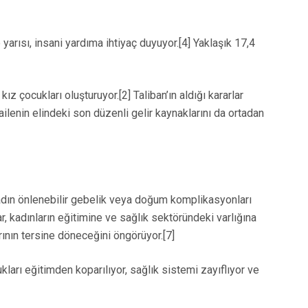
arısı, insani yardıma ihtiyaç duyuyor.[4] Yaklaşık 17,4
 çocukları oluşturuyor.[2] Taliban’ın aldığı kararlar
ilenin elindeki son düzenli gelir kaynaklarını da ortadan
kadın önlenebilir gebelik veya doğum komplikasyonları
r, kadınların eğitimine ve sağlık sektöründeki varlığına
rının tersine döneceğini öngörüyor.[7]
cukları eğitimden koparılıyor, sağlık sistemi zayıflıyor ve