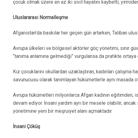
çocuk olmak üzere en az iki sivil hayatını kaybetti, yirmiden
Uluslararası Normalleşme
Afganistan’da baskılar her geçen gün artarken, Taliban ulus
Avrupa ülkeleri ve bölgesel aktörler göç yönetimi, sınır gü
“tanıma anlamına gelmediği” vurgulansa da pratikte ortaya çı
Kız çocuklarını okullardan uzaklaştıran, kadınları çalışma 
savunucusu olarak tanımlayan hükümetlerle aynı masada ot
Avrupa hükümetleri milyonlarca Afgan kadının eğitimden, 
devam ediyor. İnsani yardım ayrı bir mesele olabilir; ancak 
yönetimine yeni bir meşruiyet alanı açmaktadır.
İnsani Çöküş