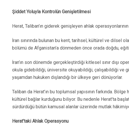
Şiddet Yoluyla Kontrolün Genişletilmesi
Herat, Taliban’ın giderek genişleyen ahlak operasyonlarının
İran sınırında bulunan bu kent, tarihsel, kültürel ve dilsel 
bölümü de Afganistan’a dönmeden önce orada doğdu, eğit
İran’ın son dönemde gerçekleştirdiği kitlesel sınır dışı op
okula gidebildiği, üniversite okuyabildiği, çalışabildiği ve 
yaşamdan hukuken dışlandığı bir ülkeye geri dönüyorlar.
Taliban da Herat’ın bu toplumsal yapısının farkında. Bölge h
kültürel bağlar kurduğunu biliyor. Bu nedenle Herat’ta başla
sürdürdüğü bütün kamusal alanlar üzerinde mutlak hâkimiyet 
Herat’taki Ahlak Operasyonu