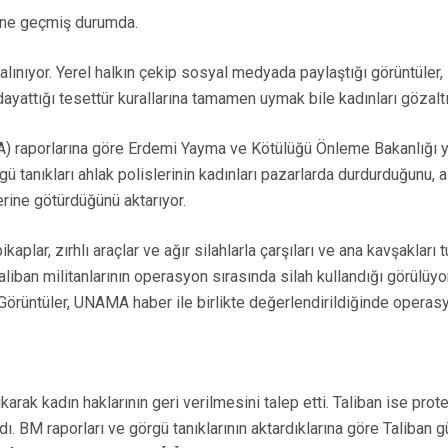
sine geçmiş durumda.
alınıyor. Yerel halkın çekip sosyal medyada paylaştığı görüntüler,
 dayattığı tesettür kurallarına tamamen uymak bile kadınları gözal
aporlarına göre Erdemi Yayma ve Kötülüğü Önleme Bakanlığı yetkilil
 tanıkları ahlak polislerinin kadınları pazarlarda durdurduğunu, alı
erine götürdüğünü aktarıyor.
aplar, zırhlı araçlar ve ağır silahlarla çarşıları ve ana kavşakları 
Taliban militanlarının operasyon sırasında silah kullandığı görülü
or. Görüntüler, UNAMA haber ile birlikte değerlendirildiğinde oper
ıkarak kadın haklarının geri verilmesini talep etti. Taliban ise pr
ırdı. BM raporları ve görgü tanıklarının aktardıklarına göre Taliban