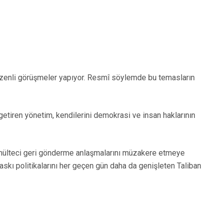
e düzenli görüşmeler yapıyor. Resmî söylemde bu temasların
getiren yönetim, kendilerini demokrasi ve insan haklarının
 mülteci geri gönderme anlaşmalarını müzakere etmeye
baskı politikalarını her geçen gün daha da genişleten Taliban