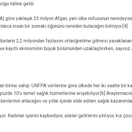
olgu hâline geldi.
A) göre yaklaşık 23 milyon Afgan, yani ülke nüfusunun neredeyse y
nlarca insan bir sonraki öğününü nereden bulacağını bilmiyor.[4]
nların 2,2 milyondan fazlasını ortaöğretime gitmesi yasaklanan kız
 ve kayıtlı ekonominin büyük bölümünden uzaklaştırırken, sayısız a
n birine sahip. UNFPA verilerine göre ülkede her iki saatte bir 
yüzde 10’u temel sağlık hizmetlerine erişebiliyor.[6] Araştırmacıla
ümlerinin artacağını ve yıllar içinde elde edilen sağlık kazanımla
. Kadınlar işlerini kaybediyor, aileler gelirlerini yitiriyor, kız ço