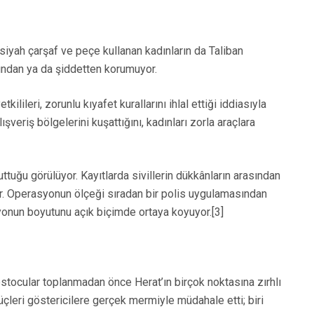
 siyah çarşaf ve peçe kullanan kadınların da Taliban
tından ya da şiddetten korumuyor.
eri, zorunlu kıyafet kurallarını ihlal ettiği iddiasıyla
şveriş bölgelerini kuşattığını, kadınları zorla araçlara
tuttuğu görülüyor. Kayıtlarda sivillerin dükkânların arasından
yor. Operasyonun ölçeği sıradan bir polis uygulamasından
asyonun boyutunu açık biçimde ortaya koyuyor.[3]
otestocular toplanmadan önce Herat’ın birçok noktasına zırhlı
 güçleri göstericilere gerçek mermiyle müdahale etti; biri