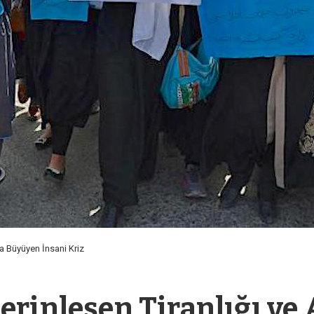
da Büyüyen İnsani Kriz
erinleşen Tiranlığı ve