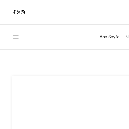
İçeriğe atla
Ana Sayfa
N