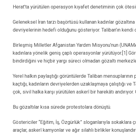
Herat’ta yürütülen operasyon kıyafet denetiminin çok öte
Geleneksel İran tarzı başörtüsü kullanan kadınlar gözaltına 
devriyelerinin hedefi olduğunu gösteriyor. Taliban’ın kendi
Birleşmiş Milletler Afganistan Yardım Misyonu’nun (UNAMA) r
kadınlara yönelik geniş çaplı operasyonlar yürütüyor.[1] Görgü
bindirdiğini ve hiçbir yargı süreci olmadan gözaltı merkezl
Yerel halkın paylaştığı görüntülerde Taliban mensuplarının pik
kaçtığı, kadınların devriyelerden uzaklaşmaya çalıştığı ve 
çok, sivil halka karşı yürütülen askerî bir harekâtı andırıy
Bu gözaltılar kısa sürede protestolara dönüştü.
Göstericiler “Eğitim, İş, Özgürlük” sloganlarıyla sokaklara ç
araçlar, askerî kamyonlar ve ağır silahlı birlikler konuşland