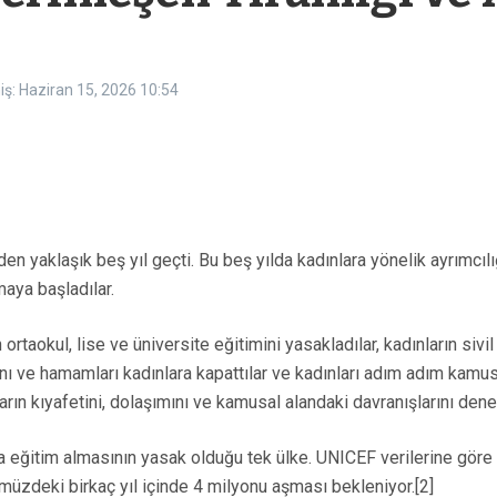
z
ş: Haziran 15, 2026
10:54
n yaklaşık beş yıl geçti. Bu beş yılda kadınlara yönelik ayrımcılığ
maya başladılar.
ortaokul, lise ve üniversite eğitimini yasakladılar, kadınların sivi
nı ve hamamları kadınlara kapattılar ve kadınları adım adım kamusal
ın kıyafetini, dolaşımını ve kamusal alandaki davranışlarını dene
a eğitim almasının yasak olduğu tek ülke. UNICEF verilerine gör
üzdeki birkaç yıl içinde 4 milyonu aşması bekleniyor.[2]