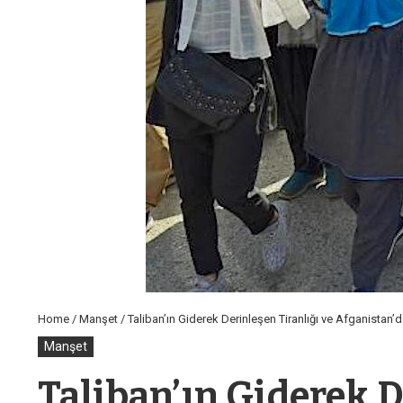
Home
/
Manşet
/
Taliban’ın Giderek Derinleşen Tiranlığı ve Afganistan’
Manşet
Taliban’ın Giderek D