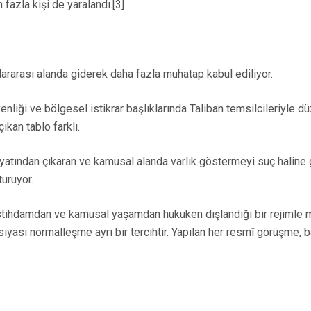
 fazla kişi de yaralandı.[3]
lararası alanda giderek daha fazla muhatap kabul ediliyor.
venliği ve bölgesel istikrar başlıklarında Taliban temsilcileriyl
kan tablo farklı.
hayatından çıkaran ve kamusal alanda varlık göstermeyi suç haline 
uruyor.
istihdamdan ve kamusal yaşamdan hukuken dışlandığı bir rejimle
siyasi normalleşme ayrı bir tercihtir. Yapılan her resmî görüşme, 