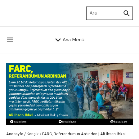
İçeriğe atla
Arama:
Ana Menü
Anasayfa
/
Karışık
/
FARC, Referandumun Ardından | Ali İhsan İbkal