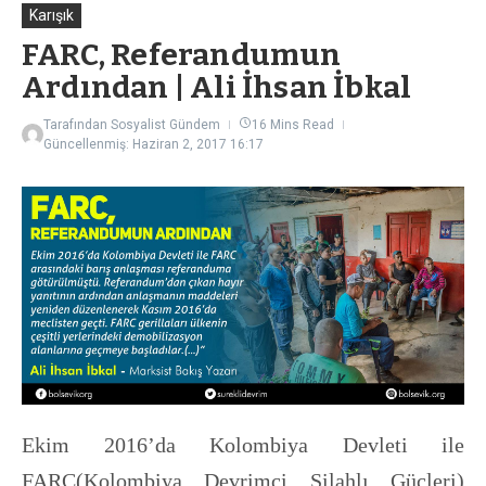
Karışık
FARC, Referandumun
Ardından | Ali İhsan İbkal
Tarafından
Sosyalist Gündem
16 Mins Read
Güncellenmiş: Haziran 2, 2017
16:17
Ekim 2016’da Kolombiya Devleti ile
FARC(Kolombiya Devrimci Silahlı Güçleri)