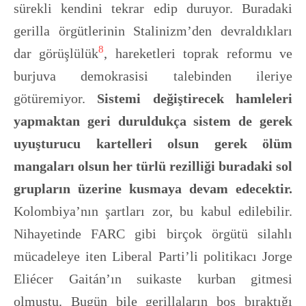
sürekli kendini tekrar edip duruyor. Buradaki
gerilla örgütlerinin Stalinizm’den devraldıkları
8
dar görüşlülük
, hareketleri toprak reformu ve
burjuva demokrasisi talebinden ileriye
götüremiyor.
Sistemi değiştirecek hamleleri
yapmaktan geri duruldukça sistem de gerek
uyuşturucu kartelleri olsun gerek ölüm
mangaları olsun her türlü rezilliği buradaki sol
grupların üzerine kusmaya devam edecektir.
Kolombiya’nın şartları zor, bu kabul edilebilir.
Nihayetinde FARC gibi birçok örgütü silahlı
mücadeleye iten Liberal Parti’li politikacı Jorge
Eliécer Gaitán’ın suikaste kurban gitmesi
olmuştu. Bugün bile gerillaların boş bıraktığı