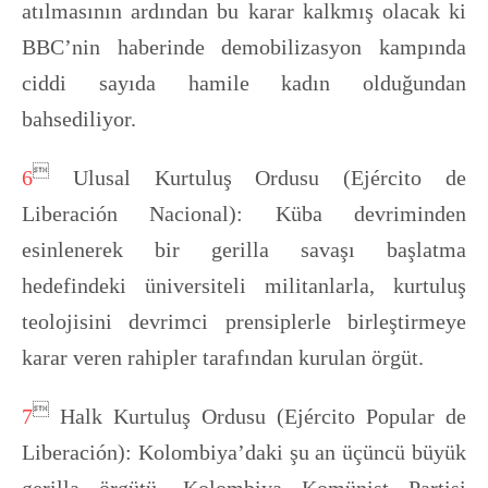
atılmasının ardından bu karar kalkmış olacak ki
BBC’nin haberinde demobilizasyon kampında
ciddi sayıda hamile kadın olduğundan
bahsediliyor.

6
Ulusal Kurtuluş Ordusu (Ejército de
Liberación Nacional): Küba devriminden
esinlenerek bir gerilla savaşı başlatma
hedefindeki üniversiteli militanlarla, kurtuluş
teolojisini devrimci prensiplerle birleştirmeye
karar veren rahipler tarafından kurulan örgüt.

7
Halk Kurtuluş Ordusu (Ejército Popular de
Liberación): Kolombiya’daki şu an üçüncü büyük
gerilla örgütü. Kolombiya Komünist Partisi