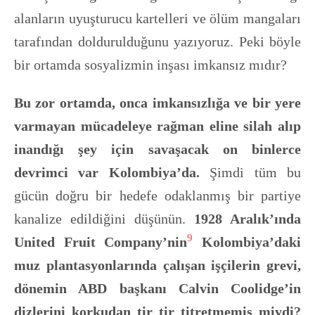
alanların uyuşturucu kartelleri ve ölüm mangaları
tarafından doldurulduğunu yazıyoruz. Peki böyle
bir ortamda sosyalizmin inşası imkansız mıdır?
Bu zor ortamda, onca imkansızlığa ve bir yere
varmayan mücadeleye rağman eline silah alıp
inandığı şey için savaşacak on binlerce
devrimci var Kolombiya’da.
Şimdi tüm bu
gücün doğru bir hedefe odaklanmış bir partiye
kanalize edildiğini düşünün.
1928 Aralık’ında
9
United Fruit Company’nin
Kolombiya’daki
muz plantasyonlarında çalışan işçilerin grevi,
dönemin ABD başkanı Calvin Coolidge’in
dizlerini korkudan tir tir titretmemiş miydi?