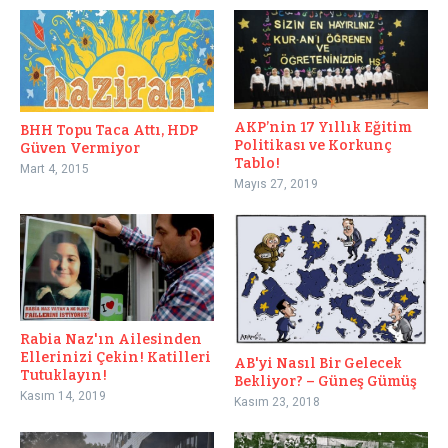
AKP’nin 17 Yıllık Eğitim
BHH Topu Taca Attı, HDP
Politikası ve Korkunç
Güven Vermiyor
Tablo!
Mart 4, 2015
Mayıs 27, 2019
Rabia Naz'ın Ailesinden
Ellerinizi Çekin! Katilleri
AB'yi Nasıl Bir Gelecek
Tutuklayın!
Bekliyor? – Güneş Gümüş
Kasım 14, 2019
Kasım 23, 2018