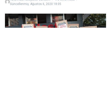
Güncellenmiş: Ağustos 6, 2020
18:05
AKP iktidarının İstanbul Sözleşmesi’ne savaş
açması, Türkiye’de her gün artan kadın
cinayetleri ve şiddetin Pınar Gültekin cinayeti ile