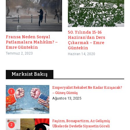
50. Yılında 15-16
Fransa Neden Sosyal
Haziran’dan Ders
Patlamalara Mahkûm? –
Çıkarmak – Emre
Emre Güntekin
Güntekin
Temmuz 2, 2023
Haziran 14, 2020
Marksist Bakış
Emperyalist Rekabet Ne Kadar Kızışacak?
1
– Güneş Gümüş
Ağustos 13, 2025
Faşizm, Bonapartizm, Az Gelişmiş
2
Ülkelerde Devletle Siyasetin Göreli