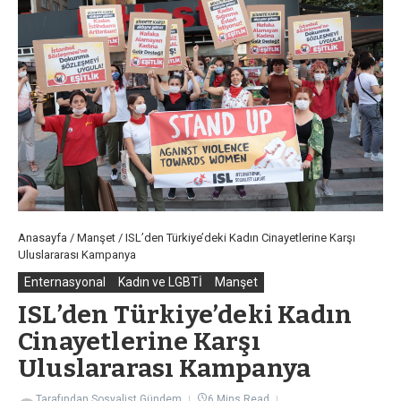
Anasayfa
/
Manşet
/
ISL’den Türkiye’deki Kadın Cinayetlerine Karşı
Uluslararası Kampanya
Enternasyonal
Kadın ve LGBTİ
Manşet
ISL’den Türkiye’deki Kadın
Cinayetlerine Karşı
Uluslararası Kampanya
Tarafından
Sosyalist Gündem
6 Mins Read