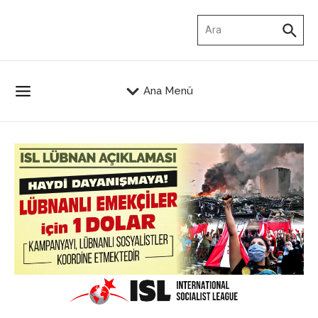
İçeriğe atla
Arama:
Ana Menü