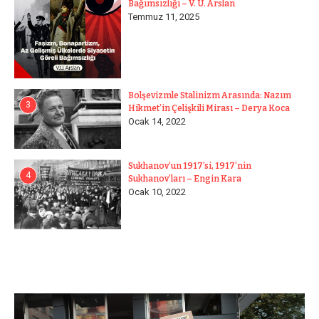
Bağımsızlığı – V. U. Arslan
Temmuz 11, 2025
Bolşevizmle Stalinizm Arasında: Nazım
3
Hikmet’in Çelişkili Mirası – Derya Koca
Ocak 14, 2022
Sukhanov’un 1917’si, 1917’nin
4
Sukhanov’ları – Engin Kara
Ocak 10, 2022