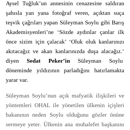
Aysel Tuğluk’un annesinin cenazesine saldı
ran
ş
ah
ısla yan yana fotoğ
raf veren, a
çıktan su
ç
a
teşvik
ç
ağrıları yapan Süleyman Soylu gibi Barış
Akademisyenleri’ne ‘S
ö
zde aydınlar
ç
anlar ilk
ö
nce sizim i
ç
in
ç
alacak’ ‘Oluk oluk kanlarınızı
akıtacağız ve akan kanlarınızda duşa alacağız.’
diyen
Sedat Peker’in
Süleyman Soylu
döneminde yıldızının parladığını hatırlamakta
yarar var.
Süleyman Soylu’nun açık mafyatik ilişkileri ve
yöntemleri OHAL ile yönetilen ülkenin içişleri
bakanının neden Soylu olduğunu gözler önüne
sermeye yeter. Ülkenin ana muhalefet başkanını