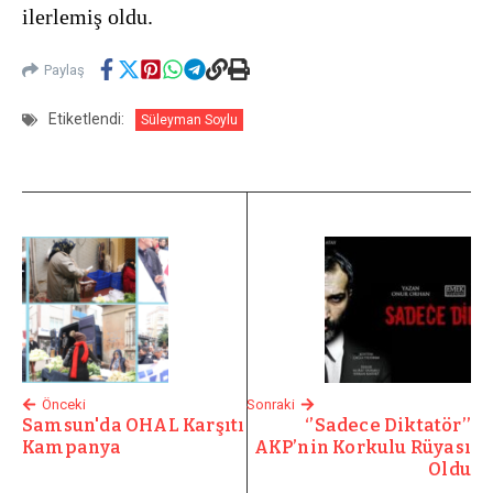
ilerlemiş oldu.
Paylaş
Etiketlendi:
Süleyman Soylu
Önceki
Sonraki
Samsun'da OHAL Karşıtı
‘’Sadece Diktatör’’
Kampanya
AKP’nin Korkulu Rüyası
Oldu