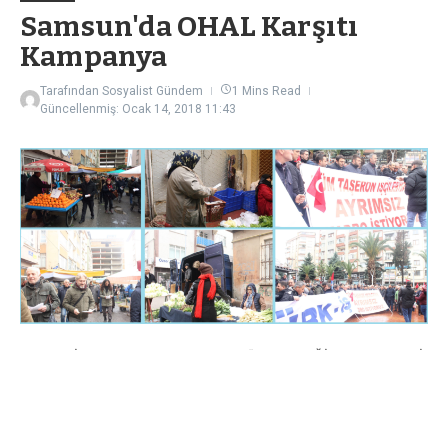
Samsun'da OHAL Karşıtı
Kampanya
Tarafından
Sosyalist Gündem
1 Mins Read
Güncellenmiş: Ocak 14, 2018
11:43
KESK, DİSK, TTB VE TMMOB’un “OHAL DEĞİL DEMOKRASİ”
çağrısı kapsamında Samsun’da sosyalist parti ve örgütlerin de
desteğiyle etkinlikler yapılmaya başlandı. Sosyalist Emekçiler
Partisi’nin de içinde yer aldığı