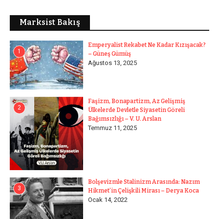
Marksist Bakış
Emperyalist Rekabet Ne Kadar Kızışacak?
1
– Güneş Gümüş
Ağustos 13, 2025
Faşizm, Bonapartizm, Az Gelişmiş
2
Ülkelerde Devletle Siyasetin Göreli
Bağımsızlığı – V. U. Arslan
Temmuz 11, 2025
Bolşevizmle Stalinizm Arasında: Nazım
3
Hikmet’in Çelişkili Mirası – Derya Koca
Ocak 14, 2022