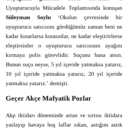
Uyuşturucuyla Mücadele Toplantısında konuş
an
S
üleyman Soylu
‘Okulun
ç
evresinde bir
uyuşturucu satıcısını g
ö
rdüğümüz zaman beni ne
kadar kınarlarsa kınasınlar, ne kadar eleştirirlerse
eleştirsinler o uyuşturucu satıcısının ayağını
kırmaya polis g
ö
revlidir. Su
ç
unu bana atsın.
Bunun su
ç
u neyse, 5 yıl i
ç
eride yatmaksa yatarız,
10 yıl i
ç
eride yatmaksa yatarız, 20 yıl i
ç
eride
yatmaksa yatarız.’ demişti.
Geçer Akçe Mafyatik Pozlar
Akp iktidarı d
ö
neminde artan ve sırtını iktidara
yaslayıp havaya boş laflar sıkan, astığı
m ast
ık