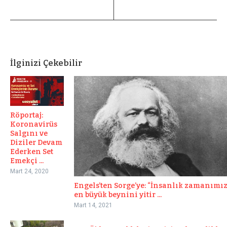
İlginizi Çekebilir
Röportaj:
Koronavirüs
Salgını ve
Diziler Devam
Ederken Set
Emekçi ...
Mart 24, 2020
Engels’ten Sorge’ye: “İnsanlık zamanımı
en büyük beynini yitir ...
Mart 14, 2021