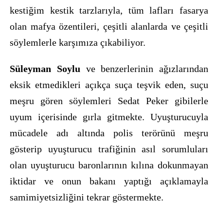
kestiğim kestik tarzlarıyla, tüm lafları fasarya
olan mafya
ö
zentileri,
ç
eşitli alanlarda ve
ç
eşitli
s
ö
ylemlerle karşımı
za
çıkabiliyor.
Süleyman Soylu
ve benzerlerinin ağızlarından
eksik etmedikleri açık
ç
a su
ç
a teşvik eden, su
ç
u
meşru g
ö
ren s
ö
ylemleri Sedat Peker gibilerle
uyum i
ç
erisinde gırla gitmekte. Uyuşturucuyla
mücadele adı altında polis terörünü meşru
gösterip uyuşturucu trafiğinin asıl sorumluları
olan uyuşturucu baronlarının kılına dokunmayan
iktidar ve onun bakanı yaptığı açıklamayla
samimiyetsizliğini tekrar göstermekte.