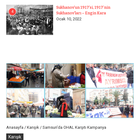
Sukhanov’un 1917’si, 1917’nin
4
Sukhanov’ları – Engin Kara
Ocak 10, 2022
Anasayfa
/
Karışık
/
Samsun'da OHAL Karşıtı Kampanya
Karışık