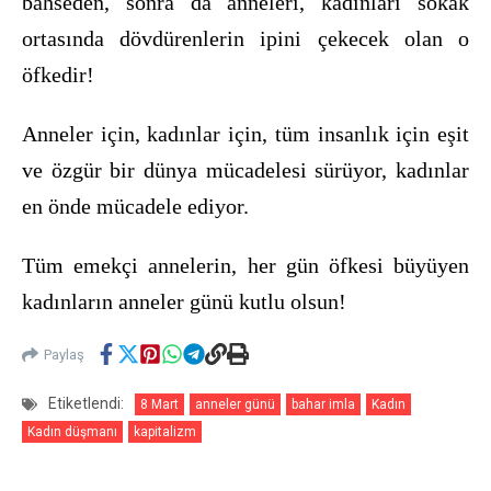
bahseden, sonra da anneleri, kadınları sokak
ortasında dövdürenlerin ipini çekecek olan o
öfkedir!
Anneler için, kadınlar için, tüm insanlık için eşit
ve özgür bir dünya mücadelesi sürüyor, kadınlar
en önde mücadele ediyor.
Tüm emekçi annelerin, her gün öfkesi büyüyen
kadınların anneler günü kutlu olsun!
Paylaş
Etiketlendi:
8 Mart
anneler günü
bahar imla
Kadın
Kadın düşmanı
kapitalizm