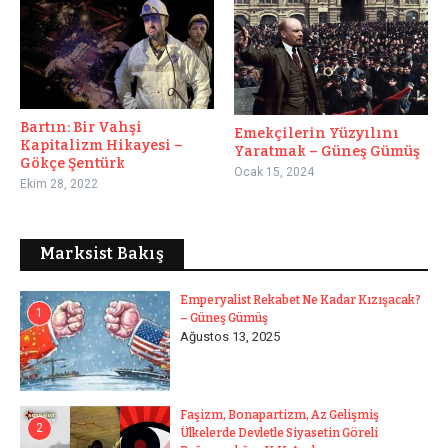
Bartın: Bir Vahşi
Emekçilerin Yüzyılını
Kapitalizm Hikayesi –
Yaratmak – Güneş Gümüş
Gökçe Şentürk
Ocak 15, 2024
Ekim 28, 2022
Marksist Bakış
Emperyalist Rekabet Ne Kadar Kızışacak?
1
– Güneş Gümüş
Ağustos 13, 2025
Faşizm, Bonapartizm, Az Gelişmiş
2
Ülkelerde Devletle Siyasetin Göreli