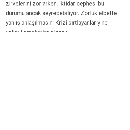
zirvelerini zorlarken, iktidar cephesi bu
durumu ancak seyredebiliyor. Zorluk elbette
yanlış anlaşılmasın: Krizi sırtlayanlar yine
yoksul emekçiler olacak.
Netice de durum böyleyken salgın karşısında
iktidarın attığı adımların amacı sorgulanmaya
değer. En başından itibaren Erdoğan’ın aldığı
bütün kararların arkaplanında krize giren
sektörleri kurtarma eğilimi söz konusuydu.
Konut satışları durmasın diye indirilen peşinat
oranlarından, havayolu ulaşımında düşürülen
KDV’ye, kaldırılan konaklama vergisine kadar
birçok kalemde turizm ve inşaat patronlarının