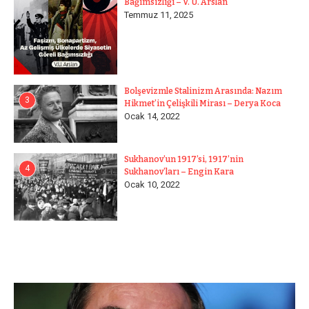
Bağımsızlığı – V. U. Arslan
Temmuz 11, 2025
Bolşevizmle Stalinizm Arasında: Nazım
3
Hikmet’in Çelişkili Mirası – Derya Koca
Ocak 14, 2022
Sukhanov’un 1917’si, 1917’nin
4
Sukhanov’ları – Engin Kara
Ocak 10, 2022