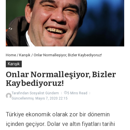
Home
/
Karışık
/
Onlar Normalleşiyor, Bizler Kaybediyoruz!
Karışık
Onlar Normalleşiyor, Bizler
Kaybediyoruz!
Tarafından
Sosyalist Gündem
5 Mins Read
Güncellenmiş: Mayıs 7, 2020
22:15
Türkiye ekonomik olarak zor bir dönemin
içinden geçiyor. Dolar ve altın fiyatları tarihi