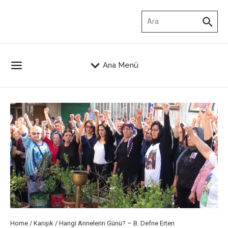
İçeriğe atla
Arama:
Ana Menü
Home
/
Karışık
/
Hangi Annelerin Günü? – B. Defne Erten