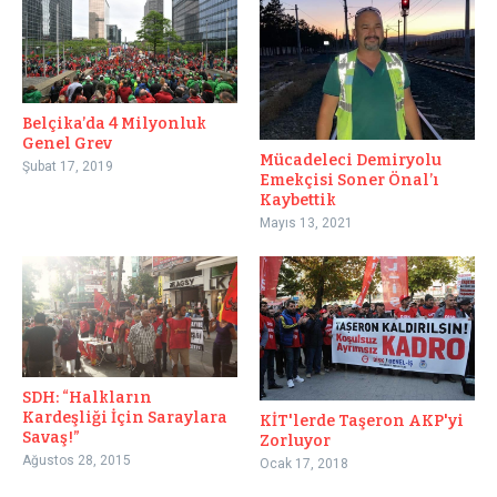
Belçika’da 4 Milyonluk
Genel Grev
Mücadeleci Demiryolu
Şubat 17, 2019
Emekçisi Soner Önal’ı
Kaybettik
Mayıs 13, 2021
SDH: “Halkların
Kardeşliği İçin Saraylara
KİT'lerde Taşeron AKP'yi
Savaş!”
Zorluyor
Ağustos 28, 2015
Ocak 17, 2018