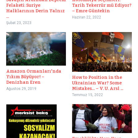
Felaketi: Suriye
Tarih Tekerrür mü Ediyor?
Halklarının Derin Yalnız
– Emre Güntekin
...
Haziran 22, 2022
Şubat 23, 2023
Amazon Ormanları'nda
Yıkım Büyüyor! –
How to Position in the
Denizhan Eren
Ukrainian War? Some
Mistakes… – V. U. Arsl ...
Ağustos 29, 2019
Temmuz 15, 2022