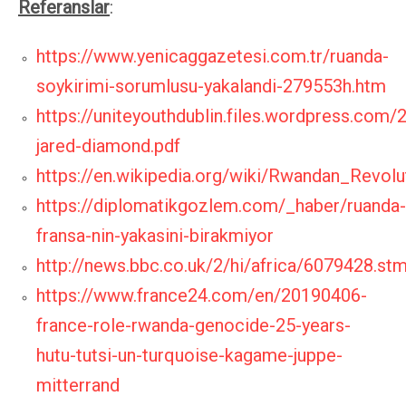
Referanslar
:
https://www.yenicaggazetesi.com.tr/ruanda-
soykirimi-sorumlusu-yakalandi-279553h.htm
https://uniteyouthdublin.files.wordpress.com/
jared-diamond.pdf
https://en.wikipedia.org/wiki/Rwandan_Revolu
https://diplomatikgozlem.com/_haber/ruanda-
fransa-nin-yakasini-birakmiyor
http://news.bbc.co.uk/2/hi/africa/6079428.st
https://www.france24.com/en/20190406-
france-role-rwanda-genocide-25-years-
hutu-tutsi-un-turquoise-kagame-juppe-
mitterrand