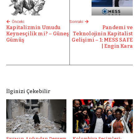
Önceki
Sonraki
Kapitalizmin Umudu
Pandemi ve
Keynesçilik mi? – Güneş
Teknolojinin Kapitalist
Gümüş
Gelişimi – 1: MESS SAFE
| Engin Kara
İlginizi Çekebilir
Savaşın Ardından Deprem
Kolombiya Seçimleri: