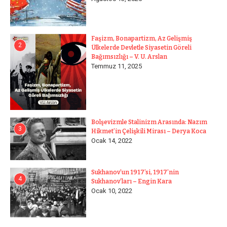
Faşizm, Bonapartizm, Az Gelişmiş
2
Ülkelerde Devletle Siyasetin Göreli
Bağımsızlığı – V. U. Arslan
Temmuz 11, 2025
Bolşevizmle Stalinizm Arasında: Nazım
3
Hikmet’in Çelişkili Mirası – Derya Koca
Ocak 14, 2022
Sukhanov’un 1917’si, 1917’nin
4
Sukhanov’ları – Engin Kara
Ocak 10, 2022