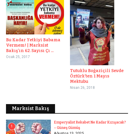
Bu Kadar Yetkiyi Babama
Vermem! | Marksist
Bakış’ın 62. Sayısı Çı ...
Ocak 25, 2017
Tutuklu Boğaziçili Sevde
Öztürk’ten 1 Mayıs
Mektubu
Nisan 26, 2018
Marksist Bakış
Emperyalist Rekabet Ne Kadar Kızışacak?
1
– Güneş Gümüş
Ağustos 13, 2025