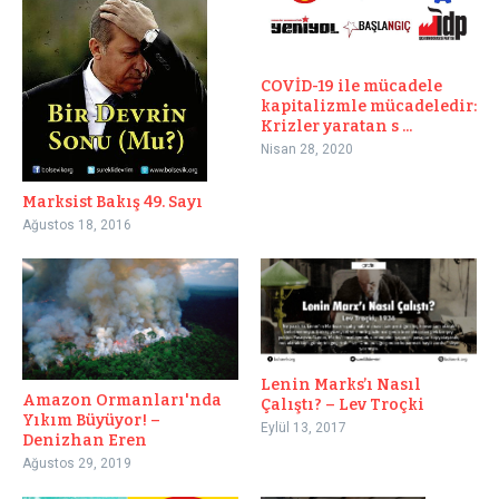
COVİD-19 ile mücadele
kapitalizmle mücadeledir:
Krizler yaratan s ...
Nisan 28, 2020
Marksist Bakış 49. Sayı
Ağustos 18, 2016
Lenin Marks’ı Nasıl
Amazon Ormanları'nda
Çalıştı? – Lev Troçki
Yıkım Büyüyor! –
Eylül 13, 2017
Denizhan Eren
Ağustos 29, 2019