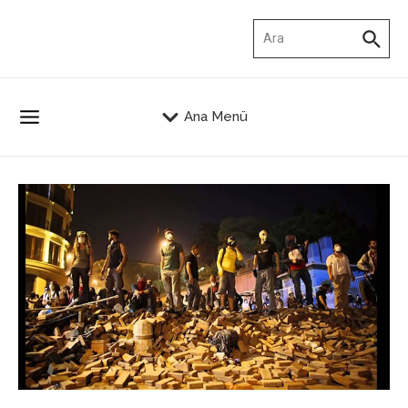
İçeriğe atla
Arama:
Ana Menü