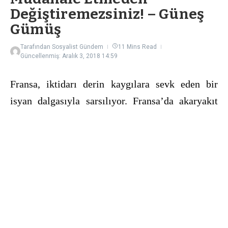
Değiştiremezsiniz! – Güneş
Gümüş
Tarafından
Sosyalist Gündem
11 Mins Read
Güncellenmiş: Aralık 3, 2018
14:59
Fransa, iktidarı derin kaygılara sevk eden bir
isyan dalgasıyla sarsılıyor. Fransa’da akaryakıt
vergilerine yapılan zam sonrasında ilk olarak 17
Kasım’da sosyal medyada bir tır şoförünün
çağrısıyla ile başlayan eylemler, otoyol
işgallerinden Macron’un istifası talebine kadar
uzandı. Avrupa Birliği İstatistik Kurumu
Eurostat’a göre Avrupa’da en pahalı ev kiraları
aylık ortalama 2500 euro ile Paris’te. Neoliberal