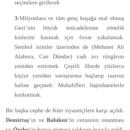
seçimlere girilecek
3-
Milyonlara ve tüm genç kuşağa mal olmuş
Gezi’nin büyük mücadelesine yönelik
kinlerini kusmak için fırsat yakalamak.
Sembol isimler üzerinden de (Mehmet Ali
Alabora, Can Dündar) cadı avı rüzgârını
yeniden estirmek. Çeşitli illerde yüzlerce
kişiye yeniden soruşturma başlatıp taarruz
haline geçmek: Muhalifleri hapishanelerle
korkutmak.
Bir başka cephe de Kürt siyasetçilere karşı açıldı.
Demirtaş
’ın ve
Baluken
’in cezasının onanması
ve
Önder
’in hapse girmesi yıldırım hızıyla geldi.