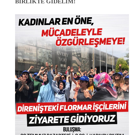
BİRLİKTE GİDELİM!