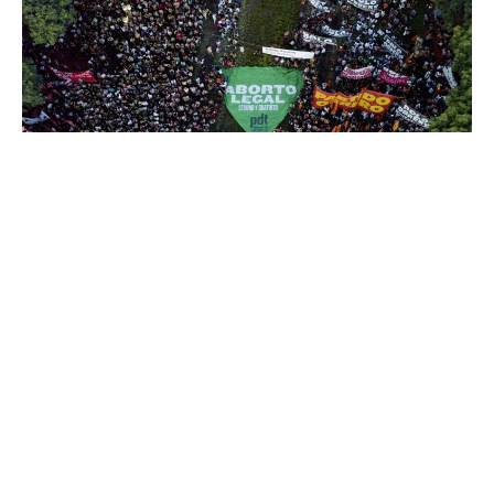
Arjantin’de kadınlar büyük ve tarihi bir kazanım
elde etti. Çarşamba günü Arjantin Kongresi’ne
gelen yasa ile ilk kez kürtaj hakkı yasalaştı.
Ülkede uzun süredir sosyalist örgütlerin başını
çektiği kürtaj kampanyası meclisten yasanın
geçmesi ile sonuçlandı. Sokaklarda milyonlarca
kadının kürtaj hakkı talebi için uzun soluklu bir