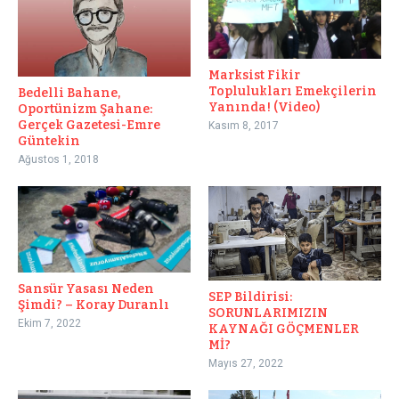
Marksist Fikir
Toplulukları Emekçilerin
Bedelli Bahane,
Yanında! (Video)
Oportünizm Şahane:
Gerçek Gazetesi-Emre
Kasım 8, 2017
Güntekin
Ağustos 1, 2018
Sansür Yasası Neden
SEP Bildirisi:
Şimdi? – Koray Duranlı
SORUNLARIMIZIN
Ekim 7, 2022
KAYNAĞI GÖÇMENLER
Mİ?
Mayıs 27, 2022