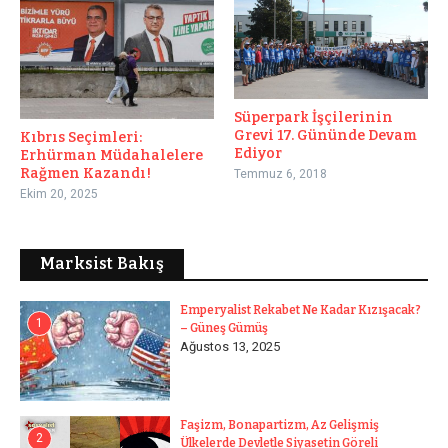
Süperpark İşçilerinin
Grevi 17. Gününde Devam
Kıbrıs Seçimleri:
Ediyor
Erhürman Müdahalelere
Rağmen Kazandı!
Temmuz 6, 2018
Ekim 20, 2025
Marksist Bakış
Emperyalist Rekabet Ne Kadar Kızışacak?
1
– Güneş Gümüş
Ağustos 13, 2025
Faşizm, Bonapartizm, Az Gelişmiş
2
Ülkelerde Devletle Siyasetin Göreli