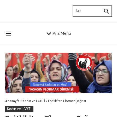
İçeriğe atla
Arama:
Ana Menü
Anasayfa
/
Kadın ve LGBTİ
/
Eşitlik’ten Flormar Çağrısı
Kadın ve LGBTİ