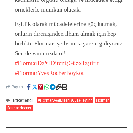
örneklerle mümkün olacak.
Eşitlik olarak mücadelelerine güç katmak,
onların direnişinden ilham almak için hep
birlikte Flormar işçilerini ziyarete gidiyoruz.
Sen de yanımızda ol!
#
FlormarDeğilDirenişGüzelleştirir
#
FlormarYvesRocherBoykot
Paylaş
Etiketlendi:
#FlormarDeğilDirenişGüzelleştirir
Flormar
flormar direnişi