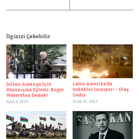
İlginizi Çekebilir
Latin Amerika’da
Julian Assange İçin
Sokaklar Isınıyor! – Ulaş
Dayanışma Eylemi: Roger
Gediz
Waters'tan Destek!
Ocak 26, 2023
Eylül 4, 2019