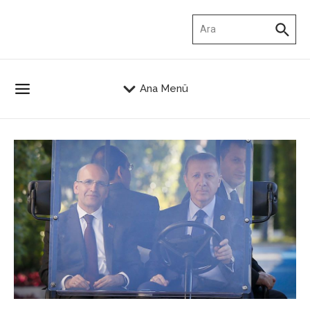
İçeriğe atla
Arama:
Ana Menü