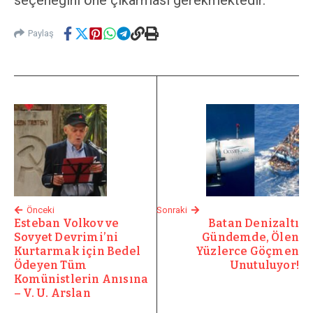
Paylaş
Önceki
Sonraki
Esteban Volkov ve
Batan Denizaltı
Sovyet Devrimi’ni
Gündemde, Ölen
Kurtarmak için Bedel
Yüzlerce Göçmen
Ödeyen Tüm
Unutuluyor!
Komünistlerin Anısına
– V. U. Arslan