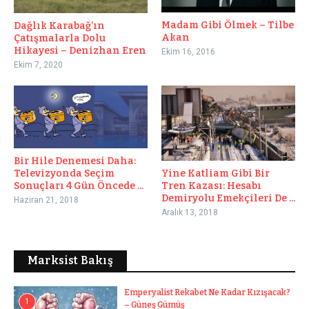
Madam Gibi Ölmek – Tilbe
Dağlık Karabağ’ın
Akan
Çatışmalarla Dolu
Hikayesi – Denizhan Eren
Ekim 16, 2016
Ekim 7, 2020
Bir Hile Denemesi Daha:
Televizyonda Seçim
Yine Katliam Gibi Bir
Sonuçları 4 Gün Öncede ...
Tren Kazası: Hesabı
Demiryolu Emekçileri De ...
Haziran 21, 2018
Aralık 13, 2018
Marksist Bakış
Emperyalist Rekabet Ne Kadar Kızışacak?
1
– Güneş Gümüş