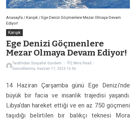
Anasayfa
/
Karışık
/
Ege Denizi Göçmenlere Mezar Olmaya Devam
Ediyor!
Karışık
Ege Denizi Göçmenlere
Mezar Olmaya Devam Ediyor!
Tarafından
Sosyalist Gündem
2 Mins Read
Güncellenmiş: Haziran 17, 2023
16:36
14 Haziran Çarşamba günü Ege Denizi’nde
büyük bir facia ve insanlık trajedisi yaşandı.
Libya’dan hareket ettiği ve en az 750 göçmeni
taşıdığı belirtilen bir balıkçı teknesi Mora
Yarımadası açıklarında motorunun bozulması
nedeniyle battı.