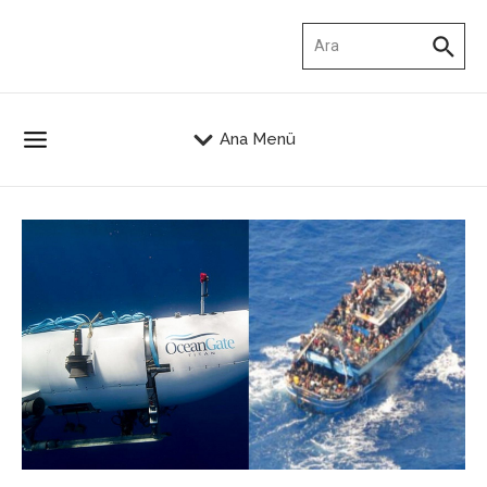
İçeriğe atla
Arama:
Ana Menü