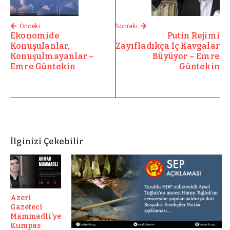
Önceki
Sonraki
Ekonomide
Putin Rejimi
Konuşulanlar,
Zayıfladıkça İç Kavgalar
Konuşulmayanlar –
Büyüyor – Emre
Emre Güntekin
Güntekin
İlginizi Çekebilir
Azeri
Gazeteci
Mammadli’ye
Kumpas