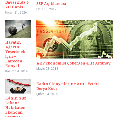
Davasında 6
SEP Açıklaması
Yıl Hapis
Eylül 15, 2017
Nisan 21, 2026
Hayatın
Ağacını
Yeşertmek
İçin –
Emrecan
AKP Ekonomisi Çökerken-Elif Altunay
Konyalı
Mayıs 28, 2018
Kasım 14, 2019
Kadın Cinayetlerine Artık Yeter! –
Derya Koca
Şubat 14, 2015
Kâhin Gibi
Bakan!
Hakikaten
Ekonomi