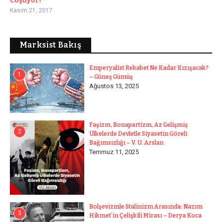
Coşuyor!
Kasım 21, 2017
Marksist Bakış
Emperyalist Rekabet Ne Kadar Kızışacak?
1
– Güneş Gümüş
Ağustos 13, 2025
Faşizm, Bonapartizm, Az Gelişmiş
2
Ülkelerde Devletle Siyasetin Göreli
Bağımsızlığı – V. U. Arslan
Temmuz 11, 2025
Bolşevizmle Stalinizm Arasında: Nazım
3
Hikmet’in Çelişkili Mirası – Derya Koca