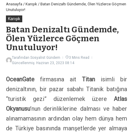
Anasayfa
/
Karışık
/
Batan Denizaltı Gündemde, Ölen Yüzlerce Göçmen
Unutuluyor!
Karışık
Batan Denizaltı Gündemde,
Ölen Yüzlerce Göçmen
Unutuluyor!
Tarafından
Sosyalist Gündem
3 Mins Read
Güncellenmiş: Haziran 23, 2023
08:14
OceanGate
firmasına ait
Titan
isimli bir
denizaltının, bir pazar sabahı Titanik batığına
“turistik gezi” düzenlemek üzere
Atlas
Okyanusu
’nun derinliklerine dalması ve haber
alınamamasının ardından olay hem dünya hem
de Türkiye basınında manşetlerde yer almaya