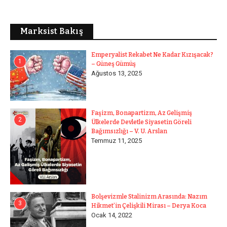
Marksist Bakış
Emperyalist Rekabet Ne Kadar Kızışacak?
1
– Güneş Gümüş
Ağustos 13, 2025
Faşizm, Bonapartizm, Az Gelişmiş
2
Ülkelerde Devletle Siyasetin Göreli
Bağımsızlığı – V. U. Arslan
Temmuz 11, 2025
Bolşevizmle Stalinizm Arasında: Nazım
3
Hikmet’in Çelişkili Mirası – Derya Koca
Ocak 14, 2022