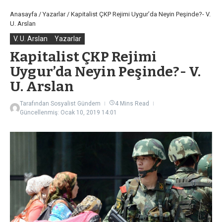
Anasayfa
/
Yazarlar
/
Kapitalist ÇKP Rejimi Uygur’da Neyin Peşinde?- V.
U. Arslan
V. U. Arslan
Yazarlar
Kapitalist ÇKP Rejimi
Uygur’da Neyin Peşinde?- V.
U. Arslan
Tarafından
Sosyalist Gündem
4 Mins Read
Güncellenmiş: Ocak 10, 2019
14:01