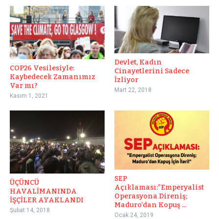
Devlet, Kadın
COP26 Vesilesiyle:
Cinayetlerini Sadece
Kaybedecek Zamanımız
İzliyor
Var mı?
Mart 22, 2018
Kasım 1, 2021
SEP
ÜÇÜNCÜ
Açıklaması:”Emperyalist
HAVALİMANINDA
Operasyona Direniş;
İŞÇİLER AYAKLANDI
Maduro’dan Kopuş ...
Şubat 14, 2018
Ocak 24, 2019