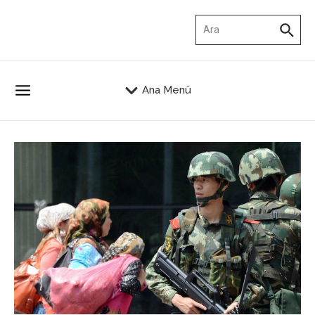
İçeriğe atla
Arama:
Ana Menü