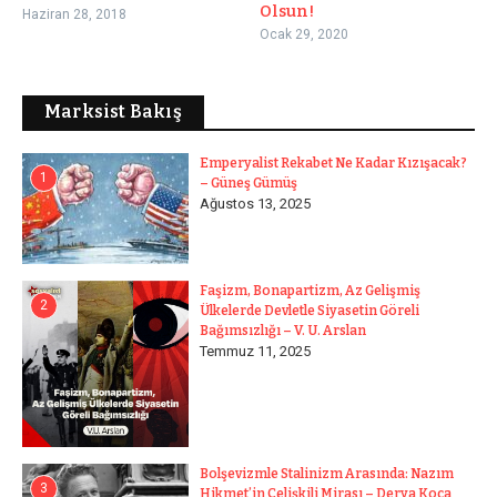
Olsun!
Haziran 28, 2018
Ocak 29, 2020
Marksist Bakış
Emperyalist Rekabet Ne Kadar Kızışacak?
1
– Güneş Gümüş
Ağustos 13, 2025
Faşizm, Bonapartizm, Az Gelişmiş
2
Ülkelerde Devletle Siyasetin Göreli
Bağımsızlığı – V. U. Arslan
Temmuz 11, 2025
Bolşevizmle Stalinizm Arasında: Nazım
3
Hikmet’in Çelişkili Mirası – Derya Koca