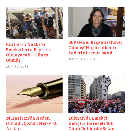
SEP Genel Başkanı Güneş
Kürtlerin Nakba'sı
Gümüş:"Hiçbir ülkenin
Emekçilerin Bayramı
kaderini seçim sand ...
Olmayacak – Güneş
Temmuz 10, 2018
Gümüş
Ekim 13, 2019
24 Haziran’da Neden
Lübnan’da Emekçi-
Olmadı, Çözüm Ne?-V. U.
Gençlik Hareketi 100
Arslan
Günü Doldurdu: Selam