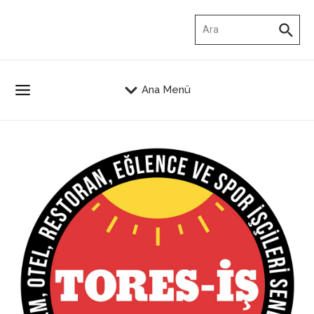
İçeriğe atla
Arama:
Ana Menü