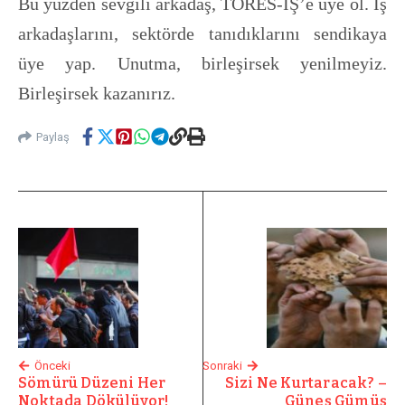
Bu yüzden sevgili arkadaş, TORES-İŞ’e üye ol. İş
arkadaşlarını, sektörde tanıdıklarını sendikaya
üye yap. Unutma, birleşirsek yenilmeyiz.
Birleşirsek kazanırız.
Paylaş
Önceki
Sonraki
Sömürü Düzeni Her
Sizi Ne Kurtaracak? –
Noktada Dökülüyor!
Güneş Gümüş