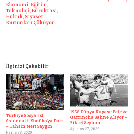
Ekonomi, Eğitim,
Teknoloji, Bürokrasi,
Hukuk, Siyaset
Kurumları Çöküyor…
İlginizi Çekebilir
1958 Dünya Kupası: Pele ve
Türkiye Sosyalist
Garrincha Sahne Alıyor –
Solundaki ‘Statüko’ya Dair
Fikret Seyhan
– Tahsin Mert Saygın
Ağustos 27, 2022
Haziran 3, 2020