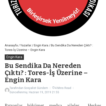
Anasayfa
/
Yazarlar
/
Engin Kara
/
Bu Sendika Da Nereden Çıktı? :
Tores-İş Üzerine – Engin Kara
Engin Kara
Bu Sendika Da Nereden
Çıktı? : Tores-İş Üzerine –
Engin Kara
Tarafından
Sosyalist Gündem
4 Mins Read
Güncellenmiş: Haziran 19, 2019
21:55
Patronlar, hükümet, medya, aileler… Herkes