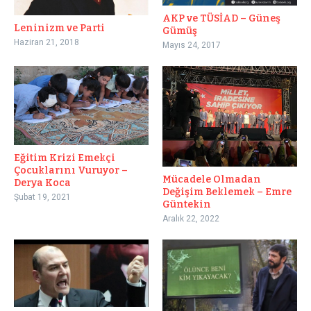
AKP ve TÜSİAD – Güneş
Leninizm ve Parti
Gümüş
Haziran 21, 2018
Mayıs 24, 2017
Eğitim Krizi Emekçi
Çocuklarını Vuruyor –
Mücadele Olmadan
Derya Koca
Değişim Beklemek – Emre
Şubat 19, 2021
Güntekin
Aralık 22, 2022