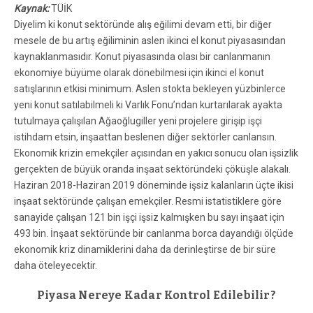
Kaynak:
TÜİK
Diyelim ki konut sektöründe alış eğilimi devam etti, bir diğer
mesele de bu artış eğiliminin aslen ikinci el konut piyasasından
kaynaklanmasıdır.
Konut piyasasında olası bir canlanmanın
ekonomiye büyüme olarak dönebilmesi için ikinci el konut
satışlarının etkisi minimum. Aslen stokta bekleyen yüzbinlerce
yeni konut satılabilmeli ki Varlık Fonu’ndan kurtarılarak ayakta
tutulmaya çalışılan Ağaoğlugiller yeni projelere girişip işçi
istihdam etsin, inşaattan beslenen diğer sektörler canlansın.
Ekonomik krizin emekçiler açısından en yakıcı sonucu olan işsizlik
gerçekten de büyük oranda inşaat sektöründeki çöküşle alakalı.
Haziran 2018-Haziran 2019 döneminde işsiz kalanların üçte ikisi
inşaat sektöründe çalışan emekçiler. Resmi istatistiklere göre
sanayide çalışan 121 bin işçi işsiz kalmışken bu sayı inşaat için
493 bin. İnşaat sektöründe bir canlanma borca dayandığı ölçüde
ekonomik kriz dinamiklerini daha da derinleştirse de bir süre
daha öteleyecektir.
Piyasa Nereye Kadar Kontrol Edilebilir?