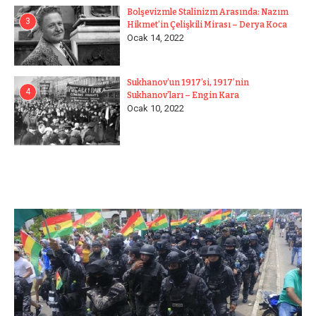
Bolşevizmle Stalinizm Arasında: Nazım
3
Hikmet’in Çelişkili Mirası – Derya Koca
Ocak 14, 2022
Sukhanov’un 1917’si, 1917’nin
4
Sukhanov’ları – Engin Kara
Ocak 10, 2022