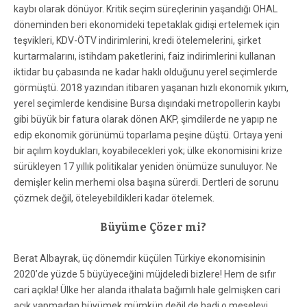
kaybı olarak dönüyor. Kritik seçim süreçlerinin yaşandığı OHAL
döneminden beri ekonomideki tepetaklak gidişi ertelemek için
teşvikleri, KDV-ÖTV indirimlerini, kredi ötelemelerini, şirket
kurtarmalarını, istihdam paketlerini, faiz indirimlerini kullanan
iktidar bu çabasında ne kadar haklı olduğunu yerel seçimlerde
görmüştü. 2018 yazından itibaren yaşanan hızlı ekonomik yıkım,
yerel seçimlerde kendisine Bursa dışındaki metropollerin kaybı
gibi büyük bir fatura olarak dönen AKP, şimdilerde ne yapıp ne
edip ekonomik görünümü toparlama peşine düştü. Ortaya yeni
bir açılım koydukları, koyabilecekleri yok; ülke ekonomisini krize
sürükleyen 17 yıllık politikalar yeniden önümüze sunuluyor. Ne
demişler kelin merhemi olsa başına sürerdi. Dertleri de sorunu
çözmek değil, öteleyebildikleri kadar ötelemek.
Büyüme Çözer mi?
Berat Albayrak, üç dönemdir küçülen Türkiye ekonomisinin
2020’de yüzde 5 büyüyeceğini müjdeledi bizlere! Hem de sıfır
cari açıkla! Ülke her alanda ithalata bağımlı hale gelmişken cari
açık yapmadan büyümek mümkün değil de hadi o meseleyi