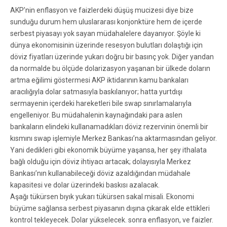
AKP’nin enflasyon ve faizlerdeki düşüş mucizesi diye bize
sunduğu durum hem uluslararası konjonktüre hem de içerde
serbest piyasayı yok sayan müdahalelere dayanıyor. Şöyle ki
dünya ekonomisinin üzerinde resesyon bulutları dolaştığı için
döviz fiyatları üzerinde yukarı doğru bir basınç yok. Diğer yandan
da normalde bu ölçüde dolarizasyon yaşanan bir ülkede doların
artma eğilimi göstermesi AKP iktidarının kamu bankaları
aracılığıyla dolar satmasıyla baskılanıyor; hatta yurtdışı
sermayenin içerdeki hareketleri bile swap sınırlamalarıyla
engelleniyor. Bu müdahalenin kaynağındaki para aslen
bankaların elindeki kullanamadıkları döviz rezervinin önemli bir
kısmını swap işlemiyle Merkez Bankası’na aktarmasından geliyor.
Yani dedikleri gibi ekonomik büyüme yaşansa, her şey ithalata
bağlı olduğu için döviz ihtiyacı artacak; dolayısıyla Merkez
Bankası’nın kullanabileceği döviz azaldığından müdahale
kapasitesi ve dolar üzerindeki baskısı azalacak.
Aşağı tükürsen bıyık yukarı tükürsen sakal misali. Ekonomi
büyüme sağlansa serbest piyasanın dışına çıkarak elde ettikleri
kontrol tekleyecek. Dolar yükselecek. sonra enflasyon, ve faizler.