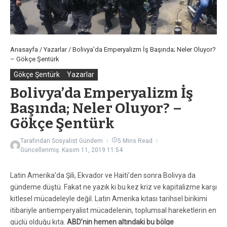
Anasayfa
/
Yazarlar
/
Bolivya’da Emperyalizm İş Başında; Neler Oluyor?
– Gökçe Şentürk
Gökçe Şentürk
Yazarlar
Bolivya’da Emperyalizm İş
Başında; Neler Oluyor? –
Gökçe Şentürk
Tarafından
Sosyalist Gündem
5 Mins Read
Güncellenmiş: Kasım 11, 2019
11:54
Latin Amerika’da Şili, Ekvador ve Haiti’den sonra Bolivya da
gündeme düştü. Fakat ne yazık ki bu kez kriz ve kapitalizme karşı
kitlesel mücadeleyle değil. Latin Amerika kıtası tarihsel birikimi
itibariyle antiemperyalist mücadelenin, toplumsal hareketlerin en
güçlü olduğu kıta.
ABD’nin hemen altındaki bu bölge