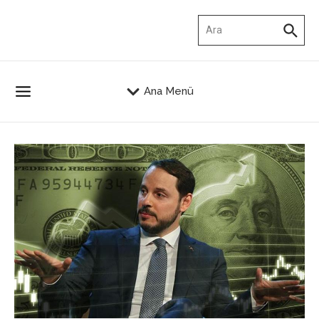
İçeriğe atla
Arama:
Ana Menü