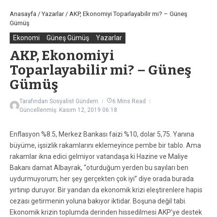
Anasayfa
/
Yazarlar
/
AKP, Ekonomiyi Toparlayabilir mi? – Güneş
Gümüş
Ekonomi
Güneş Gümüş
Yazarlar
AKP, Ekonomiyi
Toparlayabilir mi? – Güneş
Gümüş
Tarafından
Sosyalist Gündem
6 Mins Read
Güncellenmiş: Kasım 12, 2019
06:18
Enflasyon %8.5, Merkez Bankası faizi %10, dolar 5,75. Yanına
büyüme, işsizlik rakamlarını eklemeyince pembe bir tablo. Ama
rakamlar ikna edici gelmiyor vatandaşa ki Hazine ve Maliye
Bakanı damat Albayrak, “oturduğum yerden bu sayıları ben
uydurmuyorum; her şey gerçekten çok iyi” diye orada burada
yırtınıp duruyor. Bir yandan da ekonomik krizi eleştirenlere hapis
cezası getirmenin yoluna bakıyor iktidar. Boşuna değil tabi.
Ekonomik krizin toplumda derinden hissedilmesi AKP’ye destek