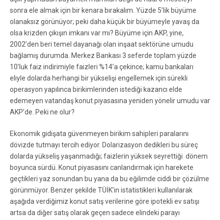
sonra ele almak için bir kenara bırakalım. Yüzde 5’lik büyüme
olanaksız görünüyor; peki daha küçük bir büyümeyle yavaş da
olsa krizden çıkışın imkanı var mı? Büyüme için AKP, yine,
2002’den beri temel dayanağı olan inşaat sektörüne umudu
bağlamış durumda. Merkez Bankası 3 seferde toplam yüzde
10’luk faiz indirimiyle faizleri %14’a çekince; kamu bankaları
eliyle dolarda herhangi bir yükselişi engellemek için sürekli
operasyon yapılınca birikimlerinden istediği kazancı elde
edemeyen vatandaş konut piyasasına yeniden yönelir umudu var
AKP’de. Peki ne olur?
Ekonomik gidişata güvenmeyen birikim sahipleri paralarını
dövizde tutmayı tercih ediyor. Dolarizasyon dedikleri bu süreç
dolarda yükseliş yaşanmadığı; faizlerin yüksek seyrettiği dönem
boyunca sürdü. Konut piyasasını canlandırmak için harekete
geçtikleri yaz sonundan bu yana da bu eğilimde ciddi bir çözülme
görünmüyor. Benzer şekilde TÜİK’in istatistikleri kullanılarak
aşağıda verdiğimiz konut satış verilerine göre ipotekli ev satışı
artsa da diğer satış olarak geçen sadece elindeki parayı