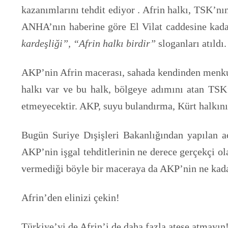
kazanımlarını tehdit ediyor . Afrin halkı, TSK’nı
ANHA’nın haberine göre El Vilat caddesine kada
kardeşliği”, “Afrin halkı birdir”
sloganları atıldı
AKP’nin Afrin macerası, sahada kendinden menkul s
halkı var ve bu halk, bölgeye adımını atan TSK’
etmeyecektir. AKP, suyu bulandırma, Kürt halkın
Bugün Suriye Dışişleri Bakanlığından yapılan a
AKP’nin işgal tehditlerinin ne derece gerçekçi o
vermediği böyle bir maceraya da AKP’nin ne kadar
Afrin’den elinizi çekin!
Türkiye’yi de Afrin’i de daha fazla ateşe atmayın