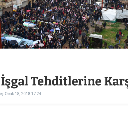
İşgal Tehditlerine Kar
iş: Ocak 18, 2018
17:24