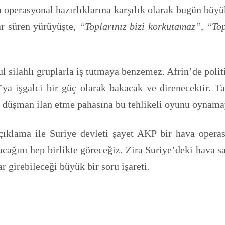
n operasyonal hazırlıklarına karşılık olarak bugün büyü
r süren yürüyüşte,
“Toplarınız bizi korkutamaz”, “To
.
ilahlı gruplarla iş tutmaya benzemez. Afrin’de politik
ya işgalci bir güç olarak bakacak ve direnecektir. Ta
ı düşman ilan etme pahasına bu tehlikeli oyunu oynam
çıklama ile Suriye devleti şayet AKP bir hava opera
lacağını hep birlikte göreceğiz. Zira Suriye’deki hav
 girebileceği büyük bir soru işareti.
!