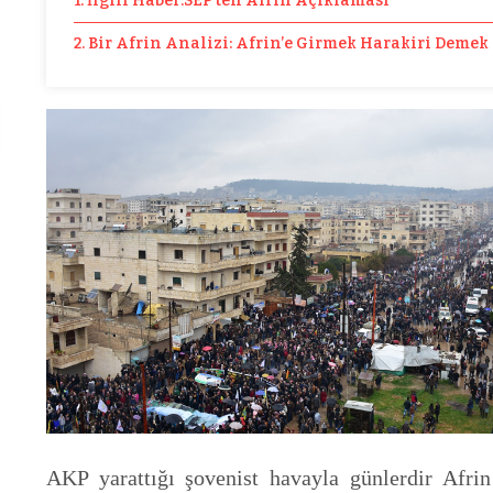
1. İlgili Haber:SEP’ten Afrin Açıklaması
2. Bir Afrin Analizi: Afrin’e Girmek Harakiri Demek
AKP yarattığı şovenist havayla günlerdir Afrin ü