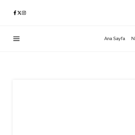
İçeriğe atla
Ana Sayfa
N