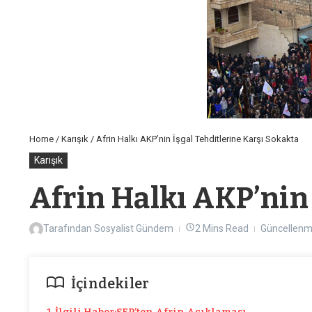
Home
/
Karışık
/
Afrin Halkı AKP’nin İşgal Tehditlerine Karşı Sokakta
Karışık
Afrin Halkı AKP’nin 
Tarafından
Sosyalist Gündem
2 Mins Read
Güncellenm
İçindekiler