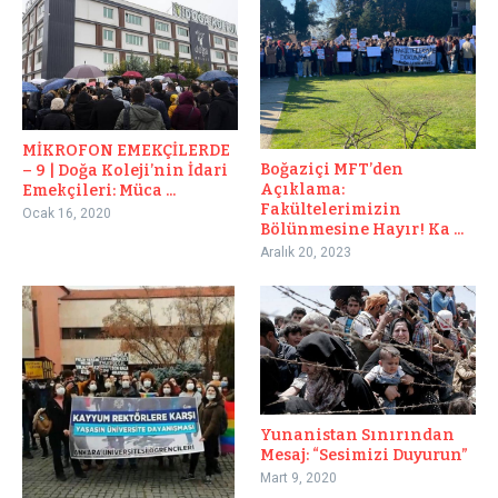
MİKROFON EMEKÇİLERDE
Boğaziçi MFT’den
– 9 | Doğa Koleji’nin İdari
Açıklama:
Emekçileri: Müca ...
Fakültelerimizin
Ocak 16, 2020
Bölünmesine Hayır! Ka ...
Aralık 20, 2023
Yunanistan Sınırından
Mesaj: “Sesimizi Duyurun”
Mart 9, 2020