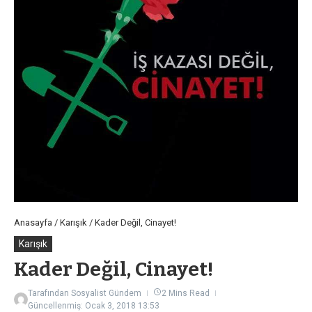
Anasayfa
/
Karışık
/
Kader Değil, Cinayet!
Karışık
Kader Değil, Cinayet!
Tarafından
Sosyalist Gündem
2 Mins Read
Güncellenmiş: Ocak 3, 2018
13:53