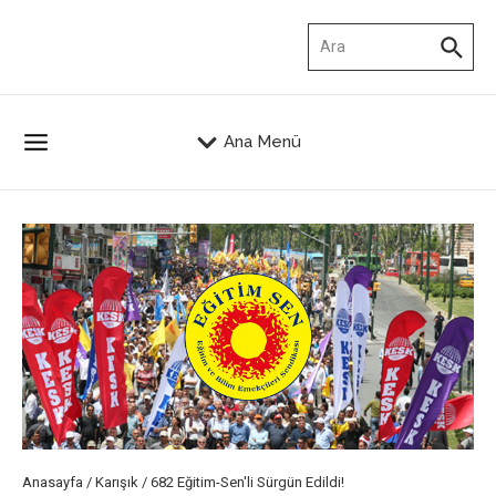
İçeriğe atla
Arama:
Ana Menü
Anasayfa
/
Karışık
/
682 Eğitim-Sen'li Sürgün Edildi!