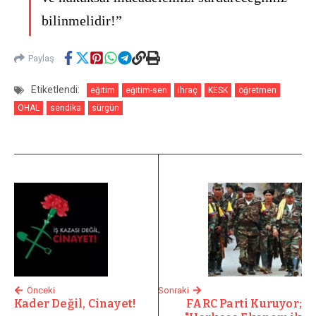
bilinmelidir!”
Paylaş
Etiketlendi:
eğitim
eğitim-sen
ihraç
KESK
öğretmen
OHAL
sendika
sürgün
Önceki
Sonraki
Kader Değil, Cinayet!
FARC Parti Kuruyor;