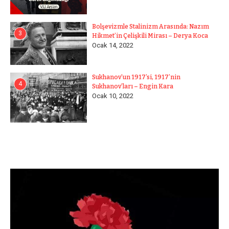
Bolşevizmle Stalinizm Arasında: Nazım
3
Hikmet’in Çelişkili Mirası – Derya Koca
Ocak 14, 2022
Sukhanov’un 1917’si, 1917’nin
4
Sukhanov’ları – Engin Kara
Ocak 10, 2022